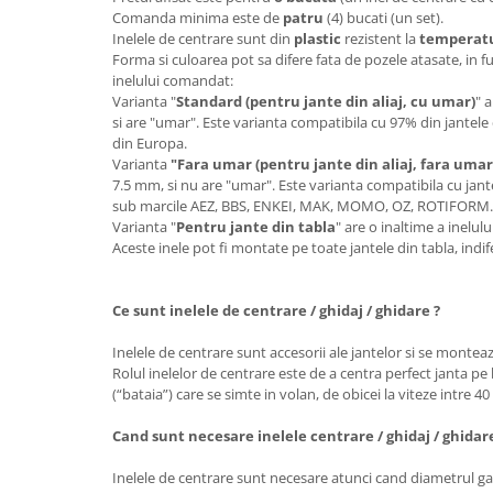
Comanda minima este de
patru
(4) bucati (un set).
Inelele de centrare sunt din
plastic
rezistent la
temperatur
Forma si culoarea pot sa difere fata de pozele atasate, in f
inelului comandat:
Varianta "
Standard (pentru jante din aliaj, cu umar)
" 
si are "umar". Este varianta compatibila cu 97% din jantele 
din Europa.
Varianta
"Fara umar (pentru jante din aliaj, fara umar
7.5 mm, si nu are "umar". Este varianta compatibila cu jante
sub marcile AEZ, BBS, ENKEI, MAK, MOMO, OZ, ROTIFORM
Varianta "
Pentru jante din tabla
" are o inaltime a inelu
Aceste inele pot fi montate pe toate jantele din tabla, ind
Ce sunt inelele de centrare / ghidaj / ghidare ?
Inelele de centrare sunt accesorii ale jantelor si se monteaz
Rolul inelelor de centrare este de a centra perfect janta pe 
(“bataia”) care se simte in volan, de obicei la viteze intre 4
Cand sunt necesare inelele centrare / ghidaj / ghidar
Inelele de centrare sunt necesare atunci cand diametrul gau