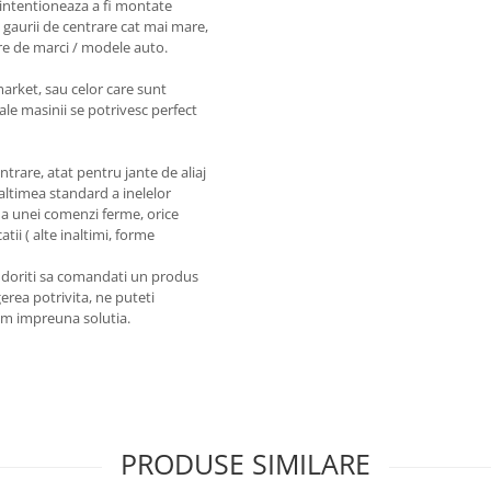
intentioneaza a fi montate
 gaurii de centrare cat mai mare,
re de marci / modele auto.
market, sau celor care sunt
ale masinii se potrivesc perfect
entrare, atat pentru jante de aliaj
naltimea standard a inelelor
a unei comenzi ferme, orice
tii ( alte inaltimi, forme
a doriti sa comandati un produs
erea potrivita, ne puteti
em impreuna solutia.
PRODUSE SIMILARE