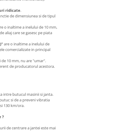
i ridicate
.
unctie de dimensiunea si de tipul
are o inaltime a inelului de 10 mm,
de aliaj care se gasesc pe piata
)"
are o inaltime a inelului de
le comercializate in principal
.
lui de 10 mm, nu are "umar".
iferent de producatorul acestora.
a intre butucul masinii si janta.
butuc si de a preveni vibratia
0 si 130 km/ora.
e ?
rii de centrare a jantei este mai