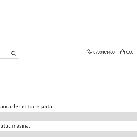
0730401403
0,00
ura de centrare janta
utuc masina.