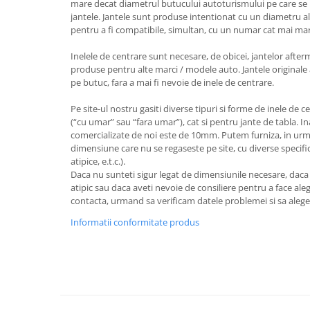
mare decat diametrul butucului autoturismului pe care se 
jantele. Jantele sunt produse intentionat cu un diametru al
pentru a fi compatibile, simultan, cu un numar cat mai ma
Inelele de centrare sunt necesare, de obicei, jantelor after
produse pentru alte marci / modele auto. Jantele originale 
pe butuc, fara a mai fi nevoie de inele de centrare.
Pe site-ul nostru gasiti diverse tipuri si forme de inele de c
(“cu umar” sau “fara umar”), cat si pentru jante de tabla. I
comercializate de noi este de 10mm. Putem furniza, in urm
dimensiune care nu se regaseste pe site, cu diverse specifica
atipice, e.t.c.).
Daca nu sunteti sigur legat de dimensiunile necesare, dac
atipic sau daca aveti nevoie de consiliere pentru a face aleg
contacta, urmand sa verificam datele problemei si sa aleg
Informatii conformitate produs