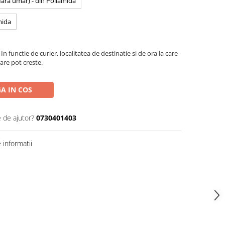
 fara umar) - din Poliamida
mida
In functie de curier, localitatea de destinatie si de ora la care
are pot creste.
A IN COS
e de ajutor?
0730401403
informatii