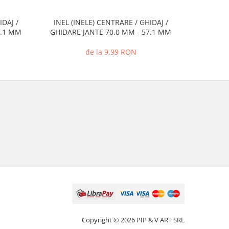
IDAJ /
INEL (INELE) CENTRARE / GHIDAJ /
INEL (I
7.1 MM
GHIDARE JANTE 70.0 MM - 57.1 MM
GHIDARE
de la 9,99 RON
Copyright © 2026 PIP & V ART SRL