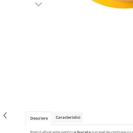
Caracteristici
Descriere
Pretul afisat este pentru
o bucata
(un inel de centrare cu