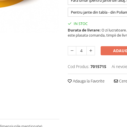
Fara umar (pentru jante din aliaj,
Pentru jante din tabla - din Polia
IN STOC
Durata de livrare:
O zi lucratoare. 
este plasata comanda, timpii de livr
ADAUG
Cod Produs:
701571S
Ai nevoi
Adauga la Favorite
Cere 
 dimensiunile mentionate).