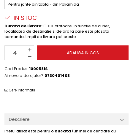
Pentru jante din tabla - din Poliamida
IN STOC
Durata de livrare:
O zi lucratoare. In functie de curier,
localitatea de destinatie si de ora la care este plasata
comanda, timpii de livrare pot creste.
ADAUGA IN COS
Cod Produs:
1000581S
Ai nevoie de ajutor?
0730401403
Cere informatii
Descriere
Pretul afisat este pentru
o bucata
(un inel de centrare cu