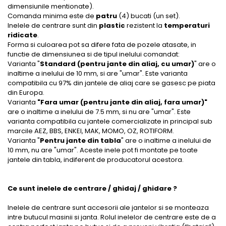
dimensiunile mentionate).
Comanda minima este de
patru
(4) bucati (un set).
Inelele de centrare sunt din
plastic
rezistent la
temperaturi
ridicate
.
Forma si culoarea pot sa difere fata de pozele atasate, in
functie de dimensiunea si de tipul inelului comandat:
Varianta "
Standard (pentru jante din aliaj, cu umar)
" are o
inaltime a inelului de 10 mm, si are "umar". Este varianta
compatibila cu 97% din jantele de aliaj care se gasesc pe piata
din Europa.
Varianta
"Fara umar (pentru jante din aliaj, fara umar)"
are o inaltime a inelului de 7.5 mm, si nu are "umar". Este
varianta compatibila cu jantele comercializate in principal sub
marcile AEZ, BBS, ENKEI, MAK, MOMO, OZ, ROTIFORM.
Varianta "
Pentru jante din tabla
" are o inaltime a inelului de
10 mm, nu are "umar". Aceste inele pot fi montate pe toate
jantele din tabla, indiferent de producatorul acestora.
Ce sunt inelele de centrare / ghidaj / ghidare ?
Inelele de centrare sunt accesorii ale jantelor si se monteaza
intre butucul masinii si janta. Rolul inelelor de centrare este de a