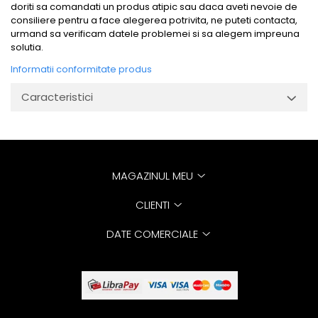
doriti sa comandati un produs atipic sau daca aveti nevoie de
consiliere pentru a face alegerea potrivita, ne puteti contacta,
urmand sa verificam datele problemei si sa alegem impreuna
solutia.
Informatii conformitate produs
Caracteristici
MAGAZINUL MEU
CLIENTI
DATE COMERCIALE