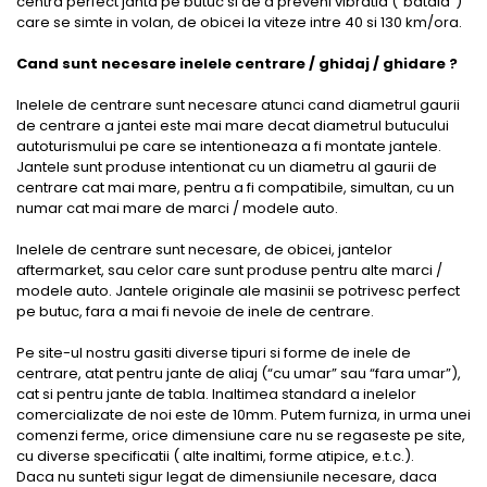
centra perfect janta pe butuc si de a preveni vibratia (“bataia”)
care se simte in volan, de obicei la viteze intre 40 si 130 km/ora.
Cand sunt necesare inelele centrare / ghidaj / ghidare ?
Inelele de centrare sunt necesare atunci cand diametrul gaurii
de centrare a jantei este mai mare decat diametrul butucului
autoturismului pe care se intentioneaza a fi montate jantele.
Jantele sunt produse intentionat cu un diametru al gaurii de
centrare cat mai mare, pentru a fi compatibile, simultan, cu un
numar cat mai mare de marci / modele auto.
Inelele de centrare sunt necesare, de obicei, jantelor
aftermarket, sau celor care sunt produse pentru alte marci /
modele auto. Jantele originale ale masinii se potrivesc perfect
pe butuc, fara a mai fi nevoie de inele de centrare.
Pe site-ul nostru gasiti diverse tipuri si forme de inele de
centrare, atat pentru jante de aliaj (“cu umar” sau “fara umar”),
cat si pentru jante de tabla. Inaltimea standard a inelelor
comercializate de noi este de 10mm. Putem furniza, in urma unei
comenzi ferme, orice dimensiune care nu se regaseste pe site,
cu diverse specificatii ( alte inaltimi, forme atipice, e.t.c.).
Daca nu sunteti sigur legat de dimensiunile necesare, daca