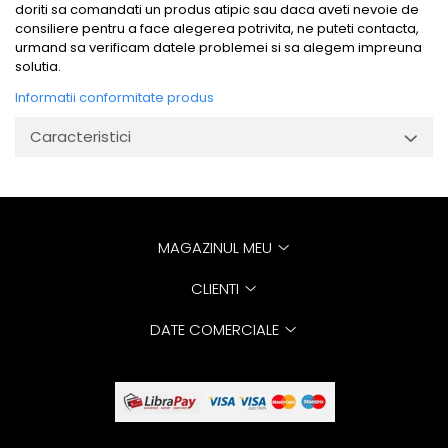
doriti sa comandati un produs atipic sau daca aveti nevoie de
consiliere pentru a face alegerea potrivita, ne puteti contacta,
urmand sa verificam datele problemei si sa alegem impreuna
solutia.
Informatii conformitate produs
Caracteristici
MAGAZINUL MEU
CLIENTI
DATE COMERCIALE