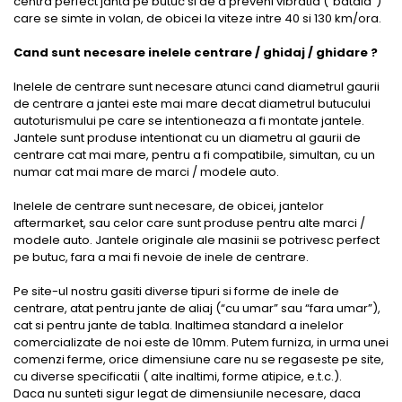
centra perfect janta pe butuc si de a preveni vibratia (“bataia”)
care se simte in volan, de obicei la viteze intre 40 si 130 km/ora.
Cand sunt necesare inelele centrare / ghidaj / ghidare ?
Inelele de centrare sunt necesare atunci cand diametrul gaurii
de centrare a jantei este mai mare decat diametrul butucului
autoturismului pe care se intentioneaza a fi montate jantele.
Jantele sunt produse intentionat cu un diametru al gaurii de
centrare cat mai mare, pentru a fi compatibile, simultan, cu un
numar cat mai mare de marci / modele auto.
Inelele de centrare sunt necesare, de obicei, jantelor
aftermarket, sau celor care sunt produse pentru alte marci /
modele auto. Jantele originale ale masinii se potrivesc perfect
pe butuc, fara a mai fi nevoie de inele de centrare.
Pe site-ul nostru gasiti diverse tipuri si forme de inele de
centrare, atat pentru jante de aliaj (“cu umar” sau “fara umar”),
cat si pentru jante de tabla. Inaltimea standard a inelelor
comercializate de noi este de 10mm. Putem furniza, in urma unei
comenzi ferme, orice dimensiune care nu se regaseste pe site,
cu diverse specificatii ( alte inaltimi, forme atipice, e.t.c.).
Daca nu sunteti sigur legat de dimensiunile necesare, daca