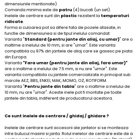
dimensiunile mentionate).
Comanda minima este de
patru
(4) bucati (un set).
Inelele de centrare sunt din
plastic
rezistent la
temperaturi
ridicate
.
Forma si culoarea pot sa difere fata de pozele atasate, in
functie de dimensiunea si de tipul inelului comandat:
Varianta "
Standard (pentru jante din aliaj, cu umar)
" are o
inaltime a inelului de 10 mm, si are "umar". Este varianta
compatibila cu 97% din jantele de aliaj care se gasesc pe piata
din Europa.
Varianta
"Fara umar (pentru jante din aliaj, fara umar)"
are o inaltime a inelului de 7.5 mm, si nu are "umar". Este
varianta compatibila cu jantele comercializate in principal sub
marcile AEZ, BBS, ENKEI, MAK, MOMO, OZ, ROTIFORM.
Varianta "
Pentru jante din tabla
" are o inaltime a inelului de
10 mm, nu are "umar". Aceste inele pot fi montate pe toate
jantele din tabla, indiferent de producatorul acestora.
Ce sunt inelele de centrare / ghidaj / ghidare ?
Inelele de centrare sunt accesorii ale jantelor si se monteaza
intre butucul masinii si janta. Rolul inelelor de centrare este de a