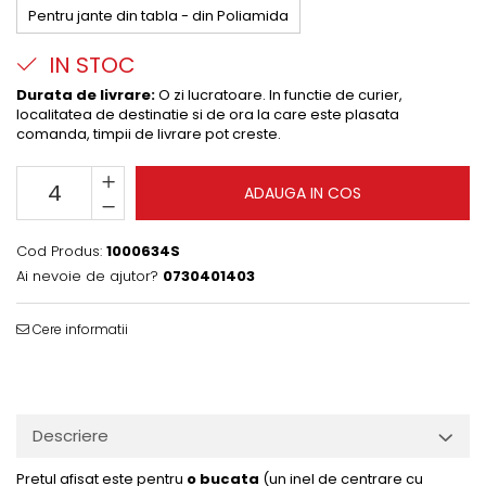
Pentru jante din tabla - din Poliamida
IN STOC
Durata de livrare:
O zi lucratoare. In functie de curier,
localitatea de destinatie si de ora la care este plasata
comanda, timpii de livrare pot creste.
ADAUGA IN COS
Cod Produs:
1000634S
Ai nevoie de ajutor?
0730401403
Cere informatii
Descriere
Pretul afisat este pentru
o bucata
(un inel de centrare cu