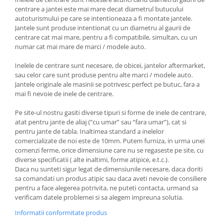
centrare a jantei este mai mare decat diametrul butucului
autoturismului pe care se intentioneaza a fi montate jantele.
Jantele sunt produse intentionat cu un diametru al gaurii de
centrare cat mai mare, pentru a fi compatibile, simultan, cu un
numar cat mai mare de marci / modele auto.
Inelele de centrare sunt necesare, de obicei, jantelor aftermarket,
sau celor care sunt produse pentru alte marci / modele auto.
Jantele originale ale masinii se potrivesc perfect pe butuc, fara a
mai fi nevoie de inele de centrare.
Pe site-ul nostru gasiti diverse tipuri si forme de inele de centrare,
atat pentru jante de aliaj (“cu umar” sau “fara umar”), cat si
pentru jante de tabla. Inaltimea standard a inelelor
comercializate de noi este de 10mm. Putem furniza, in urma unei
comenzi ferme, orice dimensiune care nu se regaseste pe site, cu
diverse specificatii ( alte inaltimi, forme atipice, e.t.c.).
Daca nu sunteti sigur legat de dimensiunile necesare, daca doriti
sa comandati un produs atipic sau daca aveti nevoie de consiliere
pentru a face alegerea potrivita, ne puteti contacta, urmand sa
verificam datele problemei si sa alegem impreuna solutia.
Informatii conformitate produs