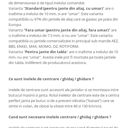
de dimensiunea si de tipul inelului comandat:
Varianta "
Standard (pentru jante din aliaj, cu umar)
" are o
inaltime a inelului de 10 mm, si are "umar". Este varianta
compatibila cu 97% din jantele de aliaj care se gasesc pe piata din
Europa.
Varianta
"Fara umar (pentru jante din aliaj, fara umar)"
are
o inaltime a inelului de 7.5 mm, si nu are "umar". Este varianta
compatibila cu jantele comercializate in principal sub marcile AEZ,
BBS, ENKEI, MAK, MOMO, OZ, ROTIFORM.
Varianta "
Pentru jante din tabla
" are o inaltime a inelului de 10
mm, nu are "umar". Aceste inele pot fi montate pe toate jantele
din tabla, indiferent de producatorul acestora.
Ce sunt inelele de centrare / ghidaj / ghidare ?
Inelele de centrare sunt accesorii ale jantelor si se monteaza intre
butucul masinii si janta. Rolul inelelor de centrare este de a centra
perfect janta pe butuc si de a preveni vibratia (“bataia”) care se
simte in volan, de obicei la viteze intre 40 si 130 km/ora.
Cand sunt necesare inelele centrare / ghidaj / ghidare ?
Inelele de centrare sunt necesare atunci cand diametrul gaurii de