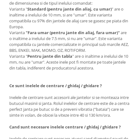
de dimensiunea si de tipul inelului comandat:
Varianta "
Standard (pentru jante din aliaj, cu umar)
" are o
inaltime a inelului de 10 mm, si are "umar". Este varianta
compatibila cu 97% din jantele de aliaj care se gasesc pe piata din
Europa.
Varianta
"Fara umar (pentru jante din aliaj, fara umar)"
are
o inaltime a inelului de 7.5 mm, si nu are "umar". Este varianta
compatibila cu jantele comercializate in principal sub marcile AEZ,
BBS, ENKEI, MAK, MOMO, OZ, ROTIFORM.
Varianta "
Pentru jante din tabla
" are o inaltime a inelului de 10
mm, nu are "umar". Aceste inele pot fi montate pe toate jantele
din tabla, indiferent de producatorul acestora.
Ce sunt inelele de centrare / ghidaj / ghidare ?
Inelele de centrare sunt accesorii ale jantelor si se monteaza intre
butucul masinii si janta. Rolul inelelor de centrare este de a centra
perfect janta pe butuc si de a preveni vibratia (“bataia”) care se
simte in volan, de obicei la viteze intre 40 si 130 km/ora.
Cand sunt necesare inelele centrare / ghidaj / ghidare ?
Inelele de centrare sunt necesare atunci cand diametrul gaurii de