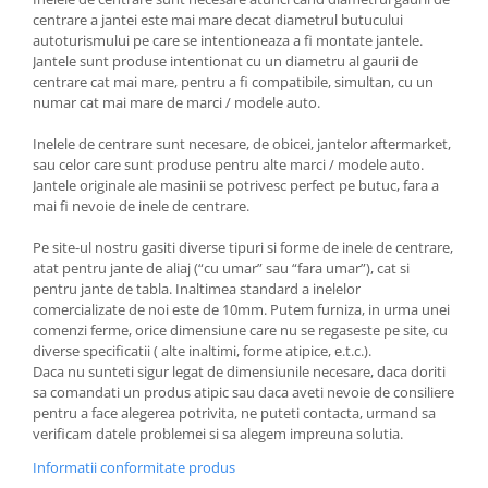
centrare a jantei este mai mare decat diametrul butucului
autoturismului pe care se intentioneaza a fi montate jantele.
Jantele sunt produse intentionat cu un diametru al gaurii de
centrare cat mai mare, pentru a fi compatibile, simultan, cu un
numar cat mai mare de marci / modele auto.
Inelele de centrare sunt necesare, de obicei, jantelor aftermarket,
sau celor care sunt produse pentru alte marci / modele auto.
Jantele originale ale masinii se potrivesc perfect pe butuc, fara a
mai fi nevoie de inele de centrare.
Pe site-ul nostru gasiti diverse tipuri si forme de inele de centrare,
atat pentru jante de aliaj (“cu umar” sau “fara umar”), cat si
pentru jante de tabla. Inaltimea standard a inelelor
comercializate de noi este de 10mm. Putem furniza, in urma unei
comenzi ferme, orice dimensiune care nu se regaseste pe site, cu
diverse specificatii ( alte inaltimi, forme atipice, e.t.c.).
Daca nu sunteti sigur legat de dimensiunile necesare, daca doriti
sa comandati un produs atipic sau daca aveti nevoie de consiliere
pentru a face alegerea potrivita, ne puteti contacta, urmand sa
verificam datele problemei si sa alegem impreuna solutia.
Informatii conformitate produs