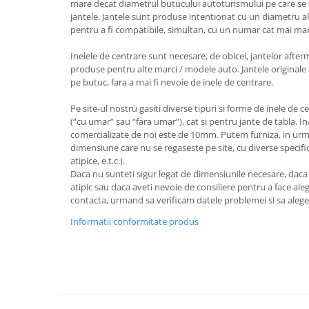
mare decat diametrul butucului autoturismului pe care se 
jantele. Jantele sunt produse intentionat cu un diametru al
pentru a fi compatibile, simultan, cu un numar cat mai ma
Inelele de centrare sunt necesare, de obicei, jantelor after
produse pentru alte marci / modele auto. Jantele originale 
pe butuc, fara a mai fi nevoie de inele de centrare.
Pe site-ul nostru gasiti diverse tipuri si forme de inele de c
(“cu umar” sau “fara umar”), cat si pentru jante de tabla. I
comercializate de noi este de 10mm. Putem furniza, in urm
dimensiune care nu se regaseste pe site, cu diverse specifica
atipice, e.t.c.).
Daca nu sunteti sigur legat de dimensiunile necesare, dac
atipic sau daca aveti nevoie de consiliere pentru a face aleg
contacta, urmand sa verificam datele problemei si sa aleg
Informatii conformitate produs