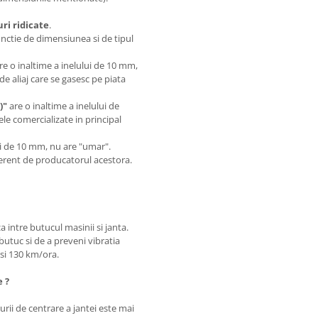
i ridicate
.
unctie de dimensiunea si de tipul
are o inaltime a inelului de 10 mm,
de aliaj care se gasesc pe piata
)"
are o inaltime a inelului de
le comercializate in principal
.
lui de 10 mm, nu are "umar".
iferent de producatorul acestora.
a intre butucul masinii si janta.
butuc si de a preveni vibratia
0 si 130 km/ora.
e ?
rii de centrare a jantei este mai