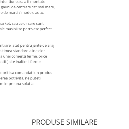
intentioneaza a fi montate
 gaurii de centrare cat mai mare,
re de marci / modele auto.
market, sau celor care sunt
ale masinii se potrivesc perfect
entrare, atat pentru jante de aliaj
naltimea standard a inelelor
a unei comenzi ferme, orice
tii ( alte inaltimi, forme
a doriti sa comandati un produs
erea potrivita, ne puteti
em impreuna solutia.
PRODUSE SIMILARE