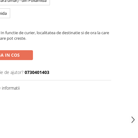
 fara umar) - din Poliamida
mida
In functie de curier, localitatea de destinatie si de ora la care
are pot creste.
A IN COS
ie de ajutor?
0730401403
informatii