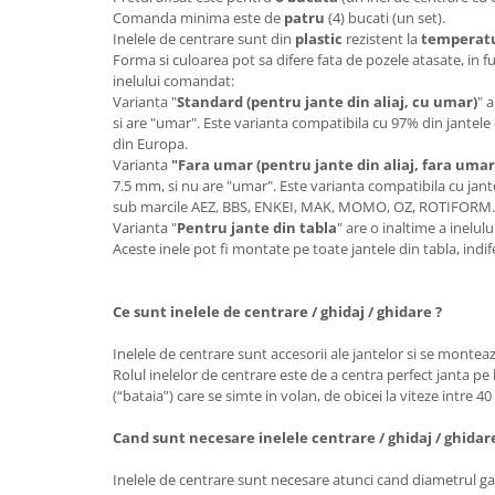
Comanda minima este de
patru
(4) bucati (un set).
Inelele de centrare sunt din
plastic
rezistent la
temperatur
Forma si culoarea pot sa difere fata de pozele atasate, in f
inelului comandat:
Varianta "
Standard (pentru jante din aliaj, cu umar)
" 
si are "umar". Este varianta compatibila cu 97% din jantele 
din Europa.
Varianta
"Fara umar (pentru jante din aliaj, fara umar
7.5 mm, si nu are "umar". Este varianta compatibila cu jante
sub marcile AEZ, BBS, ENKEI, MAK, MOMO, OZ, ROTIFORM
Varianta "
Pentru jante din tabla
" are o inaltime a inelu
Aceste inele pot fi montate pe toate jantele din tabla, ind
Ce sunt inelele de centrare / ghidaj / ghidare ?
Inelele de centrare sunt accesorii ale jantelor si se monteaz
Rolul inelelor de centrare este de a centra perfect janta pe 
(“bataia”) care se simte in volan, de obicei la viteze intre 4
Cand sunt necesare inelele centrare / ghidaj / ghidar
Inelele de centrare sunt necesare atunci cand diametrul gau