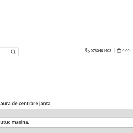
0730401403
0,00
ura de centrare janta
utuc masina.