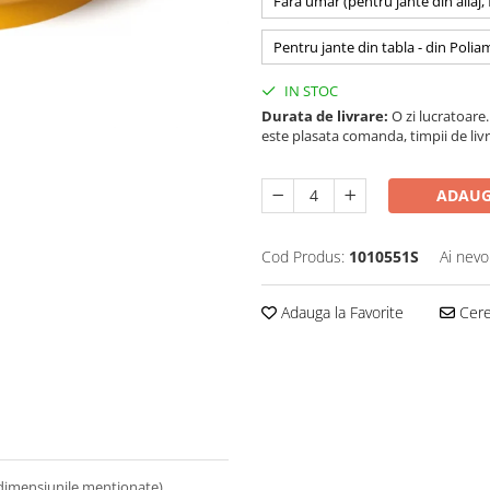
Fara umar (pentru jante din aliaj,
Pentru jante din tabla - din Polia
IN STOC
Durata de livrare:
O zi lucratoare. 
este plasata comanda, timpii de livr
ADAUG
Cod Produs:
1010551S
Ai nevo
Adauga la Favorite
Cere 
 dimensiunile mentionate).