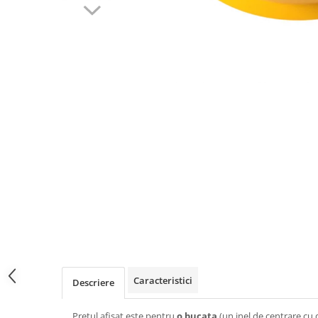
Caracteristici
Descriere
Pretul afisat este pentru
o bucata
(un inel de centrare cu