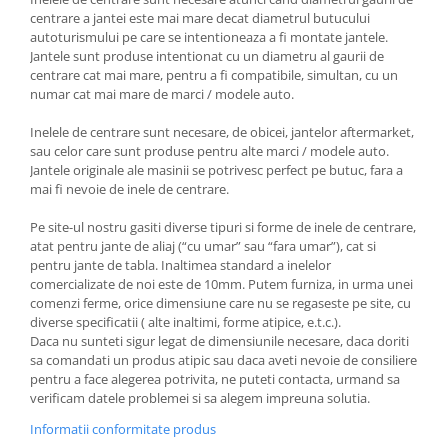
centrare a jantei este mai mare decat diametrul butucului
autoturismului pe care se intentioneaza a fi montate jantele.
Jantele sunt produse intentionat cu un diametru al gaurii de
centrare cat mai mare, pentru a fi compatibile, simultan, cu un
numar cat mai mare de marci / modele auto.
Inelele de centrare sunt necesare, de obicei, jantelor aftermarket,
sau celor care sunt produse pentru alte marci / modele auto.
Jantele originale ale masinii se potrivesc perfect pe butuc, fara a
mai fi nevoie de inele de centrare.
Pe site-ul nostru gasiti diverse tipuri si forme de inele de centrare,
atat pentru jante de aliaj (“cu umar” sau “fara umar”), cat si
pentru jante de tabla. Inaltimea standard a inelelor
comercializate de noi este de 10mm. Putem furniza, in urma unei
comenzi ferme, orice dimensiune care nu se regaseste pe site, cu
diverse specificatii ( alte inaltimi, forme atipice, e.t.c.).
Daca nu sunteti sigur legat de dimensiunile necesare, daca doriti
sa comandati un produs atipic sau daca aveti nevoie de consiliere
pentru a face alegerea potrivita, ne puteti contacta, urmand sa
verificam datele problemei si sa alegem impreuna solutia.
Informatii conformitate produs