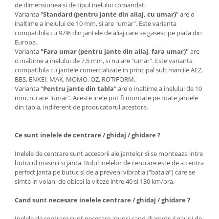
de dimensiunea si de tipul inelului comandat:
Varianta "
Standard (pentru jante din aliaj, cu umar)
" are o
inaltime a inelului de 10 mm, si are "umar". Este varianta
compatibila cu 97% din jantele de aliaj care se gasesc pe piata din
Europa.
Varianta
"Fara umar (pentru jante din aliaj, fara umar)"
are
o inaltime a inelului de 7.5 mm, si nu are "umar". Este varianta
compatibila cu jantele comercializate in principal sub marcile AEZ,
BBS, ENKEI, MAK, MOMO, OZ, ROTIFORM.
Varianta "
Pentru jante din tabla
" are o inaltime a inelului de 10
mm, nu are "umar". Aceste inele pot fi montate pe toate jantele
din tabla, indiferent de producatorul acestora.
Ce sunt inelele de centrare / ghidaj / ghidare ?
Inelele de centrare sunt accesorii ale jantelor si se monteaza intre
butucul masinii si janta. Rolul inelelor de centrare este de a centra
perfect janta pe butuc si de a preveni vibratia (“bataia”) care se
simte in volan, de obicei la viteze intre 40 si 130 km/ora.
Cand sunt necesare inelele centrare / ghidaj / ghidare ?
Inelele de centrare sunt necesare atunci cand diametrul gaurii de