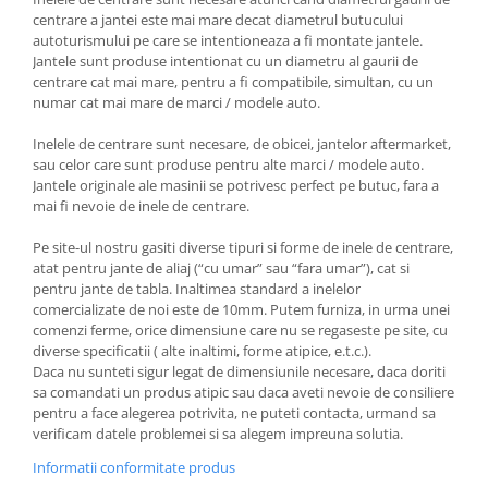
centrare a jantei este mai mare decat diametrul butucului
autoturismului pe care se intentioneaza a fi montate jantele.
Jantele sunt produse intentionat cu un diametru al gaurii de
centrare cat mai mare, pentru a fi compatibile, simultan, cu un
numar cat mai mare de marci / modele auto.
Inelele de centrare sunt necesare, de obicei, jantelor aftermarket,
sau celor care sunt produse pentru alte marci / modele auto.
Jantele originale ale masinii se potrivesc perfect pe butuc, fara a
mai fi nevoie de inele de centrare.
Pe site-ul nostru gasiti diverse tipuri si forme de inele de centrare,
atat pentru jante de aliaj (“cu umar” sau “fara umar”), cat si
pentru jante de tabla. Inaltimea standard a inelelor
comercializate de noi este de 10mm. Putem furniza, in urma unei
comenzi ferme, orice dimensiune care nu se regaseste pe site, cu
diverse specificatii ( alte inaltimi, forme atipice, e.t.c.).
Daca nu sunteti sigur legat de dimensiunile necesare, daca doriti
sa comandati un produs atipic sau daca aveti nevoie de consiliere
pentru a face alegerea potrivita, ne puteti contacta, urmand sa
verificam datele problemei si sa alegem impreuna solutia.
Informatii conformitate produs