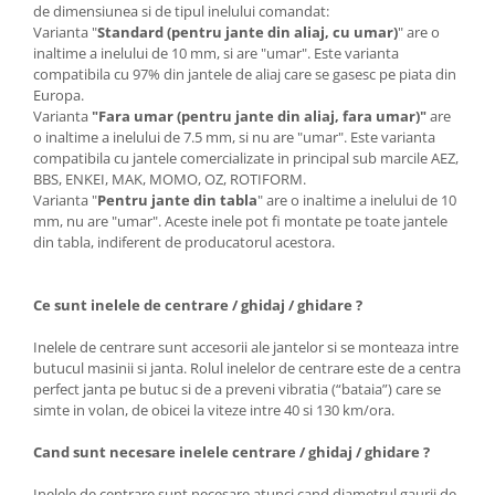
de dimensiunea si de tipul inelului comandat:
Varianta "
Standard (pentru jante din aliaj, cu umar)
" are o
inaltime a inelului de 10 mm, si are "umar". Este varianta
compatibila cu 97% din jantele de aliaj care se gasesc pe piata din
Europa.
Varianta
"Fara umar (pentru jante din aliaj, fara umar)"
are
o inaltime a inelului de 7.5 mm, si nu are "umar". Este varianta
compatibila cu jantele comercializate in principal sub marcile AEZ,
BBS, ENKEI, MAK, MOMO, OZ, ROTIFORM.
Varianta "
Pentru jante din tabla
" are o inaltime a inelului de 10
mm, nu are "umar". Aceste inele pot fi montate pe toate jantele
din tabla, indiferent de producatorul acestora.
Ce sunt inelele de centrare / ghidaj / ghidare ?
Inelele de centrare sunt accesorii ale jantelor si se monteaza intre
butucul masinii si janta. Rolul inelelor de centrare este de a centra
perfect janta pe butuc si de a preveni vibratia (“bataia”) care se
simte in volan, de obicei la viteze intre 40 si 130 km/ora.
Cand sunt necesare inelele centrare / ghidaj / ghidare ?
Inelele de centrare sunt necesare atunci cand diametrul gaurii de