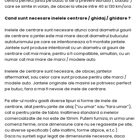
centra perfect janta pe butuc si de a preveni vibratia (“bataia”)
care se simte in volan, de obicei la viteze intre 40 si 130 km/ora.
Cand sunt necesare inelele centrare / ghidaj / ghidare ?
Inelele de centrare sunt necesare atunci cand diametrul gaurii
de centrare a jantei este mai mare decat diametrul butucului
autoturismului pe care se intentioneaza a fi montate jantele.
Jantele sunt produse intentionat cu un diametru al gaurii de
centrare cat mai mare, pentru a fi compatibile, simultan, cu un
numar cat mai mare de marci / modele auto.
Inelele de centrare sunt necesare, de obicei, jantelor
aftermarket, sau celor care sunt produse pentru alte marci /
modele auto. Jantele originale ale masinii se potrivesc perfect
pe butuc, fara a mai fi nevoie de inele de centrare.
Pe site-ul nostru gasiti diverse tipuri si forme de inele de
centrare, atat pentru jante de aliaj (“cu umar” sau “fara umar”),
cat si pentru jante de tabla. Inaltimea standard a inelelor
comercializate de noi este de 10mm. Putem furniza, in urma unei
comenzi ferme, orice dimensiune care nu se regaseste pe site,
cu diverse specificatii ( alte inaltimi, forme atipice, e.t.c.).
Daca nu sunteti sigur legat de dimensiunile necesare, daca