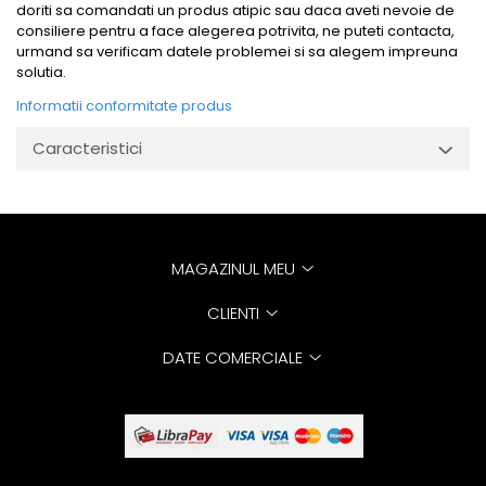
doriti sa comandati un produs atipic sau daca aveti nevoie de
consiliere pentru a face alegerea potrivita, ne puteti contacta,
urmand sa verificam datele problemei si sa alegem impreuna
solutia.
Informatii conformitate produs
Caracteristici
MAGAZINUL MEU
CLIENTI
DATE COMERCIALE