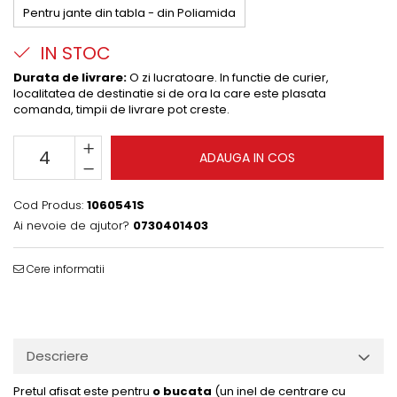
Pentru jante din tabla - din Poliamida
IN STOC
Durata de livrare:
O zi lucratoare. In functie de curier,
localitatea de destinatie si de ora la care este plasata
comanda, timpii de livrare pot creste.
ADAUGA IN COS
Cod Produs:
1060541S
Ai nevoie de ajutor?
0730401403
Cere informatii
Descriere
Pretul afisat este pentru
o bucata
(un inel de centrare cu