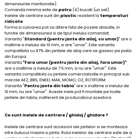
dimensiunile mentionate).
Comanda minima este de
patru
(4) bucati (un set).
Inelele de centrare sunt din
plastic
rezistent la
temperaturi
ridicate
.
Forma si culoarea pot sa difere fata de pozele atasate, in
functie de dimensiunea si de tipul inelului comandat:
Varianta "
Standard (pentru jante din aliaj, cu umar)
" are o
inaltime a inelului de 10 mm, si are "umar". Este varianta
compatibila cu 97% din jantele de aliaj care se gasesc pe piata
din Europa.
Varianta
"Fara umar (pentru jante din aliaj, fara umar)"
are o inaltime a inelului de 7.5 mm, si nu are "umar". Este
varianta compatibila cu jantele comercializate in principal sub
marcile AEZ, BBS, ENKEI, MAK, MOMO, OZ, ROTIFORM.
Varianta "
Pentru jante din tabla
" are o inaltime a inelului de
10 mm, nu are "umar". Aceste inele pot fi montate pe toate
jantele din tabla, indiferent de producatorul acestora.
Ce sunt inelele de centrare / ghidaj / ghidare ?
Inelele de centrare sunt accesorii ale jantelor si se monteaza
intre butucul masinii si janta. Rolul inelelor de centrare este de a