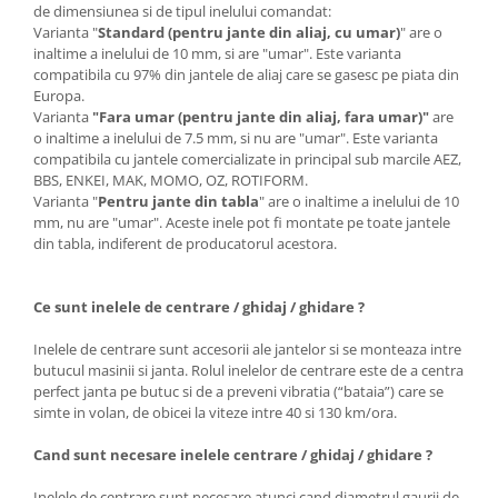
de dimensiunea si de tipul inelului comandat:
Varianta "
Standard (pentru jante din aliaj, cu umar)
" are o
inaltime a inelului de 10 mm, si are "umar". Este varianta
compatibila cu 97% din jantele de aliaj care se gasesc pe piata din
Europa.
Varianta
"Fara umar (pentru jante din aliaj, fara umar)"
are
o inaltime a inelului de 7.5 mm, si nu are "umar". Este varianta
compatibila cu jantele comercializate in principal sub marcile AEZ,
BBS, ENKEI, MAK, MOMO, OZ, ROTIFORM.
Varianta "
Pentru jante din tabla
" are o inaltime a inelului de 10
mm, nu are "umar". Aceste inele pot fi montate pe toate jantele
din tabla, indiferent de producatorul acestora.
Ce sunt inelele de centrare / ghidaj / ghidare ?
Inelele de centrare sunt accesorii ale jantelor si se monteaza intre
butucul masinii si janta. Rolul inelelor de centrare este de a centra
perfect janta pe butuc si de a preveni vibratia (“bataia”) care se
simte in volan, de obicei la viteze intre 40 si 130 km/ora.
Cand sunt necesare inelele centrare / ghidaj / ghidare ?
Inelele de centrare sunt necesare atunci cand diametrul gaurii de