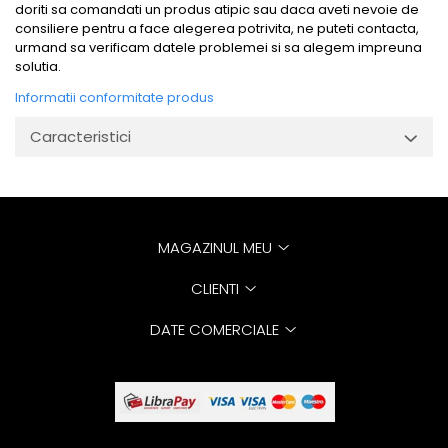
doriti sa comandati un produs atipic sau daca aveti nevoie de
consiliere pentru a face alegerea potrivita, ne puteti contacta,
urmand sa verificam datele problemei si sa alegem impreuna
solutia.
Informatii conformitate produs
Caracteristici
MAGAZINUL MEU
CLIENTI
DATE COMERCIALE