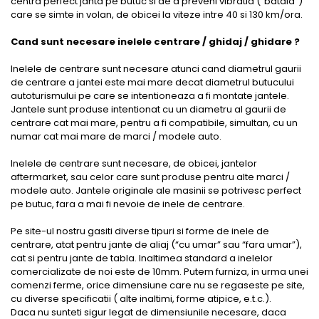
centra perfect janta pe butuc si de a preveni vibratia (“bataia”)
care se simte in volan, de obicei la viteze intre 40 si 130 km/ora.
Cand sunt necesare inelele centrare / ghidaj / ghidare ?
Inelele de centrare sunt necesare atunci cand diametrul gaurii
de centrare a jantei este mai mare decat diametrul butucului
autoturismului pe care se intentioneaza a fi montate jantele.
Jantele sunt produse intentionat cu un diametru al gaurii de
centrare cat mai mare, pentru a fi compatibile, simultan, cu un
numar cat mai mare de marci / modele auto.
Inelele de centrare sunt necesare, de obicei, jantelor
aftermarket, sau celor care sunt produse pentru alte marci /
modele auto. Jantele originale ale masinii se potrivesc perfect
pe butuc, fara a mai fi nevoie de inele de centrare.
Pe site-ul nostru gasiti diverse tipuri si forme de inele de
centrare, atat pentru jante de aliaj (“cu umar” sau “fara umar”),
cat si pentru jante de tabla. Inaltimea standard a inelelor
comercializate de noi este de 10mm. Putem furniza, in urma unei
comenzi ferme, orice dimensiune care nu se regaseste pe site,
cu diverse specificatii ( alte inaltimi, forme atipice, e.t.c.).
Daca nu sunteti sigur legat de dimensiunile necesare, daca