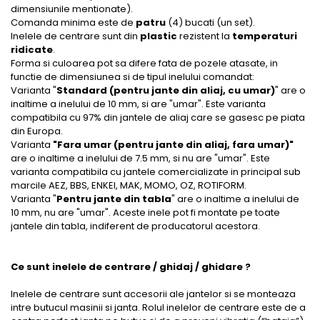
dimensiunile mentionate).
Comanda minima este de
patru
(4) bucati (un set).
Inelele de centrare sunt din
plastic
rezistent la
temperaturi
ridicate
.
Forma si culoarea pot sa difere fata de pozele atasate, in
functie de dimensiunea si de tipul inelului comandat:
Varianta "
Standard (pentru jante din aliaj, cu umar)
" are o
inaltime a inelului de 10 mm, si are "umar". Este varianta
compatibila cu 97% din jantele de aliaj care se gasesc pe piata
din Europa.
Varianta
"Fara umar (pentru jante din aliaj, fara umar)"
are o inaltime a inelului de 7.5 mm, si nu are "umar". Este
varianta compatibila cu jantele comercializate in principal sub
marcile AEZ, BBS, ENKEI, MAK, MOMO, OZ, ROTIFORM.
Varianta "
Pentru jante din tabla
" are o inaltime a inelului de
10 mm, nu are "umar". Aceste inele pot fi montate pe toate
jantele din tabla, indiferent de producatorul acestora.
Ce sunt inelele de centrare / ghidaj / ghidare ?
Inelele de centrare sunt accesorii ale jantelor si se monteaza
intre butucul masinii si janta. Rolul inelelor de centrare este de a