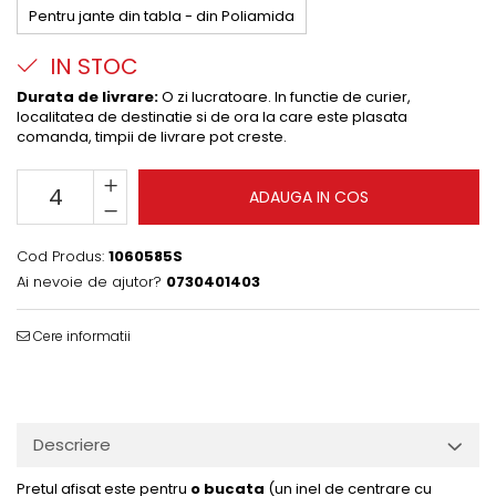
Pentru jante din tabla - din Poliamida
IN STOC
Durata de livrare:
O zi lucratoare. In functie de curier,
localitatea de destinatie si de ora la care este plasata
comanda, timpii de livrare pot creste.
ADAUGA IN COS
Cod Produs:
1060585S
Ai nevoie de ajutor?
0730401403
Cere informatii
Descriere
Pretul afisat este pentru
o bucata
(un inel de centrare cu