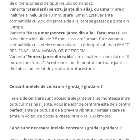
de dimensiunea si de tipul inelului comandat:
Varianta "
Standard (pentru jante din aliaj, cu umar)
" are o
inaltime a inelului de 10 mm, si are "umar". Este varianta
compatibila cu 97% din jantele de aliaj care se gasesc pe piata din
Europa.
Varianta
"Fara umar (pentru jante din aliaj, fara umar)"
are
o inaltime a inelului de 7.5 mm, si nu are "umar". Este varianta
compatibila cu jantele comercializate in principal sub marcile AEZ,
BBS, ENKEI, MAK, MOMO, OZ, ROTIFORM.
Varianta "
Pentru jante din tabla
" are o inaltime a inelului de 10
mm, nu are "umar". Aceste inele pot fi montate pe toate jantele
din tabla, indiferent de producatorul acestora.
Ce sunt inelele de centrare / ghidaj / ghidare ?
Inelele de centrare sunt accesorii ale jantelor si se monteaza intre
butucul masinii si janta. Rolul inelelor de centrare este de a centra
perfect janta pe butuc si de a preveni vibratia (“bataia”) care se
simte in volan, de obicei la viteze intre 40 si 130 km/ora.
Cand sunt necesare inelele centrare / ghidaj / ghidare ?
Inelele de centrare sunt necesare atunci cand diametrul gaurii de