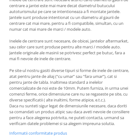
centrare a jantei este mai mare decat diametrul butucului
autoturismului pe care se intentioneaza a fi montate jantele.
Jantele sunt produse intentionat cu un diametru al gaurii de
centrare cat mai mare, pentru a fi compatibile, simultan, cu un
numar cat mai mare de marci / modele auto.
Inelele de centrare sunt necesare, de obicei, jantelor aftermarket,
sau celor care sunt produse pentru alte marci / modele auto.
Jantele originale ale masinii se potrivesc perfect pe butuc, fara a
mai fi nevoie de inele de centrare.
Pe site-ul nostru gasiti diverse tipuri si forme de inele de centrare,
atat pentru jante de aliaj (“cu umar” sau “fara umar”), cat si
pentru jante de tabla. Inaltimea standard a inelelor
comercializate de noi este de 10mm. Putem furniza, in urma unei
comenzi ferme, orice dimensiune care nu se regaseste pe site, cu
diverse specificatii ( alte inaltimi, forme atipice, e.t.c.).
Daca nu sunteti sigur legat de dimensiunile necesare, daca doriti
sa comandati un produs atipic sau daca aveti nevoie de consiliere
pentru a face alegerea potrivita, ne puteti contacta, urmand sa
verificam datele problemei si sa alegem impreuna solutia.
Informatii conformitate produs