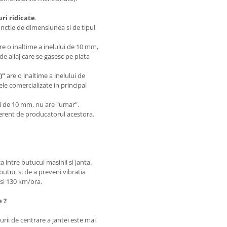
i ridicate
.
unctie de dimensiunea si de tipul
are o inaltime a inelului de 10 mm,
de aliaj care se gasesc pe piata
)"
are o inaltime a inelului de
le comercializate in principal
.
lui de 10 mm, nu are "umar".
iferent de producatorul acestora.
a intre butucul masinii si janta.
butuc si de a preveni vibratia
0 si 130 km/ora.
e ?
rii de centrare a jantei este mai