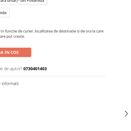
 fara umar) - din Poliamida
mida
In functie de curier, localitatea de destinatie si de ora la care
are pot creste.
A IN COS
ie de ajutor?
0730401403
informatii