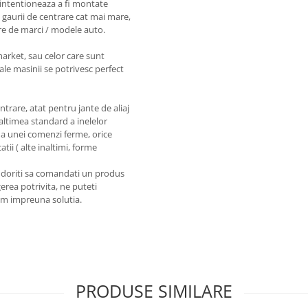
intentioneaza a fi montate
 gaurii de centrare cat mai mare,
re de marci / modele auto.
market, sau celor care sunt
ale masinii se potrivesc perfect
entrare, atat pentru jante de aliaj
naltimea standard a inelelor
a unei comenzi ferme, orice
tii ( alte inaltimi, forme
a doriti sa comandati un produs
erea potrivita, ne puteti
em impreuna solutia.
PRODUSE SIMILARE