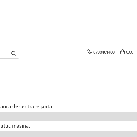
0730401403
0,00
ura de centrare janta
utuc masina.