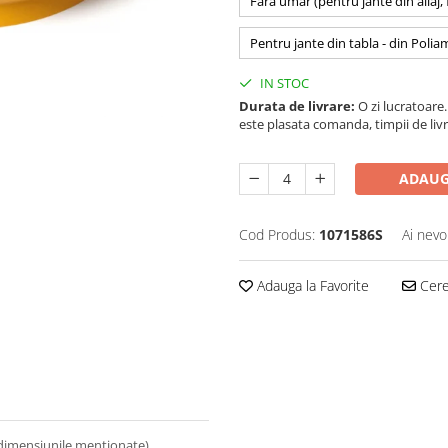
Fara umar (pentru jante din aliaj,
Pentru jante din tabla - din Polia
IN STOC
Durata de livrare:
O zi lucratoare. 
este plasata comanda, timpii de livr
ADAUG
Cod Produs:
1071586S
Ai nevo
Adauga la Favorite
Cere 
 dimensiunile mentionate).