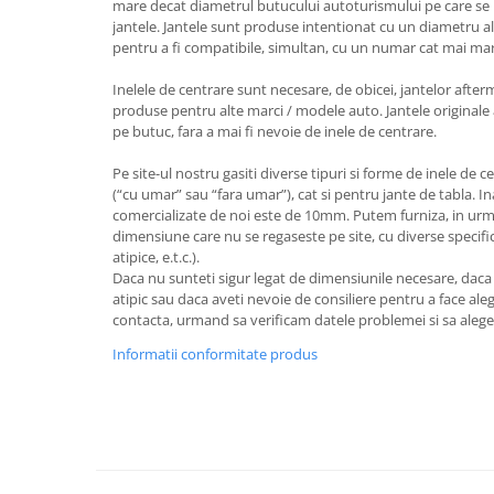
mare decat diametrul butucului autoturismului pe care se 
jantele. Jantele sunt produse intentionat cu un diametru al
pentru a fi compatibile, simultan, cu un numar cat mai ma
Inelele de centrare sunt necesare, de obicei, jantelor after
produse pentru alte marci / modele auto. Jantele originale 
pe butuc, fara a mai fi nevoie de inele de centrare.
Pe site-ul nostru gasiti diverse tipuri si forme de inele de c
(“cu umar” sau “fara umar”), cat si pentru jante de tabla. I
comercializate de noi este de 10mm. Putem furniza, in urm
dimensiune care nu se regaseste pe site, cu diverse specifica
atipice, e.t.c.).
Daca nu sunteti sigur legat de dimensiunile necesare, dac
atipic sau daca aveti nevoie de consiliere pentru a face aleg
contacta, urmand sa verificam datele problemei si sa aleg
Informatii conformitate produs