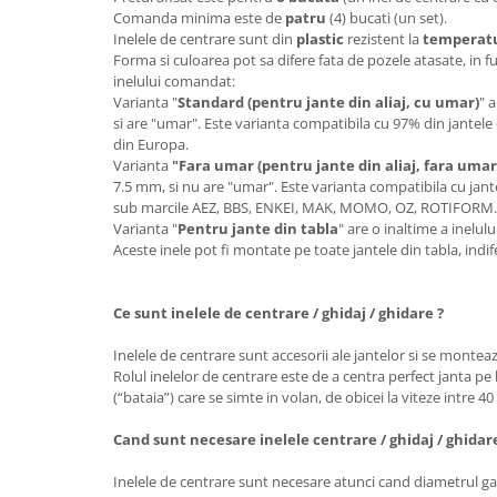
Comanda minima este de
patru
(4) bucati (un set).
Inelele de centrare sunt din
plastic
rezistent la
temperatur
Forma si culoarea pot sa difere fata de pozele atasate, in f
inelului comandat:
Varianta "
Standard (pentru jante din aliaj, cu umar)
" 
si are "umar". Este varianta compatibila cu 97% din jantele 
din Europa.
Varianta
"Fara umar (pentru jante din aliaj, fara umar
7.5 mm, si nu are "umar". Este varianta compatibila cu jante
sub marcile AEZ, BBS, ENKEI, MAK, MOMO, OZ, ROTIFORM
Varianta "
Pentru jante din tabla
" are o inaltime a inelu
Aceste inele pot fi montate pe toate jantele din tabla, ind
Ce sunt inelele de centrare / ghidaj / ghidare ?
Inelele de centrare sunt accesorii ale jantelor si se monteaz
Rolul inelelor de centrare este de a centra perfect janta pe 
(“bataia”) care se simte in volan, de obicei la viteze intre 4
Cand sunt necesare inelele centrare / ghidaj / ghidar
Inelele de centrare sunt necesare atunci cand diametrul gau