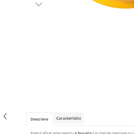
Caracteristici
Descriere
Pretul afisat este pentru
o bucata
(un inel de centrare cu