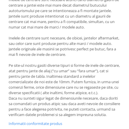
centrare a jantei este mai mare decat diametrul butucului
autoturismului pe care se intentioneaza a fi montate jantele.
Jantele sunt produse intentionat cu un diametru al gaurii de
centrare cat mai mare, pentru a fi compatibile, simultan, cu un
numar cat mai mare de marci / modele auto.
Inelele de centrare sunt necesare, de obicei, jantelor aftermarket,
sau celor care sunt produse pentru alte marci / modele auto.
Jantele originale ale masinii se potrivesc perfect pe butuc, fara a
mai fi nevoie de inele de centrare.
Pe site-ul nostru gasiti diverse tipuri si forme de inele de centrare,
atat pentru jante de aliaj (“cu umar” sau “fara umar”), cat si
pentru jante de tabla. Inaltimea standard a inelelor
comercializate de noi este de 10mm. Putem furniza, in urma unei
comenzi ferme, orice dimensiune care nu se regaseste pe site, cu
diverse specificatii ( alte inaltimi, forme atipice, e.t.c.).
Daca nu sunteti sigur legat de dimensiunile necesare, daca doriti
sa comandati un produs atipic sau daca aveti nevoie de consiliere
pentru a face alegerea potrivita, ne puteti contacta, urmand sa
verificam datele problemei si sa alegem impreuna solutia.
Informatii conformitate produs