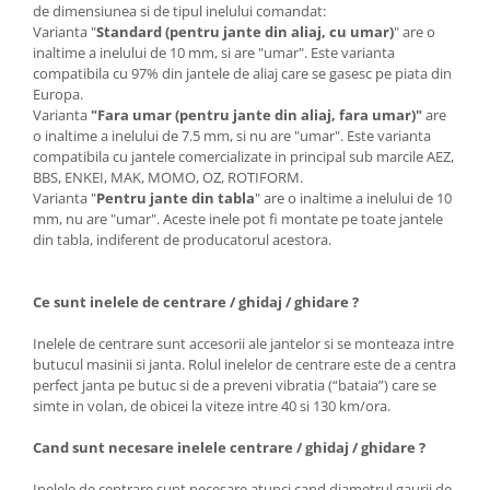
de dimensiunea si de tipul inelului comandat:
Varianta "
Standard (pentru jante din aliaj, cu umar)
" are o
inaltime a inelului de 10 mm, si are "umar". Este varianta
compatibila cu 97% din jantele de aliaj care se gasesc pe piata din
Europa.
Varianta
"Fara umar (pentru jante din aliaj, fara umar)"
are
o inaltime a inelului de 7.5 mm, si nu are "umar". Este varianta
compatibila cu jantele comercializate in principal sub marcile AEZ,
BBS, ENKEI, MAK, MOMO, OZ, ROTIFORM.
Varianta "
Pentru jante din tabla
" are o inaltime a inelului de 10
mm, nu are "umar". Aceste inele pot fi montate pe toate jantele
din tabla, indiferent de producatorul acestora.
Ce sunt inelele de centrare / ghidaj / ghidare ?
Inelele de centrare sunt accesorii ale jantelor si se monteaza intre
butucul masinii si janta. Rolul inelelor de centrare este de a centra
perfect janta pe butuc si de a preveni vibratia (“bataia”) care se
simte in volan, de obicei la viteze intre 40 si 130 km/ora.
Cand sunt necesare inelele centrare / ghidaj / ghidare ?
Inelele de centrare sunt necesare atunci cand diametrul gaurii de