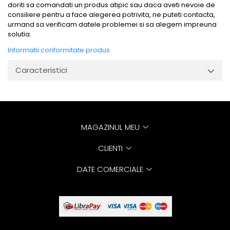
doriti sa comandati un produs atipic sau daca aveti nevoie de
consiliere pentru a face alegerea potrivita, ne puteti contacta,
urmand sa verificam datele problemei si sa alegem impreuna
solutia.
Informatii conformitate produs
Caracteristici
MAGAZINUL MEU
CLIENTI
DATE COMERCIALE