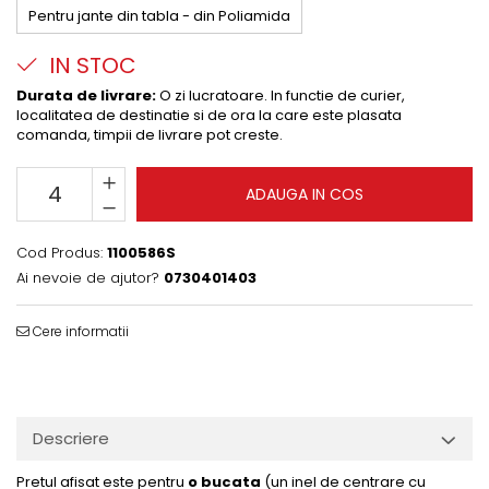
Pentru jante din tabla - din Poliamida
IN STOC
Durata de livrare:
O zi lucratoare. In functie de curier,
localitatea de destinatie si de ora la care este plasata
comanda, timpii de livrare pot creste.
ADAUGA IN COS
Cod Produs:
1100586S
Ai nevoie de ajutor?
0730401403
Cere informatii
Descriere
Pretul afisat este pentru
o bucata
(un inel de centrare cu