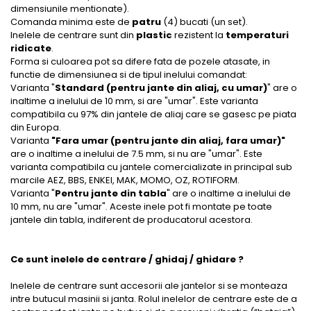
dimensiunile mentionate).
Comanda minima este de
patru
(4) bucati (un set).
Inelele de centrare sunt din
plastic
rezistent la
temperaturi
ridicate
.
Forma si culoarea pot sa difere fata de pozele atasate, in
functie de dimensiunea si de tipul inelului comandat:
Varianta "
Standard (pentru jante din aliaj, cu umar)
" are o
inaltime a inelului de 10 mm, si are "umar". Este varianta
compatibila cu 97% din jantele de aliaj care se gasesc pe piata
din Europa.
Varianta
"Fara umar (pentru jante din aliaj, fara umar)"
are o inaltime a inelului de 7.5 mm, si nu are "umar". Este
varianta compatibila cu jantele comercializate in principal sub
marcile AEZ, BBS, ENKEI, MAK, MOMO, OZ, ROTIFORM.
Varianta "
Pentru jante din tabla
" are o inaltime a inelului de
10 mm, nu are "umar". Aceste inele pot fi montate pe toate
jantele din tabla, indiferent de producatorul acestora.
Ce sunt inelele de centrare / ghidaj / ghidare ?
Inelele de centrare sunt accesorii ale jantelor si se monteaza
intre butucul masinii si janta. Rolul inelelor de centrare este de a