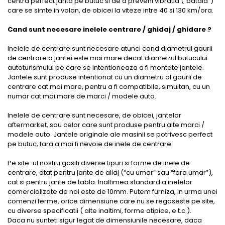
centra perfect janta pe butuc si de a preveni vibratia (“bataia”)
care se simte in volan, de obicei la viteze intre 40 si 130 km/ora.
Cand sunt necesare inelele centrare / ghidaj / ghidare ?
Inelele de centrare sunt necesare atunci cand diametrul gaurii
de centrare a jantei este mai mare decat diametrul butucului
autoturismului pe care se intentioneaza a fi montate jantele.
Jantele sunt produse intentionat cu un diametru al gaurii de
centrare cat mai mare, pentru a fi compatibile, simultan, cu un
numar cat mai mare de marci / modele auto.
Inelele de centrare sunt necesare, de obicei, jantelor
aftermarket, sau celor care sunt produse pentru alte marci /
modele auto. Jantele originale ale masinii se potrivesc perfect
pe butuc, fara a mai fi nevoie de inele de centrare.
Pe site-ul nostru gasiti diverse tipuri si forme de inele de
centrare, atat pentru jante de aliaj (“cu umar” sau “fara umar”),
cat si pentru jante de tabla. Inaltimea standard a inelelor
comercializate de noi este de 10mm. Putem furniza, in urma unei
comenzi ferme, orice dimensiune care nu se regaseste pe site,
cu diverse specificatii ( alte inaltimi, forme atipice, e.t.c.).
Daca nu sunteti sigur legat de dimensiunile necesare, daca