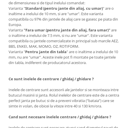
de dimensiunea si de tipul inelului comandat:
Varianta "
Standard (pentru jante din aliaj, cu umar)
" are o
inaltime a inelului de 10 mm, si are "umar". Este varianta
compatibila cu 97% din jantele de aliaj care se gasesc pe piata din
Europa.
Varianta
"Fara umar (pentru jante din aliaj, fara umar)"
are
o inaltime a inelului de 7.5 mm, si nu are "umar". Este varianta
compatibila cu jantele comercializate in principal sub marcile AEZ,
BBS, ENKEI, MAK, MOMO, OZ, ROTIFORM.
Varianta "
Pentru jante din tabla
" are o inaltime a inelului de 10
mm, nu are "umar". Aceste inele pot fi montate pe toate jantele
din tabla, indiferent de producatorul acestora.
Ce sunt inelele de centrare / ghidaj / ghidare ?
Inelele de centrare sunt accesorii ale jantelor si se monteaza intre
butucul masinii si janta. Rolul inelelor de centrare este de a centra
perfect janta pe butuc si de a preveni vibratia (“bataia”) care se
simte in volan, de obicei la viteze intre 40 si 130 km/ora.
Cand sunt necesare inelele centrare / ghidaj / ghidare ?
Inelele de centrare sunt necesare atunci cand diametrul gaurii de