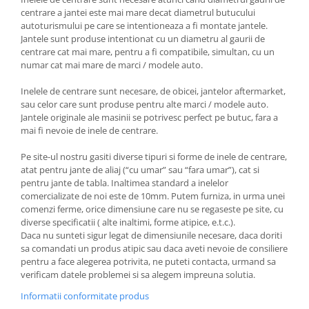
centrare a jantei este mai mare decat diametrul butucului
autoturismului pe care se intentioneaza a fi montate jantele.
Jantele sunt produse intentionat cu un diametru al gaurii de
centrare cat mai mare, pentru a fi compatibile, simultan, cu un
numar cat mai mare de marci / modele auto.
Inelele de centrare sunt necesare, de obicei, jantelor aftermarket,
sau celor care sunt produse pentru alte marci / modele auto.
Jantele originale ale masinii se potrivesc perfect pe butuc, fara a
mai fi nevoie de inele de centrare.
Pe site-ul nostru gasiti diverse tipuri si forme de inele de centrare,
atat pentru jante de aliaj (“cu umar” sau “fara umar”), cat si
pentru jante de tabla. Inaltimea standard a inelelor
comercializate de noi este de 10mm. Putem furniza, in urma unei
comenzi ferme, orice dimensiune care nu se regaseste pe site, cu
diverse specificatii ( alte inaltimi, forme atipice, e.t.c.).
Daca nu sunteti sigur legat de dimensiunile necesare, daca doriti
sa comandati un produs atipic sau daca aveti nevoie de consiliere
pentru a face alegerea potrivita, ne puteti contacta, urmand sa
verificam datele problemei si sa alegem impreuna solutia.
Informatii conformitate produs