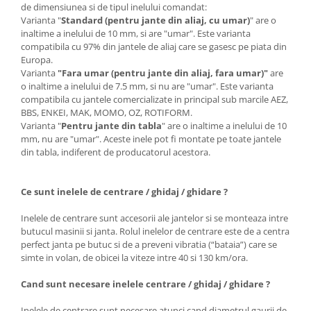
de dimensiunea si de tipul inelului comandat:
Varianta "
Standard (pentru jante din aliaj, cu umar)
" are o
inaltime a inelului de 10 mm, si are "umar". Este varianta
compatibila cu 97% din jantele de aliaj care se gasesc pe piata din
Europa.
Varianta
"Fara umar (pentru jante din aliaj, fara umar)"
are
o inaltime a inelului de 7.5 mm, si nu are "umar". Este varianta
compatibila cu jantele comercializate in principal sub marcile AEZ,
BBS, ENKEI, MAK, MOMO, OZ, ROTIFORM.
Varianta "
Pentru jante din tabla
" are o inaltime a inelului de 10
mm, nu are "umar". Aceste inele pot fi montate pe toate jantele
din tabla, indiferent de producatorul acestora.
Ce sunt inelele de centrare / ghidaj / ghidare ?
Inelele de centrare sunt accesorii ale jantelor si se monteaza intre
butucul masinii si janta. Rolul inelelor de centrare este de a centra
perfect janta pe butuc si de a preveni vibratia (“bataia”) care se
simte in volan, de obicei la viteze intre 40 si 130 km/ora.
Cand sunt necesare inelele centrare / ghidaj / ghidare ?
Inelele de centrare sunt necesare atunci cand diametrul gaurii de