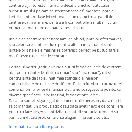
centrare a jantei este mai mare decat diametrul butucului
autoturismului pe care se intentioneaza a fi montate jantele.
Jantele sunt produse intentionat cu un diametru al gaurii de
centrare cat mai mare, pentru a fi compatibile, simultan, cu un
numar cat mai mare de marci / modele auto.
Inelele de centrare sunt necesare, de obicei, jantelor aftermarket,
sau celor care sunt produse pentru alte marci / modele auto.
Jantele originale ale masinii se potrivesc perfect pe butuc, fara a
mai fi nevoie de inele de centrare.
Pe site-ul nostru gasiti diverse tipuri si forme de inele de centrare,
atat pentru jante de aliaj (“cu umar” sau “fara umar”), cat si
pentru jante de tabla. Inaltimea standard a inelelor
comercializate de noi este de 10mm. Putem furniza, in urma unei
comenzi ferme, orice dimensiune care nu se regaseste pe site, cu
diverse specificatii ( alte inaltimi, forme atipice, e.t.c.).
Daca nu sunteti sigur legat de dimensiunile necesare, daca doriti
sa comandati un produs atipic sau daca aveti nevoie de consiliere
pentru a face alegerea potrivita, ne puteti contacta, urmand sa
verificam datele problemei si sa alegem impreuna solutia.
Informatii conformitate produs