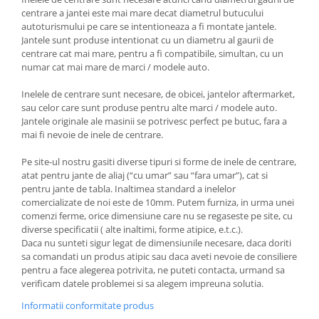
centrare a jantei este mai mare decat diametrul butucului
autoturismului pe care se intentioneaza a fi montate jantele.
Jantele sunt produse intentionat cu un diametru al gaurii de
centrare cat mai mare, pentru a fi compatibile, simultan, cu un
numar cat mai mare de marci / modele auto.
Inelele de centrare sunt necesare, de obicei, jantelor aftermarket,
sau celor care sunt produse pentru alte marci / modele auto.
Jantele originale ale masinii se potrivesc perfect pe butuc, fara a
mai fi nevoie de inele de centrare.
Pe site-ul nostru gasiti diverse tipuri si forme de inele de centrare,
atat pentru jante de aliaj (“cu umar” sau “fara umar”), cat si
pentru jante de tabla. Inaltimea standard a inelelor
comercializate de noi este de 10mm. Putem furniza, in urma unei
comenzi ferme, orice dimensiune care nu se regaseste pe site, cu
diverse specificatii ( alte inaltimi, forme atipice, e.t.c.).
Daca nu sunteti sigur legat de dimensiunile necesare, daca doriti
sa comandati un produs atipic sau daca aveti nevoie de consiliere
pentru a face alegerea potrivita, ne puteti contacta, urmand sa
verificam datele problemei si sa alegem impreuna solutia.
Informatii conformitate produs