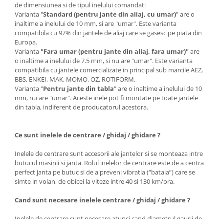
de dimensiunea si de tipul inelului comandat:
Varianta "
Standard (pentru jante din aliaj, cu umar)
" are o
inaltime a inelului de 10 mm, si are "umar". Este varianta
compatibila cu 97% din jantele de aliaj care se gasesc pe piata din
Europa.
Varianta
"Fara umar (pentru jante din aliaj, fara umar)"
are
o inaltime a inelului de 7.5 mm, si nu are "umar". Este varianta
compatibila cu jantele comercializate in principal sub marcile AEZ,
BBS, ENKEI, MAK, MOMO, OZ, ROTIFORM.
Varianta "
Pentru jante din tabla
" are o inaltime a inelului de 10
mm, nu are "umar". Aceste inele pot fi montate pe toate jantele
din tabla, indiferent de producatorul acestora.
Ce sunt inelele de centrare / ghidaj / ghidare ?
Inelele de centrare sunt accesorii ale jantelor si se monteaza intre
butucul masinii si janta. Rolul inelelor de centrare este de a centra
perfect janta pe butuc si de a preveni vibratia (“bataia”) care se
simte in volan, de obicei la viteze intre 40 si 130 km/ora.
Cand sunt necesare inelele centrare / ghidaj / ghidare ?
Inelele de centrare sunt necesare atunci cand diametrul gaurii de