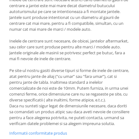
centrare a jantei este mai mare decat diametrul butucului
autoturismului pe care se intentioneaza a fi montate jantele.
Jantele sunt produse intentionat cu un diametru al gaurii de
centrare cat mai mare, pentru a fi compatibile, simultan, cu un
numar cat mai mare de marci / modele auto.
Inelele de centrare sunt necesare, de obicei, jantelor aftermarket,
sau celor care sunt produse pentru alte marci / modele auto.
Jantele originale ale masinii se potrivesc perfect pe butuc, fara a
mai fi nevoie de inele de centrare.
Pe site-ul nostru gasiti diverse tipuri si forme de inele de centrare,
atat pentru jante de aliaj (“cu umar” sau “fara umar”), cat si
pentru jante de tabla. Inaltimea standard a inelelor
comercializate de noi este de 10mm. Putem furniza, in urma unei
comenzi ferme, orice dimensiune care nu se regaseste pe site, cu
diverse specificatii ( alte inaltimi, forme atipice, e.t.c.).
Daca nu sunteti sigur legat de dimensiunile necesare, daca doriti
sa comandati un produs atipic sau daca aveti nevoie de consiliere
pentru a face alegerea potrivita, ne puteti contacta, urmand sa
verificam datele problemei si sa alegem impreuna solutia.
Informatii conformitate produs