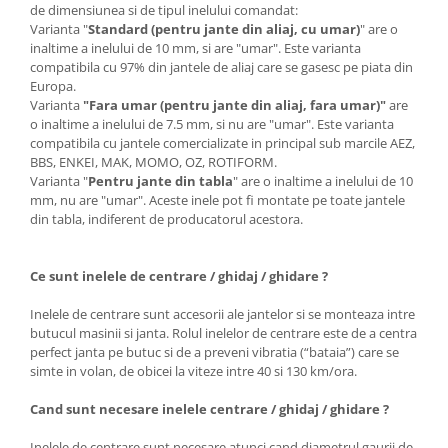
de dimensiunea si de tipul inelului comandat:
Varianta "
Standard (pentru jante din aliaj, cu umar)
" are o
inaltime a inelului de 10 mm, si are "umar". Este varianta
compatibila cu 97% din jantele de aliaj care se gasesc pe piata din
Europa.
Varianta
"Fara umar (pentru jante din aliaj, fara umar)"
are
o inaltime a inelului de 7.5 mm, si nu are "umar". Este varianta
compatibila cu jantele comercializate in principal sub marcile AEZ,
BBS, ENKEI, MAK, MOMO, OZ, ROTIFORM.
Varianta "
Pentru jante din tabla
" are o inaltime a inelului de 10
mm, nu are "umar". Aceste inele pot fi montate pe toate jantele
din tabla, indiferent de producatorul acestora.
Ce sunt inelele de centrare / ghidaj / ghidare ?
Inelele de centrare sunt accesorii ale jantelor si se monteaza intre
butucul masinii si janta. Rolul inelelor de centrare este de a centra
perfect janta pe butuc si de a preveni vibratia (“bataia”) care se
simte in volan, de obicei la viteze intre 40 si 130 km/ora.
Cand sunt necesare inelele centrare / ghidaj / ghidare ?
Inelele de centrare sunt necesare atunci cand diametrul gaurii de