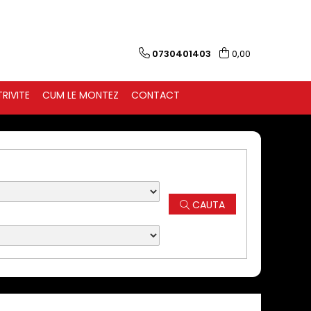
0730401403
0,00
RIVITE
CUM LE MONTEZ
CONTACT
CAUTA