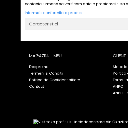
contacta, urmand sa verificam datele problemei si sa 
Informatii conformitate produs
Caracteristici
MAGAZINUL MEU
CLIENTI
Despre noi
Metode 
Termeni si Conditii
Politica
Politica de Confidentialitate
Formula
Contact
ANPC
ANPC - 