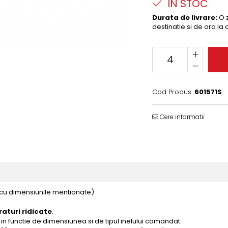
IN STOC
Durata de livrare:
O z
destinatie si de ora la
Cod Produs:
601571S
Cere informatii
 cu dimensiunile mentionate).
aturi ridicate
.
in functie de dimensiunea si de tipul inelului comandat: