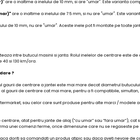
r)
" are o inaltime a inelului de 10 mm, si are "umar". Este varianta co
mar)"
are o inaltime a inelului de 7.5 mm, si nu are "umar". Este varia
elului de 10 mm, nu are "umar". Aceste inele pot fi montate pe toate ja
teaza intre butucul masinii si janta. Rolul inelelor de centrare este de
re 40 si 130 km/ora.
idare ?
 gaurii de centrare a jantei este mai mare decat diametrul butucului
u al gaurii de centrare cat mai mare, pentru a fi compatibile, simult
ftermarket, sau celor care sunt produse pentru alte marci / modele au
de centrare, atat pentru jante de aliaj (“cu umar” sau “fara umar”), cat 
rma unei comenzi ferme, orice dimensiune care nu se regaseste pe site,
aca doriti sa comandati un produs atipic sau daca aveti nevoie de con