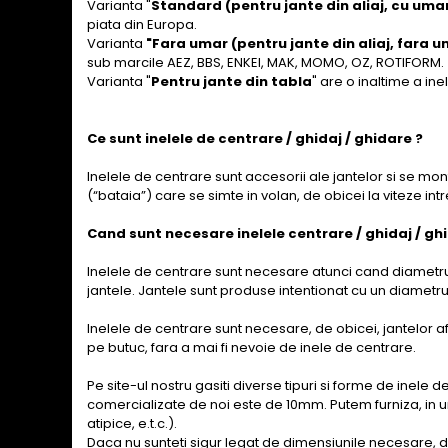
Varianta "
Standard (pentru jante din aliaj, cu uma
piata din Europa.
Varianta
"Fara umar (pentru jante din aliaj, fara u
sub marcile AEZ, BBS, ENKEI, MAK, MOMO, OZ, ROTIFORM.
Varianta "
Pentru jante din tabla
" are o inaltime a in
Ce sunt inelele de centrare / ghidaj / ghidare ?
Inelele de centrare sunt accesorii ale jantelor si se mon
(“bataia”) care se simte in volan, de obicei la viteze int
Cand sunt necesare inelele centrare / ghidaj / gh
Inelele de centrare sunt necesare atunci cand diametrul
jantele. Jantele sunt produse intentionat cu un diametr
Inelele de centrare sunt necesare, de obicei, jantelor a
pe butuc, fara a mai fi nevoie de inele de centrare.
Pe site-ul nostru gasiti diverse tipuri si forme de inele 
comercializate de noi este de 10mm. Putem furniza, in u
atipice, e.t.c.).
Daca nu sunteti sigur legat de dimensiunile necesare, d