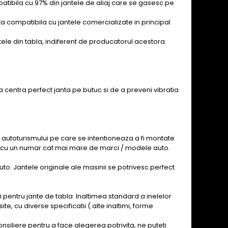
mpatibila cu 97% din jantele de aliaj care se gasesc pe
nta compatibila cu jantele comercializate in principal
ntele din tabla, indiferent de producatorul acestora.
 a centra perfect janta pe butuc si de a preveni vibratia
 autoturismului pe care se intentioneaza a fi montate
an, cu un numar cat mai mare de marci / modele auto.
to. Jantele originale ale masinii se potrivesc perfect
si pentru jante de tabla. Inaltimea standard a inelelor
 cu diverse specificatii ( alte inaltimi, forme
siliere pentru a face alegerea potrivita, ne puteti