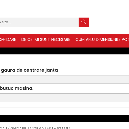
 GHIDARE
DE CE IMI SUNT NECESARE
CUM AFLU DIMENSIUNILE POT
 gaura de centrare janta
 butuc masina.
IDAJ / GHIDARE JANTE 60.1 MM - 57.1 MM