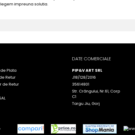
alegem impreuna solutia.
DATE COMERCIALE
de Plata
PIP&V ART SRL
 de Retur
J18/128/2016
r de Retur
35614801
Str. Crângului, Nr.61, Corp
C1
SAL
Targu Jiu, Gorj