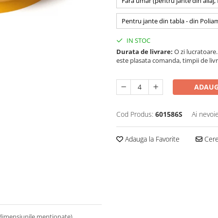
Fara umar (pentru jante din aliaj,
Pentru jante din tabla - din Polia
IN STOC
Durata de livrare:
O zi lucratoare. 
este plasata comanda, timpii de livr
ADAUG
Cod Produs:
601586S
Ai nevoi
Adauga la Favorite
Cere 
 dimensiunile mentionate).