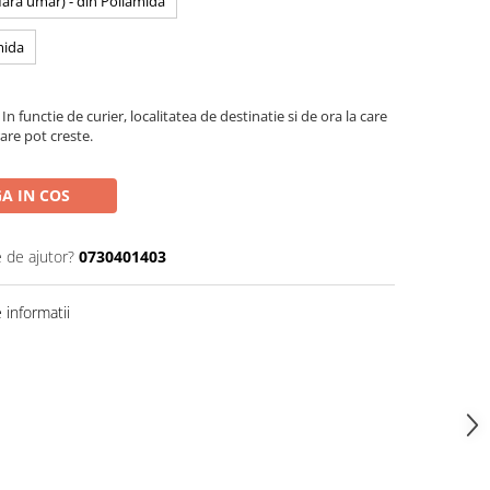
 fara umar) - din Poliamida
mida
In functie de curier, localitatea de destinatie si de ora la care
are pot creste.
A IN COS
e de ajutor?
0730401403
informatii