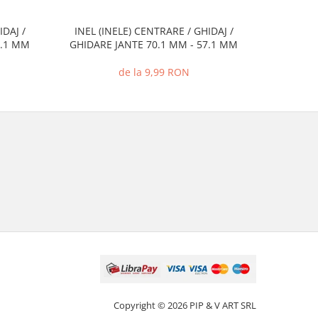
IDAJ /
INEL (INELE) CENTRARE / GHIDAJ /
INEL (I
7.1 MM
GHIDARE JANTE 70.1 MM - 57.1 MM
GHIDARE
de la 9,99 RON
Copyright © 2026 PIP & V ART SRL