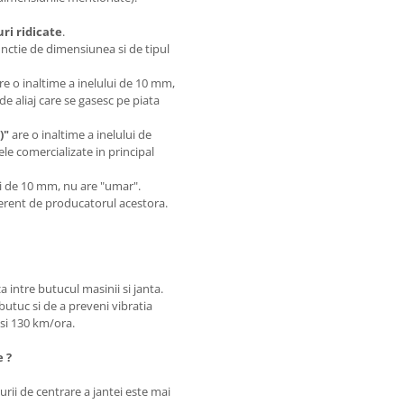
i ridicate
.
unctie de dimensiunea si de tipul
are o inaltime a inelului de 10 mm,
de aliaj care se gasesc pe piata
)"
are o inaltime a inelului de
le comercializate in principal
.
lui de 10 mm, nu are "umar".
iferent de producatorul acestora.
a intre butucul masinii si janta.
butuc si de a preveni vibratia
0 si 130 km/ora.
e ?
rii de centrare a jantei este mai