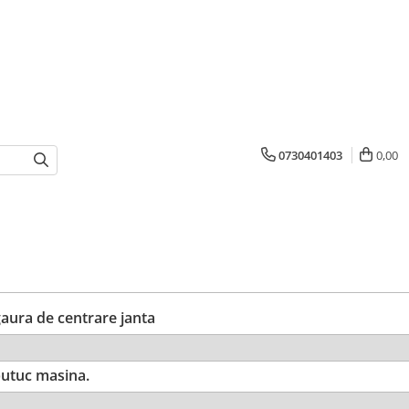
0730401403
0,00
ura de centrare janta
utuc masina.