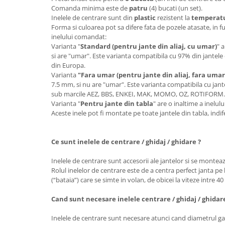
Comanda minima este de
patru
(4) bucati (un set).
Inelele de centrare sunt din
plastic
rezistent la
temperatur
Forma si culoarea pot sa difere fata de pozele atasate, in f
inelului comandat:
Varianta "
Standard (pentru jante din aliaj, cu umar)
" 
si are "umar". Este varianta compatibila cu 97% din jantele 
din Europa.
Varianta
"Fara umar (pentru jante din aliaj, fara umar
7.5 mm, si nu are "umar". Este varianta compatibila cu jante
sub marcile AEZ, BBS, ENKEI, MAK, MOMO, OZ, ROTIFORM
Varianta "
Pentru jante din tabla
" are o inaltime a inelu
Aceste inele pot fi montate pe toate jantele din tabla, ind
Ce sunt inelele de centrare / ghidaj / ghidare ?
Inelele de centrare sunt accesorii ale jantelor si se monteaz
Rolul inelelor de centrare este de a centra perfect janta pe 
(“bataia”) care se simte in volan, de obicei la viteze intre 4
Cand sunt necesare inelele centrare / ghidaj / ghidar
Inelele de centrare sunt necesare atunci cand diametrul gau