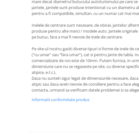
mare decat diametrul butucului autoturismului pe care se 
jantele. Jantele sunt produse intentionat cu un diametru al
pentru a fi compatibile, simultan, cu un numar cat mai ma
Inelele de centrare sunt necesare, de obicei, jantelor after
produse pentru alte marci / modele auto. Jantele originale 
pe butuc, fara a mai fi nevoie de inele de centrare.
Pe site-ul nostru gasiti diverse tipuri si forme de inele de c
(“cu umar” sau “fara umar”), cat si pentru jante de tabla. I
comercializate de noi este de 10mm. Putem furniza, in urm
dimensiune care nu se regaseste pe site, cu diverse specifica
atipice, e.t.c.).
Daca nu sunteti sigur legat de dimensiunile necesare, dac
atipic sau daca aveti nevoie de consiliere pentru a face aleg
contacta, urmand sa verificam datele problemei si sa aleg
Informatii conformitate produs