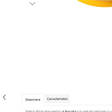
Caracteristici
Descriere
Pretul afisat este pentru
o bucata
(un inel de centrare cu