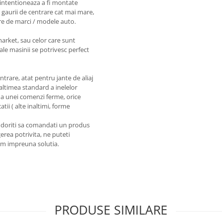
intentioneaza a fi montate
 gaurii de centrare cat mai mare,
re de marci / modele auto.
market, sau celor care sunt
ale masinii se potrivesc perfect
entrare, atat pentru jante de aliaj
naltimea standard a inelelor
a unei comenzi ferme, orice
tii ( alte inaltimi, forme
a doriti sa comandati un produs
erea potrivita, ne puteti
em impreuna solutia.
PRODUSE SIMILARE