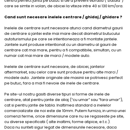
centra perfect janta pe butuc si de a preveni vibratia (“bataia”)
care se simte in volan, de obicei la viteze intre 40 si 130 km/ora.
Cand sunt necesare inelele centrare / ghidaj / ghidare ?
Inelele de centrare sunt necesare atunci cand diametrul gaurii
de centrare a jantei este mai mare decat diametrul butucului
autoturismului pe care se intentioneaza a fi montate jantele.
Jantele sunt produse intentionat cu un diametru al gaurii de
centrare cat mai mare, pentru a fi compatibile, simultan, cu un
numar cat mai mare de marci / modele auto.
Inelele de centrare sunt necesare, de obicei, jantelor
aftermarket, sau celor care sunt produse pentru alte marci /
modele auto. Jantele originale ale masinii se potrivesc perfect
pe butuc, fara a mai fi nevoie de inele de centrare.
Pe site-ul nostru gasiti diverse tipuri si forme de inele de
centrare, atat pentru jante de aliaj (“cu umar” sau “fara umar”),
cat si pentru jante de tabla. Inaltimea standard a inelelor
comercializate de noi este de 10mm. Putem furniza, in urma unei
comenzi ferme, orice dimensiune care nu se regaseste pe site,
cu diverse specificatii ( alte inaltimi, forme atipice, e.t.c.).
Daca nu sunteti sigur legat de dimensiunile necesare, daca