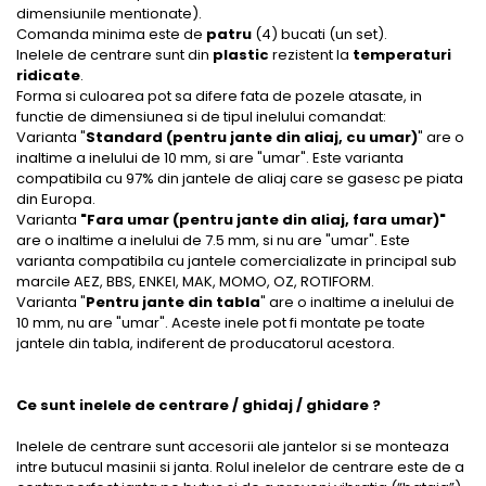
dimensiunile mentionate).
Comanda minima este de
patru
(4) bucati (un set).
Inelele de centrare sunt din
plastic
rezistent la
temperaturi
ridicate
.
Forma si culoarea pot sa difere fata de pozele atasate, in
functie de dimensiunea si de tipul inelului comandat:
Varianta "
Standard (pentru jante din aliaj, cu umar)
" are o
inaltime a inelului de 10 mm, si are "umar". Este varianta
compatibila cu 97% din jantele de aliaj care se gasesc pe piata
din Europa.
Varianta
"Fara umar (pentru jante din aliaj, fara umar)"
are o inaltime a inelului de 7.5 mm, si nu are "umar". Este
varianta compatibila cu jantele comercializate in principal sub
marcile AEZ, BBS, ENKEI, MAK, MOMO, OZ, ROTIFORM.
Varianta "
Pentru jante din tabla
" are o inaltime a inelului de
10 mm, nu are "umar". Aceste inele pot fi montate pe toate
jantele din tabla, indiferent de producatorul acestora.
Ce sunt inelele de centrare / ghidaj / ghidare ?
Inelele de centrare sunt accesorii ale jantelor si se monteaza
intre butucul masinii si janta. Rolul inelelor de centrare este de a