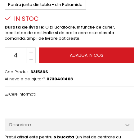
Pentru jante din tabla - din Poliamida
IN STOC
Durata de livrare:
O zi lucratoare. In functie de curier,
localitatea de destinatie si de ora la care este plasata
comanda, timpii de livrare pot creste.
ADAUGA IN COS
Cod Produs:
631586S
Ai nevoie de ajutor?
0730401403
Cere informatii
Descriere
Pretul afisat este pentru
o bucata
(un inel de centrare cu