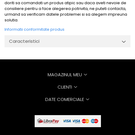
doriti sa comandati un produs atipic sau daca aveti nevoie de
consiliere pentru a face alegerea potrivita, ne puteti contacta,
urmand sa verificam datele problemei si sa alegem impreuna
solutia.
Informatii conformitate produs
Caracteristici
MAGAZINUL MEU
CLIENTI
DATE COMERCIALE