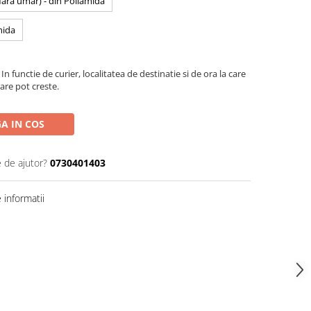
 fara umar) - din Poliamida
mida
In functie de curier, localitatea de destinatie si de ora la care
are pot creste.
A IN COS
e de ajutor?
0730401403
informatii