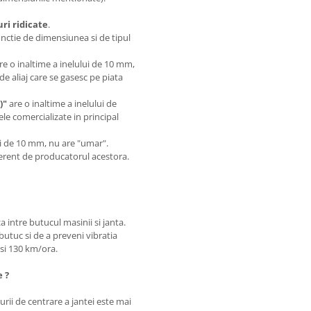
i ridicate
.
unctie de dimensiunea si de tipul
are o inaltime a inelului de 10 mm,
de aliaj care se gasesc pe piata
)"
are o inaltime a inelului de
le comercializate in principal
.
lui de 10 mm, nu are "umar".
iferent de producatorul acestora.
a intre butucul masinii si janta.
butuc si de a preveni vibratia
0 si 130 km/ora.
e ?
rii de centrare a jantei este mai