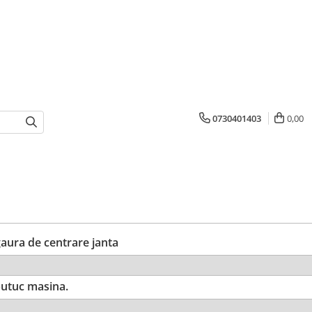
0730401403
0,00
ura de centrare janta
utuc masina.