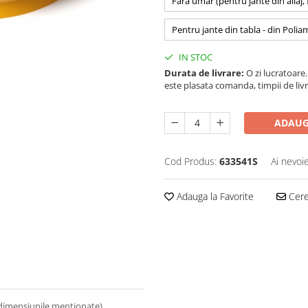
Fara umar (pentru jante din aliaj,
Pentru jante din tabla - din Polia
IN STOC
Durata de livrare:
O zi lucratoare. 
este plasata comanda, timpii de livr
ADAUG
Cod Produs:
633541S
Ai nevoi
Adauga la Favorite
Cere 
 dimensiunile mentionate).