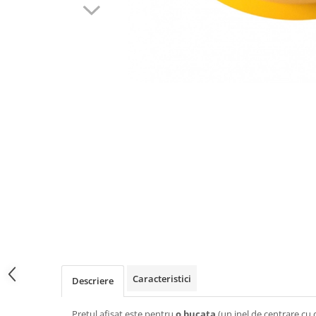
Caracteristici
Descriere
Pretul afisat este pentru
o bucata
(un inel de centrare cu