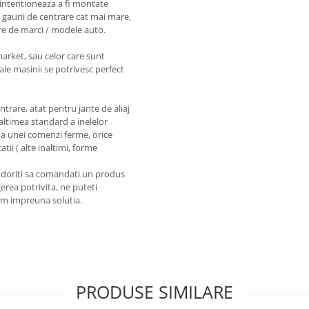
intentioneaza a fi montate
 gaurii de centrare cat mai mare,
re de marci / modele auto.
market, sau celor care sunt
ale masinii se potrivesc perfect
entrare, atat pentru jante de aliaj
naltimea standard a inelelor
a unei comenzi ferme, orice
tii ( alte inaltimi, forme
a doriti sa comandati un produs
erea potrivita, ne puteti
em impreuna solutia.
PRODUSE SIMILARE