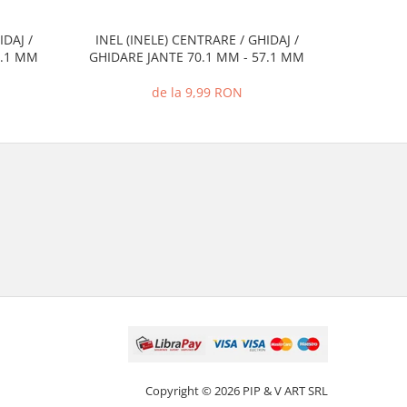
IDAJ /
INEL (INELE) CENTRARE / GHIDAJ /
INEL (I
7.1 MM
GHIDARE JANTE 70.1 MM - 57.1 MM
GHIDARE
de la 9,99 RON
Copyright © 2026 PIP & V ART SRL