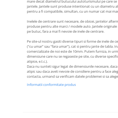
mare decat diametrul butucului autoturismului pe care se 
jantele. Jantele sunt produse intentionat cu un diametru al
pentru a fi compatibile, simultan, cu un numar cat mai ma
Inelele de centrare sunt necesare, de obicei, jantelor after
produse pentru alte marci / modele auto. Jantele originale 
pe butuc, fara a mai fi nevoie de inele de centrare.
Pe site-ul nostru gasiti diverse tipuri si forme de inele de c
(“cu umar” sau “fara umar”), cat si pentru jante de tabla. I
comercializate de noi este de 10mm. Putem furniza, in urm
dimensiune care nu se regaseste pe site, cu diverse specifica
atipice, e.t.c.).
Daca nu sunteti sigur legat de dimensiunile necesare, dac
atipic sau daca aveti nevoie de consiliere pentru a face aleg
contacta, urmand sa verificam datele problemei si sa aleg
Informatii conformitate produs