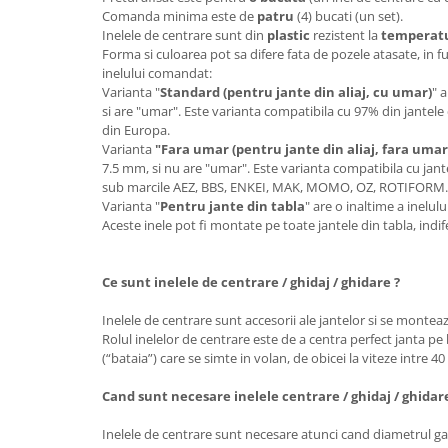
Comanda minima este de
patru
(4) bucati (un set).
Inelele de centrare sunt din
plastic
rezistent la
temperatur
Forma si culoarea pot sa difere fata de pozele atasate, in f
inelului comandat:
Varianta "
Standard (pentru jante din aliaj, cu umar)
" 
si are "umar". Este varianta compatibila cu 97% din jantele 
din Europa.
Varianta
"Fara umar (pentru jante din aliaj, fara umar
7.5 mm, si nu are "umar". Este varianta compatibila cu jante
sub marcile AEZ, BBS, ENKEI, MAK, MOMO, OZ, ROTIFORM
Varianta "
Pentru jante din tabla
" are o inaltime a inelu
Aceste inele pot fi montate pe toate jantele din tabla, ind
Ce sunt inelele de centrare / ghidaj / ghidare ?
Inelele de centrare sunt accesorii ale jantelor si se monteaz
Rolul inelelor de centrare este de a centra perfect janta pe 
(“bataia”) care se simte in volan, de obicei la viteze intre 4
Cand sunt necesare inelele centrare / ghidaj / ghidar
Inelele de centrare sunt necesare atunci cand diametrul gau