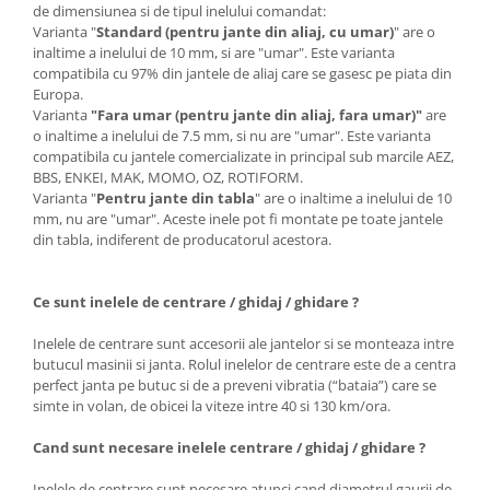
de dimensiunea si de tipul inelului comandat:
Varianta "
Standard (pentru jante din aliaj, cu umar)
" are o
inaltime a inelului de 10 mm, si are "umar". Este varianta
compatibila cu 97% din jantele de aliaj care se gasesc pe piata din
Europa.
Varianta
"Fara umar (pentru jante din aliaj, fara umar)"
are
o inaltime a inelului de 7.5 mm, si nu are "umar". Este varianta
compatibila cu jantele comercializate in principal sub marcile AEZ,
BBS, ENKEI, MAK, MOMO, OZ, ROTIFORM.
Varianta "
Pentru jante din tabla
" are o inaltime a inelului de 10
mm, nu are "umar". Aceste inele pot fi montate pe toate jantele
din tabla, indiferent de producatorul acestora.
Ce sunt inelele de centrare / ghidaj / ghidare ?
Inelele de centrare sunt accesorii ale jantelor si se monteaza intre
butucul masinii si janta. Rolul inelelor de centrare este de a centra
perfect janta pe butuc si de a preveni vibratia (“bataia”) care se
simte in volan, de obicei la viteze intre 40 si 130 km/ora.
Cand sunt necesare inelele centrare / ghidaj / ghidare ?
Inelele de centrare sunt necesare atunci cand diametrul gaurii de