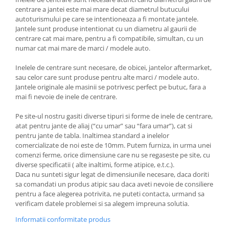
centrare a jantei este mai mare decat diametrul butucului
autoturismului pe care se intentioneaza a fi montate jantele.
Jantele sunt produse intentionat cu un diametru al gaurii de
centrare cat mai mare, pentru a fi compatibile, simultan, cu un
numar cat mai mare de marci / modele auto.
Inelele de centrare sunt necesare, de obicei, jantelor aftermarket,
sau celor care sunt produse pentru alte marci / modele auto.
Jantele originale ale masinii se potrivesc perfect pe butuc, fara a
mai fi nevoie de inele de centrare.
Pe site-ul nostru gasiti diverse tipuri si forme de inele de centrare,
atat pentru jante de aliaj (“cu umar” sau “fara umar”), cat si
pentru jante de tabla. Inaltimea standard a inelelor
comercializate de noi este de 10mm. Putem furniza, in urma unei
comenzi ferme, orice dimensiune care nu se regaseste pe site, cu
diverse specificatii ( alte inaltimi, forme atipice, e.t.c.).
Daca nu sunteti sigur legat de dimensiunile necesare, daca doriti
sa comandati un produs atipic sau daca aveti nevoie de consiliere
pentru a face alegerea potrivita, ne puteti contacta, urmand sa
verificam datele problemei si sa alegem impreuna solutia.
Informatii conformitate produs