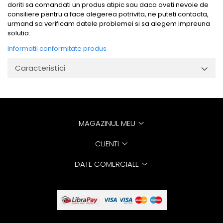
doriti sa comandati un produs atipic sau daca aveti nevoie de
consiliere pentru a face alegerea potrivita, ne puteti contacta,
urmand sa verificam datele problemei si sa alegem impreuna
solutia.
Informatii conformitate produs
Caracteristici
MAGAZINUL MEU
CLIENTI
DATE COMERCIALE