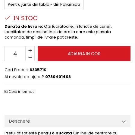
Pentru jante din tabla - din Poliamida
IN STOC
Durata de livrare:
O zi lucratoare. In functie de curier,
localitatea de destinatie si de ora la care este plasata
comanda, timpii de livrare pot creste.
ADAUGA IN COS
Cod Produs:
633571S
Ai nevoie de ajutor?
0730401403
Cere informatii
Descriere
Pretul afisat este pentru
o bucata
(un inel de centrare cu