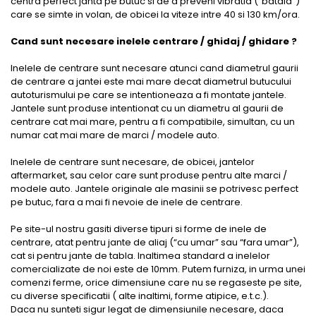
centra perfect janta pe butuc si de a preveni vibratia (“bataia”)
care se simte in volan, de obicei la viteze intre 40 si 130 km/ora.
Cand sunt necesare inelele centrare / ghidaj / ghidare ?
Inelele de centrare sunt necesare atunci cand diametrul gaurii
de centrare a jantei este mai mare decat diametrul butucului
autoturismului pe care se intentioneaza a fi montate jantele.
Jantele sunt produse intentionat cu un diametru al gaurii de
centrare cat mai mare, pentru a fi compatibile, simultan, cu un
numar cat mai mare de marci / modele auto.
Inelele de centrare sunt necesare, de obicei, jantelor
aftermarket, sau celor care sunt produse pentru alte marci /
modele auto. Jantele originale ale masinii se potrivesc perfect
pe butuc, fara a mai fi nevoie de inele de centrare.
Pe site-ul nostru gasiti diverse tipuri si forme de inele de
centrare, atat pentru jante de aliaj (“cu umar” sau “fara umar”),
cat si pentru jante de tabla. Inaltimea standard a inelelor
comercializate de noi este de 10mm. Putem furniza, in urma unei
comenzi ferme, orice dimensiune care nu se regaseste pe site,
cu diverse specificatii ( alte inaltimi, forme atipice, e.t.c.).
Daca nu sunteti sigur legat de dimensiunile necesare, daca