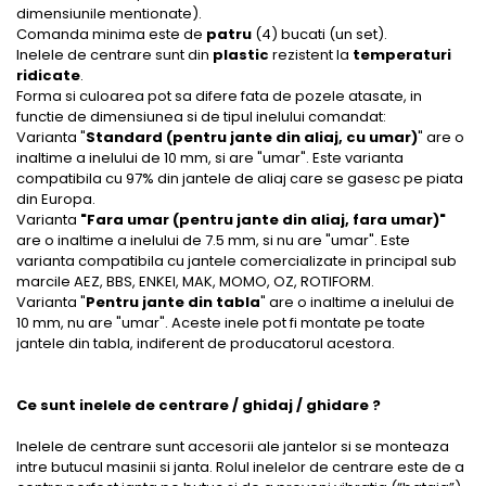
dimensiunile mentionate).
Comanda minima este de
patru
(4) bucati (un set).
Inelele de centrare sunt din
plastic
rezistent la
temperaturi
ridicate
.
Forma si culoarea pot sa difere fata de pozele atasate, in
functie de dimensiunea si de tipul inelului comandat:
Varianta "
Standard (pentru jante din aliaj, cu umar)
" are o
inaltime a inelului de 10 mm, si are "umar". Este varianta
compatibila cu 97% din jantele de aliaj care se gasesc pe piata
din Europa.
Varianta
"Fara umar (pentru jante din aliaj, fara umar)"
are o inaltime a inelului de 7.5 mm, si nu are "umar". Este
varianta compatibila cu jantele comercializate in principal sub
marcile AEZ, BBS, ENKEI, MAK, MOMO, OZ, ROTIFORM.
Varianta "
Pentru jante din tabla
" are o inaltime a inelului de
10 mm, nu are "umar". Aceste inele pot fi montate pe toate
jantele din tabla, indiferent de producatorul acestora.
Ce sunt inelele de centrare / ghidaj / ghidare ?
Inelele de centrare sunt accesorii ale jantelor si se monteaza
intre butucul masinii si janta. Rolul inelelor de centrare este de a