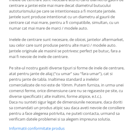
centrare a jantei este mai mare decat diametrul butucului
autoturismului pe care se intentioneaza a fi montate jantele.
Jantele sunt produse intentionat cu un diametru al gaurii de
centrare cat mai mare, pentru a fi compatibile, simultan, cu un
numar cat mai mare de marci / modele auto.
Inelele de centrare sunt necesare, de obicei, jantelor aftermarket,
sau celor care sunt produse pentru alte marci / modele auto.
Jantele originale ale masinii se potrivesc perfect pe butuc, fara a
mai fi nevoie de inele de centrare.
Pe site-ul nostru gasiti diverse tipuri si forme de inele de centrare,
atat pentru jante de aliaj (“cu umar” sau “fara umar”), cat si
pentru jante de tabla. Inaltimea standard a inelelor
comercializate de noi este de 10mm. Putem furniza, in urma unei
comenzi ferme, orice dimensiune care nu se regaseste pe site, cu
diverse specificatii ( alte inaltimi, forme atipice, e.t.c.).
Daca nu sunteti sigur legat de dimensiunile necesare, daca doriti
sa comandati un produs atipic sau daca aveti nevoie de consiliere
pentru a face alegerea potrivita, ne puteti contacta, urmand sa
verificam datele problemei si sa alegem impreuna solutia.
Informatii conformitate produs