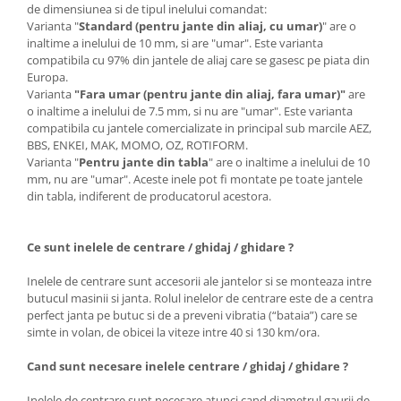
de dimensiunea si de tipul inelului comandat:
Varianta "
Standard (pentru jante din aliaj, cu umar)
" are o
inaltime a inelului de 10 mm, si are "umar". Este varianta
compatibila cu 97% din jantele de aliaj care se gasesc pe piata din
Europa.
Varianta
"Fara umar (pentru jante din aliaj, fara umar)"
are
o inaltime a inelului de 7.5 mm, si nu are "umar". Este varianta
compatibila cu jantele comercializate in principal sub marcile AEZ,
BBS, ENKEI, MAK, MOMO, OZ, ROTIFORM.
Varianta "
Pentru jante din tabla
" are o inaltime a inelului de 10
mm, nu are "umar". Aceste inele pot fi montate pe toate jantele
din tabla, indiferent de producatorul acestora.
Ce sunt inelele de centrare / ghidaj / ghidare ?
Inelele de centrare sunt accesorii ale jantelor si se monteaza intre
butucul masinii si janta. Rolul inelelor de centrare este de a centra
perfect janta pe butuc si de a preveni vibratia (“bataia”) care se
simte in volan, de obicei la viteze intre 40 si 130 km/ora.
Cand sunt necesare inelele centrare / ghidaj / ghidare ?
Inelele de centrare sunt necesare atunci cand diametrul gaurii de