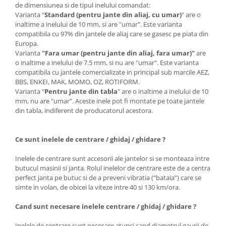
de dimensiunea si de tipul inelului comandat:
Varianta "
Standard (pentru jante din aliaj, cu umar)
" are o
inaltime a inelului de 10 mm, si are "umar". Este varianta
compatibila cu 97% din jantele de aliaj care se gasesc pe piata din
Europa.
Varianta
"Fara umar (pentru jante din aliaj, fara umar)"
are
o inaltime a inelului de 7.5 mm, si nu are "umar". Este varianta
compatibila cu jantele comercializate in principal sub marcile AEZ,
BBS, ENKEI, MAK, MOMO, OZ, ROTIFORM.
Varianta "
Pentru jante din tabla
" are o inaltime a inelului de 10
mm, nu are "umar". Aceste inele pot fi montate pe toate jantele
din tabla, indiferent de producatorul acestora.
Ce sunt inelele de centrare / ghidaj / ghidare ?
Inelele de centrare sunt accesorii ale jantelor si se monteaza intre
butucul masinii si janta. Rolul inelelor de centrare este de a centra
perfect janta pe butuc si de a preveni vibratia (“bataia”) care se
simte in volan, de obicei la viteze intre 40 si 130 km/ora.
Cand sunt necesare inelele centrare / ghidaj / ghidare ?
Inelele de centrare sunt necesare atunci cand diametrul gaurii de