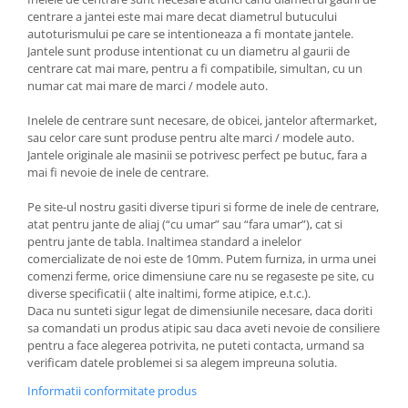
centrare a jantei este mai mare decat diametrul butucului
autoturismului pe care se intentioneaza a fi montate jantele.
Jantele sunt produse intentionat cu un diametru al gaurii de
centrare cat mai mare, pentru a fi compatibile, simultan, cu un
numar cat mai mare de marci / modele auto.
Inelele de centrare sunt necesare, de obicei, jantelor aftermarket,
sau celor care sunt produse pentru alte marci / modele auto.
Jantele originale ale masinii se potrivesc perfect pe butuc, fara a
mai fi nevoie de inele de centrare.
Pe site-ul nostru gasiti diverse tipuri si forme de inele de centrare,
atat pentru jante de aliaj (“cu umar” sau “fara umar”), cat si
pentru jante de tabla. Inaltimea standard a inelelor
comercializate de noi este de 10mm. Putem furniza, in urma unei
comenzi ferme, orice dimensiune care nu se regaseste pe site, cu
diverse specificatii ( alte inaltimi, forme atipice, e.t.c.).
Daca nu sunteti sigur legat de dimensiunile necesare, daca doriti
sa comandati un produs atipic sau daca aveti nevoie de consiliere
pentru a face alegerea potrivita, ne puteti contacta, urmand sa
verificam datele problemei si sa alegem impreuna solutia.
Informatii conformitate produs