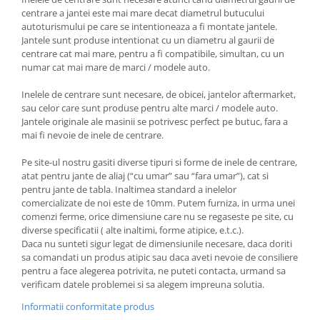
centrare a jantei este mai mare decat diametrul butucului
autoturismului pe care se intentioneaza a fi montate jantele.
Jantele sunt produse intentionat cu un diametru al gaurii de
centrare cat mai mare, pentru a fi compatibile, simultan, cu un
numar cat mai mare de marci / modele auto.
Inelele de centrare sunt necesare, de obicei, jantelor aftermarket,
sau celor care sunt produse pentru alte marci / modele auto.
Jantele originale ale masinii se potrivesc perfect pe butuc, fara a
mai fi nevoie de inele de centrare.
Pe site-ul nostru gasiti diverse tipuri si forme de inele de centrare,
atat pentru jante de aliaj (“cu umar” sau “fara umar”), cat si
pentru jante de tabla. Inaltimea standard a inelelor
comercializate de noi este de 10mm. Putem furniza, in urma unei
comenzi ferme, orice dimensiune care nu se regaseste pe site, cu
diverse specificatii ( alte inaltimi, forme atipice, e.t.c.).
Daca nu sunteti sigur legat de dimensiunile necesare, daca doriti
sa comandati un produs atipic sau daca aveti nevoie de consiliere
pentru a face alegerea potrivita, ne puteti contacta, urmand sa
verificam datele problemei si sa alegem impreuna solutia.
Informatii conformitate produs