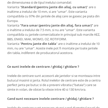
de dimensiunea si de tipul inelului comandat:
Varianta "
Standard (pentru jante din aliaj, cu umar)
" are o
inaltime a inelului de 10 mm, si are "umar". Este varianta
compatibila cu 97% din jantele de aliaj care se gasesc pe piata din
Europa.
Varianta
"Fara umar (pentru jante din aliaj, fara umar)"
are
o inaltime a inelului de 7.5 mm, si nu are "umar". Este varianta
compatibila cu jantele comercializate in principal sub marcile AEZ,
BBS, ENKEI, MAK, MOMO, OZ, ROTIFORM.
Varianta "
Pentru jante din tabla
" are o inaltime a inelului de 10
mm, nu are "umar". Aceste inele pot fi montate pe toate jantele
din tabla, indiferent de producatorul acestora.
Ce sunt inelele de centrare / ghidaj / ghidare ?
Inelele de centrare sunt accesorii ale jantelor si se monteaza intre
butucul masinii si janta. Rolul inelelor de centrare este de a centra
perfect janta pe butuc si de a preveni vibratia (“bataia”) care se
simte in volan, de obicei la viteze intre 40 si 130 km/ora.
Cand sunt necesare inelele centrare / ghidaj / ghidare ?
Inelele de centrare sunt necesare atunci cand diametrul gaurii de