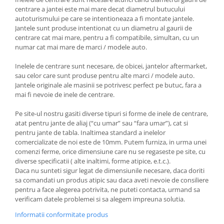
centrare a jantei este mai mare decat diametrul butucului
autoturismului pe care se intentioneaza a fi montate jantele.
Jantele sunt produse intentionat cu un diametru al gaurii de
centrare cat mai mare, pentru a fi compatibile, simultan, cu un
numar cat mai mare de marci / modele auto.
Inelele de centrare sunt necesare, de obicei, jantelor aftermarket,
sau celor care sunt produse pentru alte marci / modele auto.
Jantele originale ale masinii se potrivesc perfect pe butuc, fara a
mai fi nevoie de inele de centrare.
Pe site-ul nostru gasiti diverse tipuri si forme de inele de centrare,
atat pentru jante de aliaj (“cu umar” sau “fara umar”), cat si
pentru jante de tabla. Inaltimea standard a inelelor
comercializate de noi este de 10mm. Putem furniza, in urma unei
comenzi ferme, orice dimensiune care nu se regaseste pe site, cu
diverse specificatii ( alte inaltimi, forme atipice, e.t.c.).
Daca nu sunteti sigur legat de dimensiunile necesare, daca doriti
sa comandati un produs atipic sau daca aveti nevoie de consiliere
pentru a face alegerea potrivita, ne puteti contacta, urmand sa
verificam datele problemei si sa alegem impreuna solutia.
Informatii conformitate produs