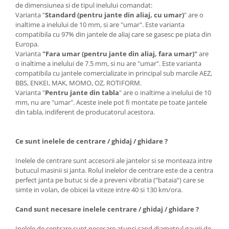
de dimensiunea si de tipul inelului comandat:
Varianta "
Standard (pentru jante din aliaj, cu umar)
" are o
inaltime a inelului de 10 mm, si are "umar". Este varianta
compatibila cu 97% din jantele de aliaj care se gasesc pe piata din
Europa.
Varianta
"Fara umar (pentru jante din aliaj, fara umar)"
are
o inaltime a inelului de 7.5 mm, si nu are "umar". Este varianta
compatibila cu jantele comercializate in principal sub marcile AEZ,
BBS, ENKEI, MAK, MOMO, OZ, ROTIFORM.
Varianta "
Pentru jante din tabla
" are o inaltime a inelului de 10
mm, nu are "umar". Aceste inele pot fi montate pe toate jantele
din tabla, indiferent de producatorul acestora.
Ce sunt inelele de centrare / ghidaj / ghidare ?
Inelele de centrare sunt accesorii ale jantelor si se monteaza intre
butucul masinii si janta. Rolul inelelor de centrare este de a centra
perfect janta pe butuc si de a preveni vibratia (“bataia”) care se
simte in volan, de obicei la viteze intre 40 si 130 km/ora.
Cand sunt necesare inelele centrare / ghidaj / ghidare ?
Inelele de centrare sunt necesare atunci cand diametrul gaurii de