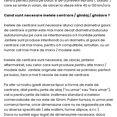
centra perfect janta pe butuc si de a preveni vibratia (“bataia”)
care se simte in volan, de obicei la viteze intre 40 si 130 km/ora.
Cand sunt necesare inelele centrare / ghidaj / ghidare ?
Inelele de centrare sunt necesare atunci cand diametrul gaurii
de centrare a jantei este mai mare decat diametrul butucului
autoturismului pe care se intentioneaza a fi montate jantele.
Jantele sunt produse intentionat cu un diametru al gaurii de
centrare cat mai mare, pentru a fi compatibile, simultan, cu un
numar cat mai mare de marci / modele auto.
Inelele de centrare sunt necesare, de obicei, jantelor
aftermarket, sau celor care sunt produse pentru alte marci /
modele auto. Jantele originale ale masinii se potrivesc perfect
pe butuc, fara a mai fi nevoie de inele de centrare.
Pe site-ul nostru gasiti diverse tipuri si forme de inele de
centrare, atat pentru jante de aliaj (“cu umar” sau “fara umar”),
cat si pentru jante de tabla. Inaltimea standard a inelelor
comercializate de noi este de 10mm. Putem furniza, in urma unei
comenzi ferme, orice dimensiune care nu se regaseste pe site,
cu diverse specificatii ( alte inaltimi, forme atipice, e.t.c.).
Daca nu sunteti sigur legat de dimensiunile necesare, daca