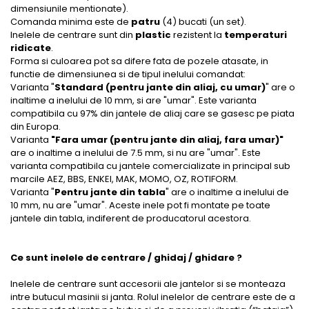
dimensiunile mentionate).
Comanda minima este de
patru
(4) bucati (un set).
Inelele de centrare sunt din
plastic
rezistent la
temperaturi
ridicate
.
Forma si culoarea pot sa difere fata de pozele atasate, in
functie de dimensiunea si de tipul inelului comandat:
Varianta "
Standard (pentru jante din aliaj, cu umar)
" are o
inaltime a inelului de 10 mm, si are "umar". Este varianta
compatibila cu 97% din jantele de aliaj care se gasesc pe piata
din Europa.
Varianta
"Fara umar (pentru jante din aliaj, fara umar)"
are o inaltime a inelului de 7.5 mm, si nu are "umar". Este
varianta compatibila cu jantele comercializate in principal sub
marcile AEZ, BBS, ENKEI, MAK, MOMO, OZ, ROTIFORM.
Varianta "
Pentru jante din tabla
" are o inaltime a inelului de
10 mm, nu are "umar". Aceste inele pot fi montate pe toate
jantele din tabla, indiferent de producatorul acestora.
Ce sunt inelele de centrare / ghidaj / ghidare ?
Inelele de centrare sunt accesorii ale jantelor si se monteaza
intre butucul masinii si janta. Rolul inelelor de centrare este de a