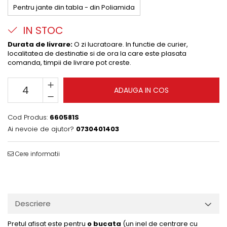
Pentru jante din tabla - din Poliamida
IN STOC
Durata de livrare:
O zi lucratoare. In functie de curier,
localitatea de destinatie si de ora la care este plasata
comanda, timpii de livrare pot creste.
ADAUGA IN COS
Cod Produs:
660581S
Ai nevoie de ajutor?
0730401403
Cere informatii
Descriere
Pretul afisat este pentru
o bucata
(un inel de centrare cu