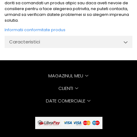
doriti sa comandati un produs atipic sau daca aveti nevoie de
consiliere pentru a face alegerea potrivita, ne puteti contacta,
urmand sa verificam datele problemei si sa alegem impreuna
solutia.
Informatii conformitate produs
Caracteristici
MAGAZINUL MEU
CLIENTI
DATE COMERCIALE