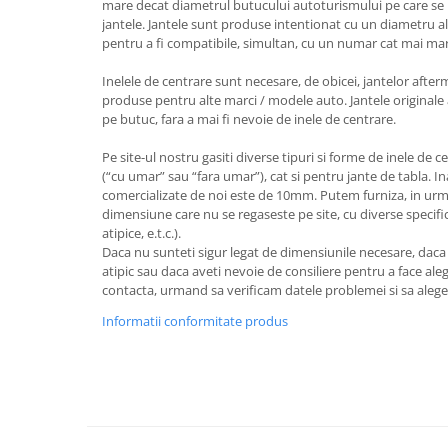
mare decat diametrul butucului autoturismului pe care se 
jantele. Jantele sunt produse intentionat cu un diametru al
pentru a fi compatibile, simultan, cu un numar cat mai ma
Inelele de centrare sunt necesare, de obicei, jantelor after
produse pentru alte marci / modele auto. Jantele originale 
pe butuc, fara a mai fi nevoie de inele de centrare.
Pe site-ul nostru gasiti diverse tipuri si forme de inele de c
(“cu umar” sau “fara umar”), cat si pentru jante de tabla. I
comercializate de noi este de 10mm. Putem furniza, in urm
dimensiune care nu se regaseste pe site, cu diverse specifica
atipice, e.t.c.).
Daca nu sunteti sigur legat de dimensiunile necesare, dac
atipic sau daca aveti nevoie de consiliere pentru a face aleg
contacta, urmand sa verificam datele problemei si sa aleg
Informatii conformitate produs