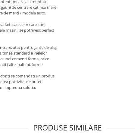
intentioneaza a fi montate
 gaurii de centrare cat mai mare,
re de marci / modele auto.
market, sau celor care sunt
ale masinii se potrivesc perfect
entrare, atat pentru jante de aliaj
naltimea standard a inelelor
a unei comenzi ferme, orice
tii ( alte inaltimi, forme
a doriti sa comandati un produs
erea potrivita, ne puteti
em impreuna solutia.
PRODUSE SIMILARE