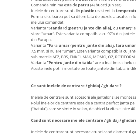
Comanda minima este de
patru
(4) bucati (un set).
Inelele de centrare sunt din
plastic
rezistent la
temperatur
Forma si culoarea pot sa difere fata de pozele atasate, in f
inelului comandat:
Varianta "
Standard (pentru jante din aliaj, cu umar)
" 
si are "umar". Este varianta compatibila cu 97% din jantele 
din Europa.
Varianta
"Fara umar (pentru jante din aliaj, fara umar
7.5 mm, si nu are "umar". Este varianta compatibila cu jante
sub marcile AEZ, BBS, ENKEI, MAK, MOMO, OZ, ROTIFORM
Varianta "
Pentru jante din tabla
" are o inaltime a inelu
Aceste inele pot fi montate pe toate jantele din tabla, ind
Ce sunt inelele de centrare / ghidaj / ghidare ?
Inelele de centrare sunt accesorii ale jantelor si se monteaz
Rolul inelelor de centrare este de a centra perfect janta pe 
(“bataia”) care se simte in volan, de obicei la viteze intre 4
Cand sunt necesare inelele centrare / ghidaj / ghidar
Inelele de centrare sunt necesare atunci cand diametrul gau