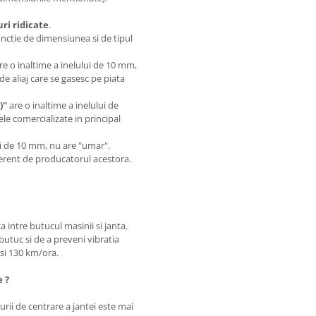
i ridicate
.
unctie de dimensiunea si de tipul
are o inaltime a inelului de 10 mm,
de aliaj care se gasesc pe piata
)"
are o inaltime a inelului de
le comercializate in principal
.
lui de 10 mm, nu are "umar".
iferent de producatorul acestora.
a intre butucul masinii si janta.
butuc si de a preveni vibratia
0 si 130 km/ora.
e ?
rii de centrare a jantei este mai