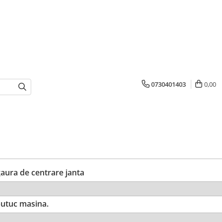
0730401403
0,00
ura de centrare janta
utuc masina.