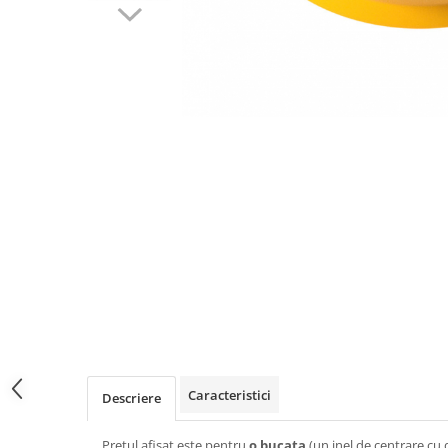
Caracteristici
Descriere
Pretul afisat este pentru
o bucata
(un inel de centrare cu