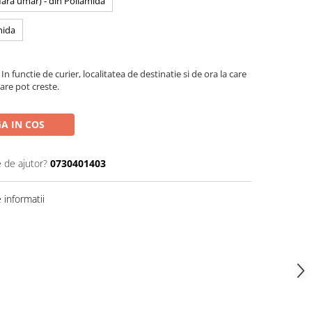
 fara umar) - din Poliamida
mida
In functie de curier, localitatea de destinatie si de ora la care
are pot creste.
A IN COS
e de ajutor?
0730401403
informatii