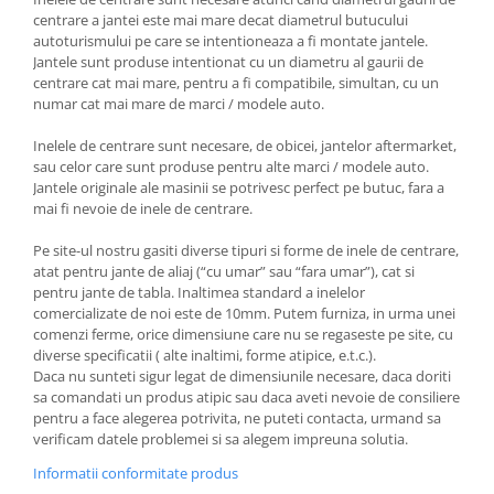
centrare a jantei este mai mare decat diametrul butucului
autoturismului pe care se intentioneaza a fi montate jantele.
Jantele sunt produse intentionat cu un diametru al gaurii de
centrare cat mai mare, pentru a fi compatibile, simultan, cu un
numar cat mai mare de marci / modele auto.
Inelele de centrare sunt necesare, de obicei, jantelor aftermarket,
sau celor care sunt produse pentru alte marci / modele auto.
Jantele originale ale masinii se potrivesc perfect pe butuc, fara a
mai fi nevoie de inele de centrare.
Pe site-ul nostru gasiti diverse tipuri si forme de inele de centrare,
atat pentru jante de aliaj (“cu umar” sau “fara umar”), cat si
pentru jante de tabla. Inaltimea standard a inelelor
comercializate de noi este de 10mm. Putem furniza, in urma unei
comenzi ferme, orice dimensiune care nu se regaseste pe site, cu
diverse specificatii ( alte inaltimi, forme atipice, e.t.c.).
Daca nu sunteti sigur legat de dimensiunile necesare, daca doriti
sa comandati un produs atipic sau daca aveti nevoie de consiliere
pentru a face alegerea potrivita, ne puteti contacta, urmand sa
verificam datele problemei si sa alegem impreuna solutia.
Informatii conformitate produs