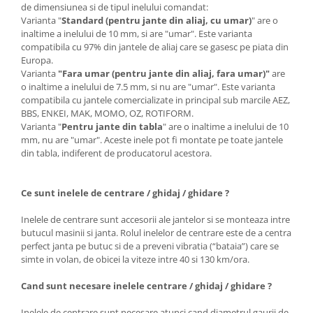
de dimensiunea si de tipul inelului comandat:
Varianta "
Standard (pentru jante din aliaj, cu umar)
" are o
inaltime a inelului de 10 mm, si are "umar". Este varianta
compatibila cu 97% din jantele de aliaj care se gasesc pe piata din
Europa.
Varianta
"Fara umar (pentru jante din aliaj, fara umar)"
are
o inaltime a inelului de 7.5 mm, si nu are "umar". Este varianta
compatibila cu jantele comercializate in principal sub marcile AEZ,
BBS, ENKEI, MAK, MOMO, OZ, ROTIFORM.
Varianta "
Pentru jante din tabla
" are o inaltime a inelului de 10
mm, nu are "umar". Aceste inele pot fi montate pe toate jantele
din tabla, indiferent de producatorul acestora.
Ce sunt inelele de centrare / ghidaj / ghidare ?
Inelele de centrare sunt accesorii ale jantelor si se monteaza intre
butucul masinii si janta. Rolul inelelor de centrare este de a centra
perfect janta pe butuc si de a preveni vibratia (“bataia”) care se
simte in volan, de obicei la viteze intre 40 si 130 km/ora.
Cand sunt necesare inelele centrare / ghidaj / ghidare ?
Inelele de centrare sunt necesare atunci cand diametrul gaurii de