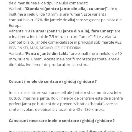
de dimensiunea si de tipul inelului comandat:
Varianta "
Standard (pentru jante din aliaj, cu umar)
" are o
inaltime a inelului de 10 mm, si are "umar". Este varianta
compatibila cu 97% din jantele de aliaj care se gasesc pe piata din
Europa.
Varianta
"Fara umar (pentru jante din aliaj, fara umar)"
are
o inaltime a inelului de 7.5 mm, si nu are "umar". Este varianta
compatibila cu jantele comercializate in principal sub marcile AEZ,
BBS, ENKEI, MAK, MOMO, OZ, ROTIFORM.
Varianta "
Pentru jante din tabla
" are o inaltime a inelului de 10
mm, nu are "umar". Aceste inele pot fi montate pe toate jantele
din tabla, indiferent de producatorul acestora.
Ce sunt inelele de centrare / ghidaj / ghidare ?
Inelele de centrare sunt accesorii ale jantelor si se monteaza intre
butucul masinii si janta. Rolul inelelor de centrare este de a centra
perfect janta pe butuc si de a preveni vibratia (“bataia”) care se
simte in volan, de obicei la viteze intre 40 si 130 km/ora.
Cand sunt necesare inelele centrare / ghidaj / ghidare ?
Inelele de centrare sunt necesare atunci cand diametrul gaurii de