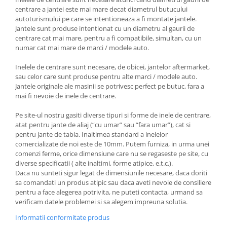
centrare a jantei este mai mare decat diametrul butucului
autoturismului pe care se intentioneaza a fi montate jantele.
Jantele sunt produse intentionat cu un diametru al gaurii de
centrare cat mai mare, pentru a fi compatibile, simultan, cu un
numar cat mai mare de marci / modele auto.
Inelele de centrare sunt necesare, de obicei, jantelor aftermarket,
sau celor care sunt produse pentru alte marci / modele auto.
Jantele originale ale masinii se potrivesc perfect pe butuc, fara a
mai fi nevoie de inele de centrare.
Pe site-ul nostru gasiti diverse tipuri si forme de inele de centrare,
atat pentru jante de aliaj (“cu umar” sau “fara umar”), cat si
pentru jante de tabla. Inaltimea standard a inelelor
comercializate de noi este de 10mm. Putem furniza, in urma unei
comenzi ferme, orice dimensiune care nu se regaseste pe site, cu
diverse specificatii ( alte inaltimi, forme atipice, e.t.c.).
Daca nu sunteti sigur legat de dimensiunile necesare, daca doriti
sa comandati un produs atipic sau daca aveti nevoie de consiliere
pentru a face alegerea potrivita, ne puteti contacta, urmand sa
verificam datele problemei si sa alegem impreuna solutia.
Informatii conformitate produs