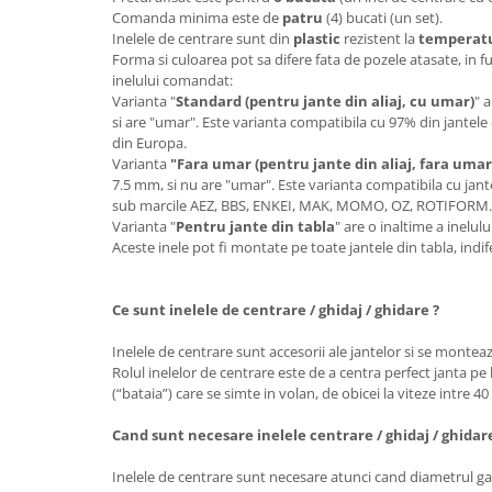
Comanda minima este de
patru
(4) bucati (un set).
Inelele de centrare sunt din
plastic
rezistent la
temperatur
Forma si culoarea pot sa difere fata de pozele atasate, in f
inelului comandat:
Varianta "
Standard (pentru jante din aliaj, cu umar)
" 
si are "umar". Este varianta compatibila cu 97% din jantele 
din Europa.
Varianta
"Fara umar (pentru jante din aliaj, fara umar
7.5 mm, si nu are "umar". Este varianta compatibila cu jante
sub marcile AEZ, BBS, ENKEI, MAK, MOMO, OZ, ROTIFORM
Varianta "
Pentru jante din tabla
" are o inaltime a inelu
Aceste inele pot fi montate pe toate jantele din tabla, ind
Ce sunt inelele de centrare / ghidaj / ghidare ?
Inelele de centrare sunt accesorii ale jantelor si se monteaz
Rolul inelelor de centrare este de a centra perfect janta pe 
(“bataia”) care se simte in volan, de obicei la viteze intre 4
Cand sunt necesare inelele centrare / ghidaj / ghidar
Inelele de centrare sunt necesare atunci cand diametrul gau