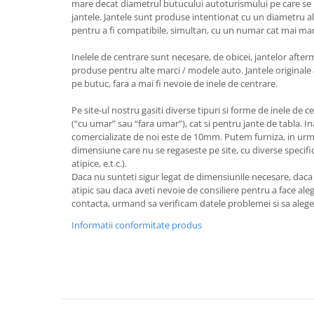
mare decat diametrul butucului autoturismului pe care se 
jantele. Jantele sunt produse intentionat cu un diametru al
pentru a fi compatibile, simultan, cu un numar cat mai ma
Inelele de centrare sunt necesare, de obicei, jantelor after
produse pentru alte marci / modele auto. Jantele originale 
pe butuc, fara a mai fi nevoie de inele de centrare.
Pe site-ul nostru gasiti diverse tipuri si forme de inele de c
(“cu umar” sau “fara umar”), cat si pentru jante de tabla. I
comercializate de noi este de 10mm. Putem furniza, in urm
dimensiune care nu se regaseste pe site, cu diverse specifica
atipice, e.t.c.).
Daca nu sunteti sigur legat de dimensiunile necesare, dac
atipic sau daca aveti nevoie de consiliere pentru a face aleg
contacta, urmand sa verificam datele problemei si sa aleg
Informatii conformitate produs