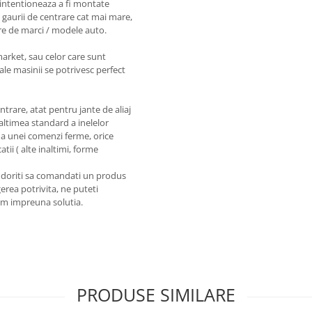
intentioneaza a fi montate
 gaurii de centrare cat mai mare,
re de marci / modele auto.
market, sau celor care sunt
ale masinii se potrivesc perfect
entrare, atat pentru jante de aliaj
naltimea standard a inelelor
a unei comenzi ferme, orice
tii ( alte inaltimi, forme
a doriti sa comandati un produs
erea potrivita, ne puteti
em impreuna solutia.
PRODUSE SIMILARE