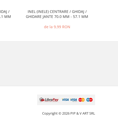
IDAJ /
INEL (INELE) CENTRARE / GHIDAJ /
INEL (I
7.1 MM
GHIDARE JANTE 70.0 MM - 57.1 MM
GHIDARE
de la 9,99 RON
Copyright © 2026 PIP & V ART SRL