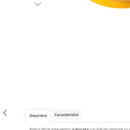
Caracteristici
Descriere
Pretul afisat este pentru
o bucata
(un inel de centrare cu