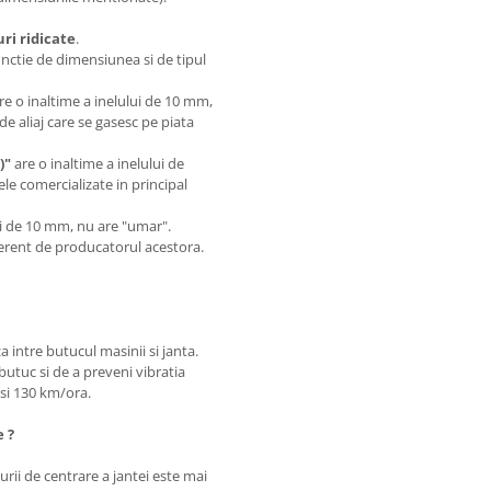
i ridicate
.
unctie de dimensiunea si de tipul
are o inaltime a inelului de 10 mm,
de aliaj care se gasesc pe piata
)"
are o inaltime a inelului de
le comercializate in principal
.
lui de 10 mm, nu are "umar".
iferent de producatorul acestora.
a intre butucul masinii si janta.
butuc si de a preveni vibratia
0 si 130 km/ora.
e ?
rii de centrare a jantei este mai