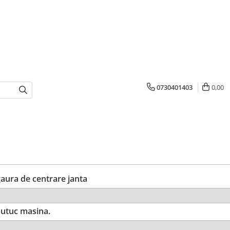
0730401403
0,00
ura de centrare janta
utuc masina.