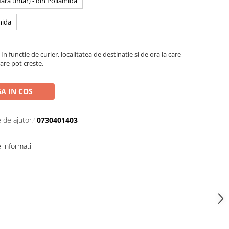
 fara umar) - din Poliamida
mida
In functie de curier, localitatea de destinatie si de ora la care
are pot creste.
A IN COS
e de ajutor?
0730401403
informatii