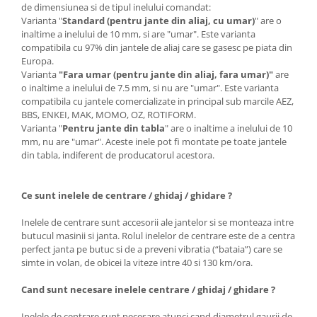
de dimensiunea si de tipul inelului comandat:
Varianta "
Standard (pentru jante din aliaj, cu umar)
" are o
inaltime a inelului de 10 mm, si are "umar". Este varianta
compatibila cu 97% din jantele de aliaj care se gasesc pe piata din
Europa.
Varianta
"Fara umar (pentru jante din aliaj, fara umar)"
are
o inaltime a inelului de 7.5 mm, si nu are "umar". Este varianta
compatibila cu jantele comercializate in principal sub marcile AEZ,
BBS, ENKEI, MAK, MOMO, OZ, ROTIFORM.
Varianta "
Pentru jante din tabla
" are o inaltime a inelului de 10
mm, nu are "umar". Aceste inele pot fi montate pe toate jantele
din tabla, indiferent de producatorul acestora.
Ce sunt inelele de centrare / ghidaj / ghidare ?
Inelele de centrare sunt accesorii ale jantelor si se monteaza intre
butucul masinii si janta. Rolul inelelor de centrare este de a centra
perfect janta pe butuc si de a preveni vibratia (“bataia”) care se
simte in volan, de obicei la viteze intre 40 si 130 km/ora.
Cand sunt necesare inelele centrare / ghidaj / ghidare ?
Inelele de centrare sunt necesare atunci cand diametrul gaurii de