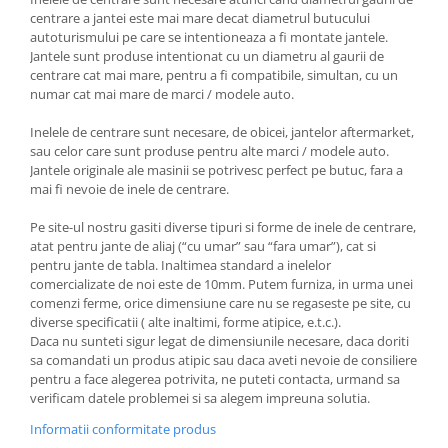
centrare a jantei este mai mare decat diametrul butucului
autoturismului pe care se intentioneaza a fi montate jantele.
Jantele sunt produse intentionat cu un diametru al gaurii de
centrare cat mai mare, pentru a fi compatibile, simultan, cu un
numar cat mai mare de marci / modele auto.
Inelele de centrare sunt necesare, de obicei, jantelor aftermarket,
sau celor care sunt produse pentru alte marci / modele auto.
Jantele originale ale masinii se potrivesc perfect pe butuc, fara a
mai fi nevoie de inele de centrare.
Pe site-ul nostru gasiti diverse tipuri si forme de inele de centrare,
atat pentru jante de aliaj (“cu umar” sau “fara umar”), cat si
pentru jante de tabla. Inaltimea standard a inelelor
comercializate de noi este de 10mm. Putem furniza, in urma unei
comenzi ferme, orice dimensiune care nu se regaseste pe site, cu
diverse specificatii ( alte inaltimi, forme atipice, e.t.c.).
Daca nu sunteti sigur legat de dimensiunile necesare, daca doriti
sa comandati un produs atipic sau daca aveti nevoie de consiliere
pentru a face alegerea potrivita, ne puteti contacta, urmand sa
verificam datele problemei si sa alegem impreuna solutia.
Informatii conformitate produs