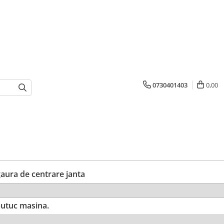
0730401403
0,00
ura de centrare janta
utuc masina.