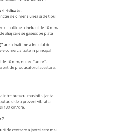
i ridicate
.
unctie de dimensiunea si de tipul
are o inaltime a inelului de 10 mm,
de aliaj care se gasesc pe piata
)"
are o inaltime a inelului de
le comercializate in principal
.
lui de 10 mm, nu are "umar".
iferent de producatorul acestora.
a intre butucul masinii si janta.
butuc si de a preveni vibratia
0 si 130 km/ora.
e ?
rii de centrare a jantei este mai