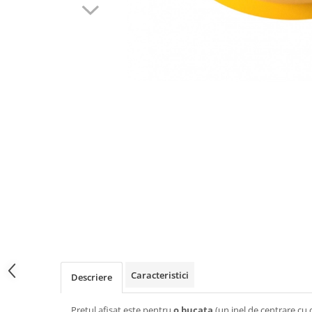
Caracteristici
Descriere
Pretul afisat este pentru
o bucata
(un inel de centrare cu