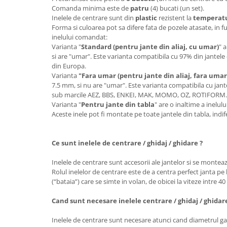
Comanda minima este de
patru
(4) bucati (un set).
Inelele de centrare sunt din
plastic
rezistent la
temperatur
Forma si culoarea pot sa difere fata de pozele atasate, in f
inelului comandat:
Varianta "
Standard (pentru jante din aliaj, cu umar)
" 
si are "umar". Este varianta compatibila cu 97% din jantele 
din Europa.
Varianta
"Fara umar (pentru jante din aliaj, fara umar
7.5 mm, si nu are "umar". Este varianta compatibila cu jante
sub marcile AEZ, BBS, ENKEI, MAK, MOMO, OZ, ROTIFORM
Varianta "
Pentru jante din tabla
" are o inaltime a inelu
Aceste inele pot fi montate pe toate jantele din tabla, ind
Ce sunt inelele de centrare / ghidaj / ghidare ?
Inelele de centrare sunt accesorii ale jantelor si se monteaz
Rolul inelelor de centrare este de a centra perfect janta pe 
(“bataia”) care se simte in volan, de obicei la viteze intre 4
Cand sunt necesare inelele centrare / ghidaj / ghidar
Inelele de centrare sunt necesare atunci cand diametrul gau