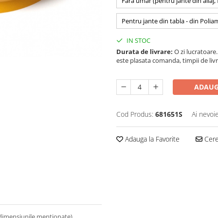
Fara umar (pentru jante din aliaj,
Pentru jante din tabla - din Polia
IN STOC
Durata de livrare:
O zi lucratoare. 
este plasata comanda, timpii de livr
ADAUG
Cod Produs:
681651S
Ai nevoi
Adauga la Favorite
Cere 
 dimensiunile mentionate).