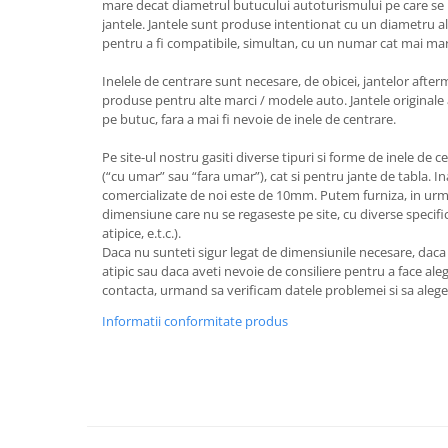
mare decat diametrul butucului autoturismului pe care se 
jantele. Jantele sunt produse intentionat cu un diametru al
pentru a fi compatibile, simultan, cu un numar cat mai ma
Inelele de centrare sunt necesare, de obicei, jantelor after
produse pentru alte marci / modele auto. Jantele originale 
pe butuc, fara a mai fi nevoie de inele de centrare.
Pe site-ul nostru gasiti diverse tipuri si forme de inele de c
(“cu umar” sau “fara umar”), cat si pentru jante de tabla. I
comercializate de noi este de 10mm. Putem furniza, in urm
dimensiune care nu se regaseste pe site, cu diverse specifica
atipice, e.t.c.).
Daca nu sunteti sigur legat de dimensiunile necesare, dac
atipic sau daca aveti nevoie de consiliere pentru a face aleg
contacta, urmand sa verificam datele problemei si sa aleg
Informatii conformitate produs