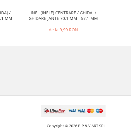
IDAJ /
INEL (INELE) CENTRARE / GHIDAJ /
INEL (I
7.1 MM
GHIDARE JANTE 70.1 MM - 57.1 MM
GHIDARE
de la 9,99 RON
Copyright © 2026 PIP & V ART SRL