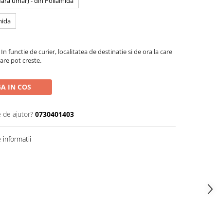
 fara umar) - din Poliamida
mida
In functie de curier, localitatea de destinatie si de ora la care
are pot creste.
A IN COS
e de ajutor?
0730401403
informatii