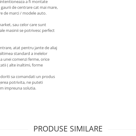
intentioneaza a fi montate
 gaurii de centrare cat mai mare,
re de marci / modele auto.
market, sau celor care sunt
ale masinii se potrivesc perfect
entrare, atat pentru jante de aliaj
naltimea standard a inelelor
a unei comenzi ferme, orice
tii ( alte inaltimi, forme
a doriti sa comandati un produs
erea potrivita, ne puteti
em impreuna solutia.
PRODUSE SIMILARE