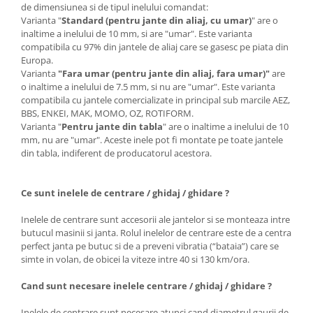
de dimensiunea si de tipul inelului comandat:
Varianta "
Standard (pentru jante din aliaj, cu umar)
" are o
inaltime a inelului de 10 mm, si are "umar". Este varianta
compatibila cu 97% din jantele de aliaj care se gasesc pe piata din
Europa.
Varianta
"Fara umar (pentru jante din aliaj, fara umar)"
are
o inaltime a inelului de 7.5 mm, si nu are "umar". Este varianta
compatibila cu jantele comercializate in principal sub marcile AEZ,
BBS, ENKEI, MAK, MOMO, OZ, ROTIFORM.
Varianta "
Pentru jante din tabla
" are o inaltime a inelului de 10
mm, nu are "umar". Aceste inele pot fi montate pe toate jantele
din tabla, indiferent de producatorul acestora.
Ce sunt inelele de centrare / ghidaj / ghidare ?
Inelele de centrare sunt accesorii ale jantelor si se monteaza intre
butucul masinii si janta. Rolul inelelor de centrare este de a centra
perfect janta pe butuc si de a preveni vibratia (“bataia”) care se
simte in volan, de obicei la viteze intre 40 si 130 km/ora.
Cand sunt necesare inelele centrare / ghidaj / ghidare ?
Inelele de centrare sunt necesare atunci cand diametrul gaurii de