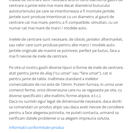
centrare a jantei este mai mare decat diametrul butucului
autoturismului pe care se intentioneaza a fi montate jantele.
Jantele sunt produse intentionat cu un diametru al gaurii de
centrare cat mai mare, pentru a fi compatibile, simultan, cu un
numar cat mai mare de marci / modele auto.
Inelele de centrare sunt necesare, de obicei, jantelor aftermarket,
sau celor care sunt produse pentru alte marci / modele auto.
Jantele originale ale masinii se potrivesc perfect pe butuc, fara a
mai fi nevoie de inele de centrare.
Pe site-ul nostru gasiti diverse tipuri si forme de inele de centrare,
atat pentru jante de aliaj (“cu umar” sau “fara umar”), cat si
pentru jante de tabla. Inaltimea standard a inelelor
comercializate de noi este de 10mm. Putem furniza, in urma unei
comenzi ferme, orice dimensiune care nu se regaseste pe site, cu
diverse specificatii ( alte inaltimi, forme atipice, e.t.c.).
Daca nu sunteti sigur legat de dimensiunile necesare, daca doriti
sa comandati un produs atipic sau daca aveti nevoie de consiliere
pentru a face alegerea potrivita, ne puteti contacta, urmand sa
verificam datele problemei si sa alegem impreuna solutia.
Informatii conformitate produs