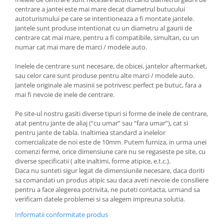
centrare a jantei este mai mare decat diametrul butucului
autoturismului pe care se intentioneaza a fi montate jantele.
Jantele sunt produse intentionat cu un diametru al gaurii de
centrare cat mai mare, pentru a fi compatibile, simultan, cu un
numar cat mai mare de marci / modele auto.
Inelele de centrare sunt necesare, de obicei, jantelor aftermarket,
sau celor care sunt produse pentru alte marci / modele auto.
Jantele originale ale masinii se potrivesc perfect pe butuc, fara a
mai fi nevoie de inele de centrare.
Pe site-ul nostru gasiti diverse tipuri si forme de inele de centrare,
atat pentru jante de aliaj (“cu umar” sau “fara umar”), cat si
pentru jante de tabla. Inaltimea standard a inelelor
comercializate de noi este de 10mm. Putem furniza, in urma unei
comenzi ferme, orice dimensiune care nu se regaseste pe site, cu
diverse specificatii ( alte inaltimi, forme atipice, e.t.c.).
Daca nu sunteti sigur legat de dimensiunile necesare, daca doriti
sa comandati un produs atipic sau daca aveti nevoie de consiliere
pentru a face alegerea potrivita, ne puteti contacta, urmand sa
verificam datele problemei si sa alegem impreuna solutia.
Informatii conformitate produs