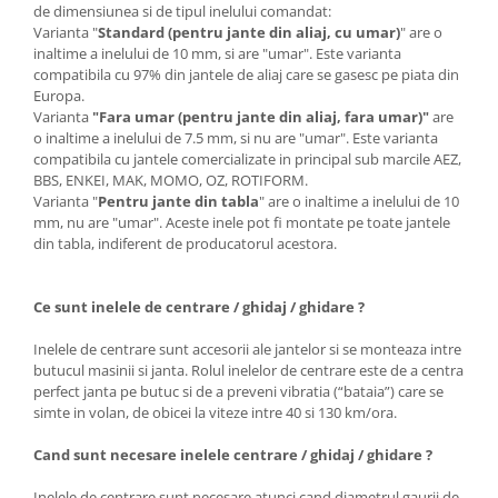
de dimensiunea si de tipul inelului comandat:
Varianta "
Standard (pentru jante din aliaj, cu umar)
" are o
inaltime a inelului de 10 mm, si are "umar". Este varianta
compatibila cu 97% din jantele de aliaj care se gasesc pe piata din
Europa.
Varianta
"Fara umar (pentru jante din aliaj, fara umar)"
are
o inaltime a inelului de 7.5 mm, si nu are "umar". Este varianta
compatibila cu jantele comercializate in principal sub marcile AEZ,
BBS, ENKEI, MAK, MOMO, OZ, ROTIFORM.
Varianta "
Pentru jante din tabla
" are o inaltime a inelului de 10
mm, nu are "umar". Aceste inele pot fi montate pe toate jantele
din tabla, indiferent de producatorul acestora.
Ce sunt inelele de centrare / ghidaj / ghidare ?
Inelele de centrare sunt accesorii ale jantelor si se monteaza intre
butucul masinii si janta. Rolul inelelor de centrare este de a centra
perfect janta pe butuc si de a preveni vibratia (“bataia”) care se
simte in volan, de obicei la viteze intre 40 si 130 km/ora.
Cand sunt necesare inelele centrare / ghidaj / ghidare ?
Inelele de centrare sunt necesare atunci cand diametrul gaurii de