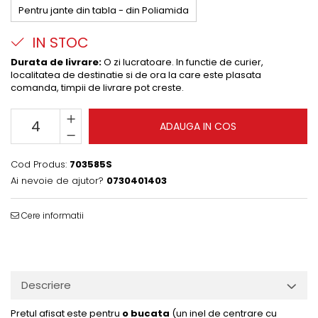
Pentru jante din tabla - din Poliamida
IN STOC
Durata de livrare:
O zi lucratoare. In functie de curier,
localitatea de destinatie si de ora la care este plasata
comanda, timpii de livrare pot creste.
ADAUGA IN COS
Cod Produs:
703585S
Ai nevoie de ajutor?
0730401403
Cere informatii
Descriere
Pretul afisat este pentru
o bucata
(un inel de centrare cu