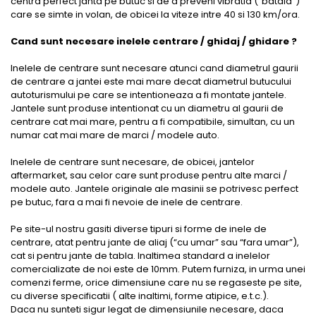
centra perfect janta pe butuc si de a preveni vibratia (“bataia”)
care se simte in volan, de obicei la viteze intre 40 si 130 km/ora.
Cand sunt necesare inelele centrare / ghidaj / ghidare ?
Inelele de centrare sunt necesare atunci cand diametrul gaurii
de centrare a jantei este mai mare decat diametrul butucului
autoturismului pe care se intentioneaza a fi montate jantele.
Jantele sunt produse intentionat cu un diametru al gaurii de
centrare cat mai mare, pentru a fi compatibile, simultan, cu un
numar cat mai mare de marci / modele auto.
Inelele de centrare sunt necesare, de obicei, jantelor
aftermarket, sau celor care sunt produse pentru alte marci /
modele auto. Jantele originale ale masinii se potrivesc perfect
pe butuc, fara a mai fi nevoie de inele de centrare.
Pe site-ul nostru gasiti diverse tipuri si forme de inele de
centrare, atat pentru jante de aliaj (“cu umar” sau “fara umar”),
cat si pentru jante de tabla. Inaltimea standard a inelelor
comercializate de noi este de 10mm. Putem furniza, in urma unei
comenzi ferme, orice dimensiune care nu se regaseste pe site,
cu diverse specificatii ( alte inaltimi, forme atipice, e.t.c.).
Daca nu sunteti sigur legat de dimensiunile necesare, daca