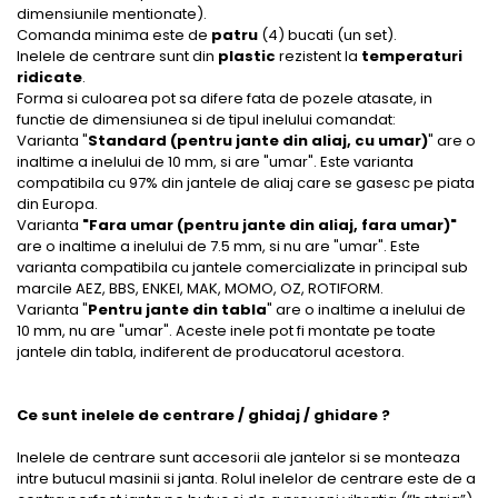
dimensiunile mentionate).
Comanda minima este de
patru
(4) bucati (un set).
Inelele de centrare sunt din
plastic
rezistent la
temperaturi
ridicate
.
Forma si culoarea pot sa difere fata de pozele atasate, in
functie de dimensiunea si de tipul inelului comandat:
Varianta "
Standard (pentru jante din aliaj, cu umar)
" are o
inaltime a inelului de 10 mm, si are "umar". Este varianta
compatibila cu 97% din jantele de aliaj care se gasesc pe piata
din Europa.
Varianta
"Fara umar (pentru jante din aliaj, fara umar)"
are o inaltime a inelului de 7.5 mm, si nu are "umar". Este
varianta compatibila cu jantele comercializate in principal sub
marcile AEZ, BBS, ENKEI, MAK, MOMO, OZ, ROTIFORM.
Varianta "
Pentru jante din tabla
" are o inaltime a inelului de
10 mm, nu are "umar". Aceste inele pot fi montate pe toate
jantele din tabla, indiferent de producatorul acestora.
Ce sunt inelele de centrare / ghidaj / ghidare ?
Inelele de centrare sunt accesorii ale jantelor si se monteaza
intre butucul masinii si janta. Rolul inelelor de centrare este de a