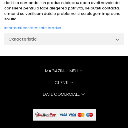
doriti sa comandati un produs atipic sau daca aveti nevoie de
consiliere pentru a face alegerea potrivita, ne puteti contacta,
urmand sa verificam datele problemei si sa alegem impreuna
solutia.
Informatii conformitate produs
Caracteristici
MAGAZINUL MEU
CLIENTI
DATE COMERCIALE