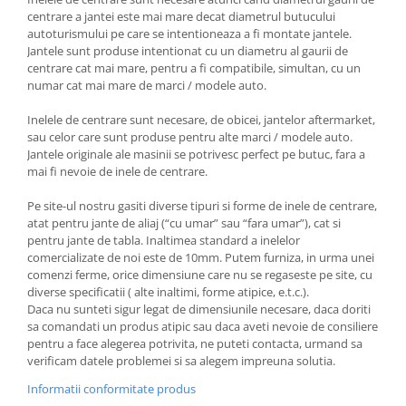
centrare a jantei este mai mare decat diametrul butucului
autoturismului pe care se intentioneaza a fi montate jantele.
Jantele sunt produse intentionat cu un diametru al gaurii de
centrare cat mai mare, pentru a fi compatibile, simultan, cu un
numar cat mai mare de marci / modele auto.
Inelele de centrare sunt necesare, de obicei, jantelor aftermarket,
sau celor care sunt produse pentru alte marci / modele auto.
Jantele originale ale masinii se potrivesc perfect pe butuc, fara a
mai fi nevoie de inele de centrare.
Pe site-ul nostru gasiti diverse tipuri si forme de inele de centrare,
atat pentru jante de aliaj (“cu umar” sau “fara umar”), cat si
pentru jante de tabla. Inaltimea standard a inelelor
comercializate de noi este de 10mm. Putem furniza, in urma unei
comenzi ferme, orice dimensiune care nu se regaseste pe site, cu
diverse specificatii ( alte inaltimi, forme atipice, e.t.c.).
Daca nu sunteti sigur legat de dimensiunile necesare, daca doriti
sa comandati un produs atipic sau daca aveti nevoie de consiliere
pentru a face alegerea potrivita, ne puteti contacta, urmand sa
verificam datele problemei si sa alegem impreuna solutia.
Informatii conformitate produs