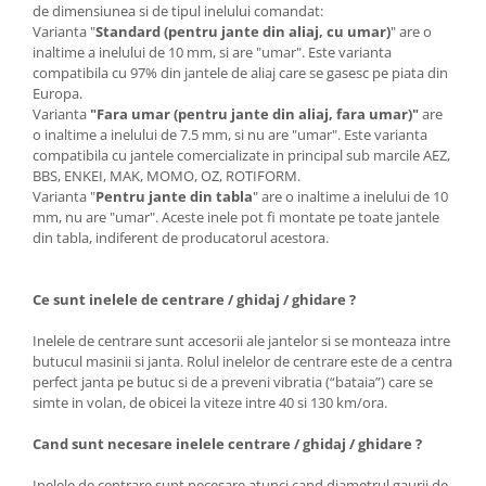
de dimensiunea si de tipul inelului comandat:
Varianta "
Standard (pentru jante din aliaj, cu umar)
" are o
inaltime a inelului de 10 mm, si are "umar". Este varianta
compatibila cu 97% din jantele de aliaj care se gasesc pe piata din
Europa.
Varianta
"Fara umar (pentru jante din aliaj, fara umar)"
are
o inaltime a inelului de 7.5 mm, si nu are "umar". Este varianta
compatibila cu jantele comercializate in principal sub marcile AEZ,
BBS, ENKEI, MAK, MOMO, OZ, ROTIFORM.
Varianta "
Pentru jante din tabla
" are o inaltime a inelului de 10
mm, nu are "umar". Aceste inele pot fi montate pe toate jantele
din tabla, indiferent de producatorul acestora.
Ce sunt inelele de centrare / ghidaj / ghidare ?
Inelele de centrare sunt accesorii ale jantelor si se monteaza intre
butucul masinii si janta. Rolul inelelor de centrare este de a centra
perfect janta pe butuc si de a preveni vibratia (“bataia”) care se
simte in volan, de obicei la viteze intre 40 si 130 km/ora.
Cand sunt necesare inelele centrare / ghidaj / ghidare ?
Inelele de centrare sunt necesare atunci cand diametrul gaurii de