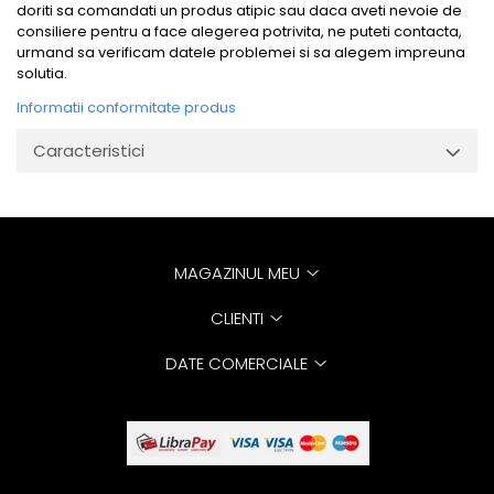
doriti sa comandati un produs atipic sau daca aveti nevoie de
consiliere pentru a face alegerea potrivita, ne puteti contacta,
urmand sa verificam datele problemei si sa alegem impreuna
solutia.
Informatii conformitate produs
Caracteristici
MAGAZINUL MEU
CLIENTI
DATE COMERCIALE