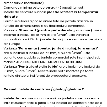
dimensiunile mentionate).
Comanda minima este de
patru
(4) bucati (un set).
Inelele de centrare sunt din
plastic
rezistent la
temperaturi
ridicate
.
Forma si culoarea pot sa difere fata de pozele atasate, in
functie de dimensiunea si de tipul inelului comandat:
Varianta "
Standard (pentru jante din aliaj, cu umar)
" are o
inaltime a inelului de 10 mm, si are "umar". Este varianta
compatibila cu 97% din jantele de aliaj care se gasesc pe piata
din Europa.
Varianta
"Fara umar (pentru jante din aliaj, fara umar)"
are o inaltime a inelului de 7.5 mm, si nu are "umar". Este
varianta compatibila cu jantele comercializate in principal sub
marcile AEZ, BBS, ENKEI, MAK, MOMO, OZ, ROTIFORM.
Varianta "
Pentru jante din tabla
" are o inaltime a inelului de
10 mm, nu are "umar". Aceste inele pot fi montate pe toate
jantele din tabla, indiferent de producatorul acestora.
Ce sunt inelele de centrare / ghidaj / ghidare ?
Inelele de centrare sunt accesorii ale jantelor si se monteaza
intre butucul masinii si janta. Rolul inelelor de centrare este de a