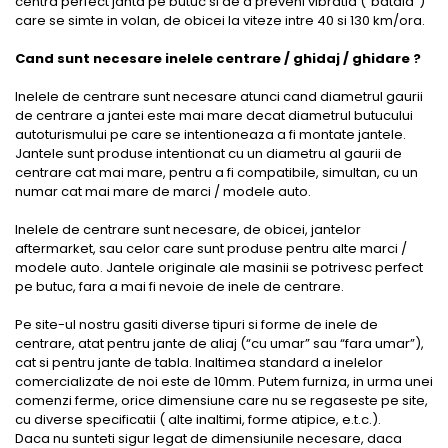
centra perfect janta pe butuc si de a preveni vibratia (“bataia”)
care se simte in volan, de obicei la viteze intre 40 si 130 km/ora.
Cand sunt necesare inelele centrare / ghidaj / ghidare ?
Inelele de centrare sunt necesare atunci cand diametrul gaurii
de centrare a jantei este mai mare decat diametrul butucului
autoturismului pe care se intentioneaza a fi montate jantele.
Jantele sunt produse intentionat cu un diametru al gaurii de
centrare cat mai mare, pentru a fi compatibile, simultan, cu un
numar cat mai mare de marci / modele auto.
Inelele de centrare sunt necesare, de obicei, jantelor
aftermarket, sau celor care sunt produse pentru alte marci /
modele auto. Jantele originale ale masinii se potrivesc perfect
pe butuc, fara a mai fi nevoie de inele de centrare.
Pe site-ul nostru gasiti diverse tipuri si forme de inele de
centrare, atat pentru jante de aliaj (“cu umar” sau “fara umar”),
cat si pentru jante de tabla. Inaltimea standard a inelelor
comercializate de noi este de 10mm. Putem furniza, in urma unei
comenzi ferme, orice dimensiune care nu se regaseste pe site,
cu diverse specificatii ( alte inaltimi, forme atipice, e.t.c.).
Daca nu sunteti sigur legat de dimensiunile necesare, daca