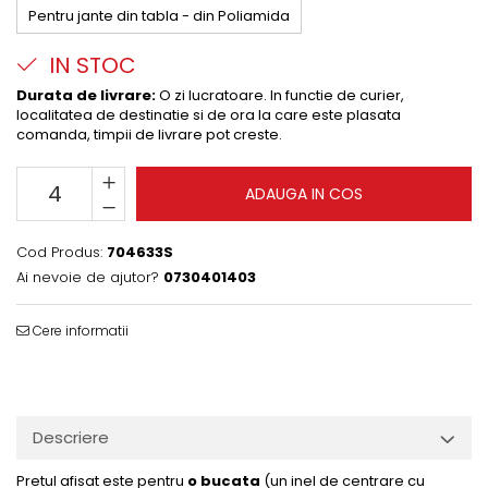
Pentru jante din tabla - din Poliamida
IN STOC
Durata de livrare:
O zi lucratoare. In functie de curier,
localitatea de destinatie si de ora la care este plasata
comanda, timpii de livrare pot creste.
ADAUGA IN COS
Cod Produs:
704633S
Ai nevoie de ajutor?
0730401403
Cere informatii
Descriere
Pretul afisat este pentru
o bucata
(un inel de centrare cu