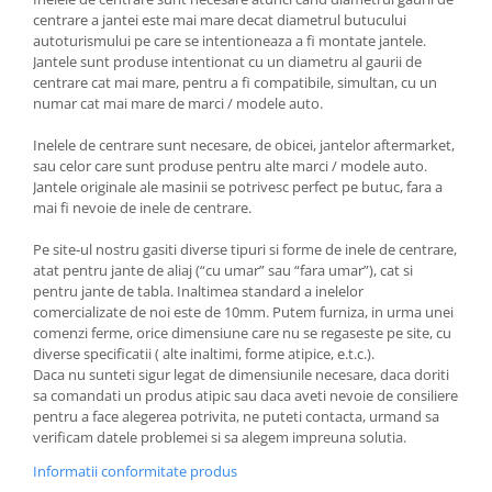
centrare a jantei este mai mare decat diametrul butucului
autoturismului pe care se intentioneaza a fi montate jantele.
Jantele sunt produse intentionat cu un diametru al gaurii de
centrare cat mai mare, pentru a fi compatibile, simultan, cu un
numar cat mai mare de marci / modele auto.
Inelele de centrare sunt necesare, de obicei, jantelor aftermarket,
sau celor care sunt produse pentru alte marci / modele auto.
Jantele originale ale masinii se potrivesc perfect pe butuc, fara a
mai fi nevoie de inele de centrare.
Pe site-ul nostru gasiti diverse tipuri si forme de inele de centrare,
atat pentru jante de aliaj (“cu umar” sau “fara umar”), cat si
pentru jante de tabla. Inaltimea standard a inelelor
comercializate de noi este de 10mm. Putem furniza, in urma unei
comenzi ferme, orice dimensiune care nu se regaseste pe site, cu
diverse specificatii ( alte inaltimi, forme atipice, e.t.c.).
Daca nu sunteti sigur legat de dimensiunile necesare, daca doriti
sa comandati un produs atipic sau daca aveti nevoie de consiliere
pentru a face alegerea potrivita, ne puteti contacta, urmand sa
verificam datele problemei si sa alegem impreuna solutia.
Informatii conformitate produs