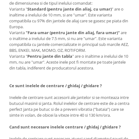
de dimensiunea si de tipul inelului comandat:
Varianta "
Standard (pentru jante din aliaj, cu umar)
" are o
inaltime a inelului de 10 mm, si are "umar". Este varianta
compatibila cu 97% din jantele de aliaj care se gasesc pe piata din
Europa.
Varianta
"Fara umar (pentru jante din aliaj, fara umar)"
are
o inaltime a inelului de 7.5 mm, si nu are "umar". Este varianta
compatibila cu jantele comercializate in principal sub marcile AEZ,
BBS, ENKEI, MAK, MOMO, OZ, ROTIFORM.
Varianta "
Pentru jante din tabla
" are o inaltime a inelului de 10
mm, nu are "umar". Aceste inele pot fi montate pe toate jantele
din tabla, indiferent de producatorul acestora.
Ce sunt inelele de centrare / ghidaj / ghidare ?
Inelele de centrare sunt accesorii ale jantelor si se monteaza intre
butucul masinii si janta. Rolul inelelor de centrare este de a centra
perfect janta pe butuc si de a preveni vibratia (“bataia”) care se
simte in volan, de obicei la viteze intre 40 si 130 km/ora.
Cand sunt necesare inelele centrare / ghidaj / ghidare ?
Inelele de centrare sunt necesare atunci cand diametrul gaurii de