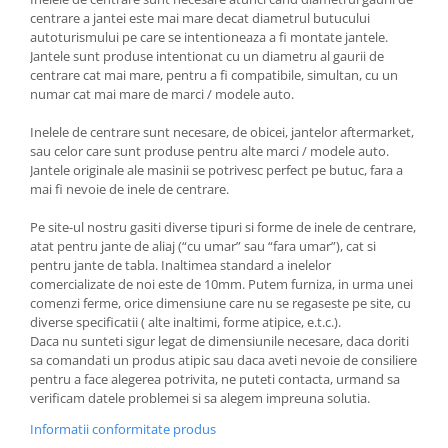
centrare a jantei este mai mare decat diametrul butucului
autoturismului pe care se intentioneaza a fi montate jantele.
Jantele sunt produse intentionat cu un diametru al gaurii de
centrare cat mai mare, pentru a fi compatibile, simultan, cu un
numar cat mai mare de marci / modele auto.
Inelele de centrare sunt necesare, de obicei, jantelor aftermarket,
sau celor care sunt produse pentru alte marci / modele auto.
Jantele originale ale masinii se potrivesc perfect pe butuc, fara a
mai fi nevoie de inele de centrare.
Pe site-ul nostru gasiti diverse tipuri si forme de inele de centrare,
atat pentru jante de aliaj (“cu umar” sau “fara umar”), cat si
pentru jante de tabla. Inaltimea standard a inelelor
comercializate de noi este de 10mm. Putem furniza, in urma unei
comenzi ferme, orice dimensiune care nu se regaseste pe site, cu
diverse specificatii ( alte inaltimi, forme atipice, e.t.c.).
Daca nu sunteti sigur legat de dimensiunile necesare, daca doriti
sa comandati un produs atipic sau daca aveti nevoie de consiliere
pentru a face alegerea potrivita, ne puteti contacta, urmand sa
verificam datele problemei si sa alegem impreuna solutia.
Informatii conformitate produs