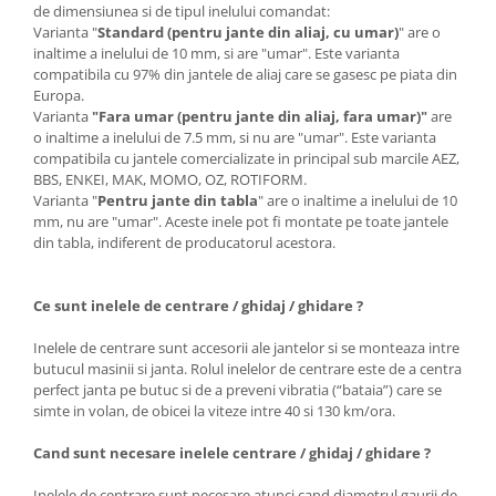
de dimensiunea si de tipul inelului comandat:
Varianta "
Standard (pentru jante din aliaj, cu umar)
" are o
inaltime a inelului de 10 mm, si are "umar". Este varianta
compatibila cu 97% din jantele de aliaj care se gasesc pe piata din
Europa.
Varianta
"Fara umar (pentru jante din aliaj, fara umar)"
are
o inaltime a inelului de 7.5 mm, si nu are "umar". Este varianta
compatibila cu jantele comercializate in principal sub marcile AEZ,
BBS, ENKEI, MAK, MOMO, OZ, ROTIFORM.
Varianta "
Pentru jante din tabla
" are o inaltime a inelului de 10
mm, nu are "umar". Aceste inele pot fi montate pe toate jantele
din tabla, indiferent de producatorul acestora.
Ce sunt inelele de centrare / ghidaj / ghidare ?
Inelele de centrare sunt accesorii ale jantelor si se monteaza intre
butucul masinii si janta. Rolul inelelor de centrare este de a centra
perfect janta pe butuc si de a preveni vibratia (“bataia”) care se
simte in volan, de obicei la viteze intre 40 si 130 km/ora.
Cand sunt necesare inelele centrare / ghidaj / ghidare ?
Inelele de centrare sunt necesare atunci cand diametrul gaurii de