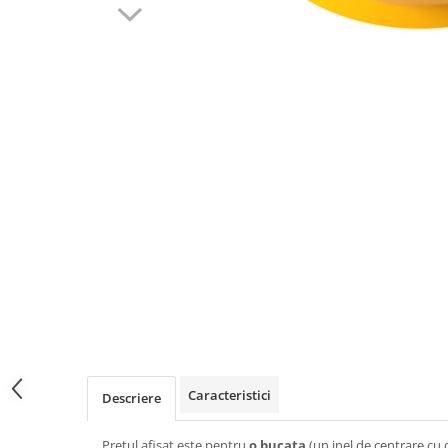
Caracteristici
Descriere
Pretul afisat este pentru
o bucata
(un inel de centrare cu