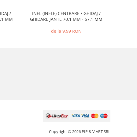
IDAJ /
INEL (INELE) CENTRARE / GHIDAJ /
INEL (I
7.1 MM
GHIDARE JANTE 70.1 MM - 57.1 MM
GHIDARE
de la 9,99 RON
Copyright © 2026 PIP & V ART SRL