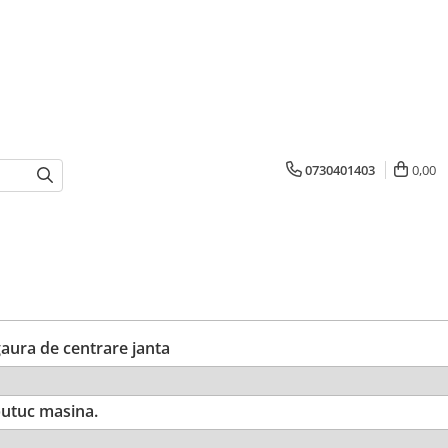
0730401403
0,00
ura de centrare janta
utuc masina.