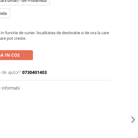
 fara umar) - din Poliamida
mida
In functie de curier, localitatea de destinatie si de ora la care
are pot creste.
A IN COS
e de ajutor?
0730401403
informatii