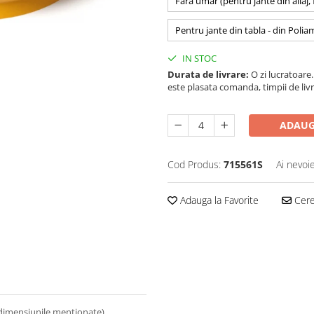
Fara umar (pentru jante din aliaj,
Pentru jante din tabla - din Polia
IN STOC
Durata de livrare:
O zi lucratoare. 
este plasata comanda, timpii de livr
ADAUG
Cod Produs:
715561S
Ai nevoi
Adauga la Favorite
Cere 
 dimensiunile mentionate).