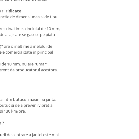
i ridicate
.
unctie de dimensiunea si de tipul
are o inaltime a inelului de 10 mm,
de aliaj care se gasesc pe piata
)"
are o inaltime a inelului de
le comercializate in principal
.
lui de 10 mm, nu are "umar".
iferent de producatorul acestora.
a intre butucul masinii si janta.
butuc si de a preveni vibratia
0 si 130 km/ora.
e ?
rii de centrare a jantei este mai