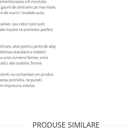
intentioneaza a fi montate
 gaurii de centrare cat mai mare,
re de marci / modele auto.
market, sau celor care sunt
ale masinii se potrivesc perfect
entrare, atat pentru jante de aliaj
naltimea standard a inelelor
a unei comenzi ferme, orice
tii ( alte inaltimi, forme
a doriti sa comandati un produs
erea potrivita, ne puteti
em impreuna solutia.
PRODUSE SIMILARE