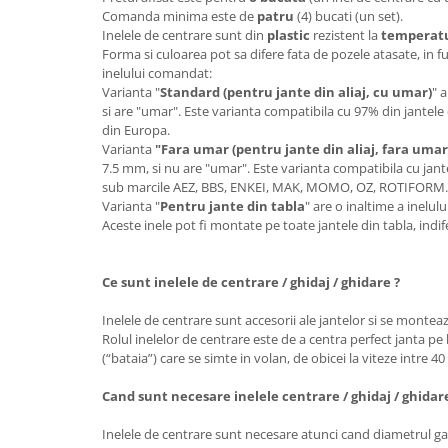
Comanda minima este de
patru
(4) bucati (un set).
Inelele de centrare sunt din
plastic
rezistent la
temperatur
Forma si culoarea pot sa difere fata de pozele atasate, in f
inelului comandat:
Varianta "
Standard (pentru jante din aliaj, cu umar)
" 
si are "umar". Este varianta compatibila cu 97% din jantele 
din Europa.
Varianta
"Fara umar (pentru jante din aliaj, fara umar
7.5 mm, si nu are "umar". Este varianta compatibila cu jante
sub marcile AEZ, BBS, ENKEI, MAK, MOMO, OZ, ROTIFORM
Varianta "
Pentru jante din tabla
" are o inaltime a inelu
Aceste inele pot fi montate pe toate jantele din tabla, ind
Ce sunt inelele de centrare / ghidaj / ghidare ?
Inelele de centrare sunt accesorii ale jantelor si se monteaz
Rolul inelelor de centrare este de a centra perfect janta pe 
(“bataia”) care se simte in volan, de obicei la viteze intre 4
Cand sunt necesare inelele centrare / ghidaj / ghidar
Inelele de centrare sunt necesare atunci cand diametrul gau