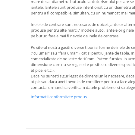
mare decat diametrul butucului autoturismului pe care se 
jantele. Jantele sunt produse intentionat cu un diametru al
pentru a fi compatibile, simultan, cu un numar cat mai ma
Inelele de centrare sunt necesare, de obicei, jantelor after
produse pentru alte marci / modele auto. Jantele originale 
pe butuc, fara a mai fi nevoie de inele de centrare.
Pe site-ul nostru gasiti diverse tipuri si forme de inele de c
(“cu umar” sau “fara umar”), cat si pentru jante de tabla. I
comercializate de noi este de 10mm. Putem furniza, in urm
dimensiune care nu se regaseste pe site, cu diverse specifica
atipice, e.t.c.).
Daca nu sunteti sigur legat de dimensiunile necesare, dac
atipic sau daca aveti nevoie de consiliere pentru a face aleg
contacta, urmand sa verificam datele problemei si sa aleg
Informatii conformitate produs