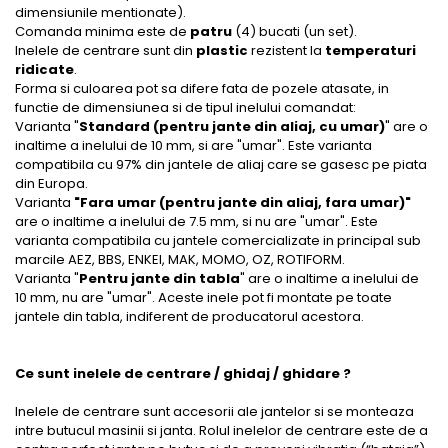
dimensiunile mentionate).
Comanda minima este de
patru
(4) bucati (un set).
Inelele de centrare sunt din
plastic
rezistent la
temperaturi
ridicate
.
Forma si culoarea pot sa difere fata de pozele atasate, in
functie de dimensiunea si de tipul inelului comandat:
Varianta "
Standard (pentru jante din aliaj, cu umar)
" are o
inaltime a inelului de 10 mm, si are "umar". Este varianta
compatibila cu 97% din jantele de aliaj care se gasesc pe piata
din Europa.
Varianta
"Fara umar (pentru jante din aliaj, fara umar)"
are o inaltime a inelului de 7.5 mm, si nu are "umar". Este
varianta compatibila cu jantele comercializate in principal sub
marcile AEZ, BBS, ENKEI, MAK, MOMO, OZ, ROTIFORM.
Varianta "
Pentru jante din tabla
" are o inaltime a inelului de
10 mm, nu are "umar". Aceste inele pot fi montate pe toate
jantele din tabla, indiferent de producatorul acestora.
Ce sunt inelele de centrare / ghidaj / ghidare ?
Inelele de centrare sunt accesorii ale jantelor si se monteaza
intre butucul masinii si janta. Rolul inelelor de centrare este de a