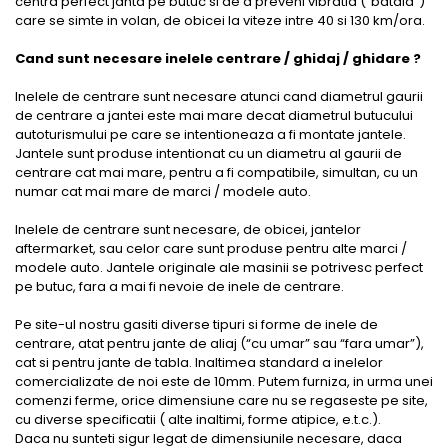
centra perfect janta pe butuc si de a preveni vibratia (“bataia”)
care se simte in volan, de obicei la viteze intre 40 si 130 km/ora.
Cand sunt necesare inelele centrare / ghidaj / ghidare ?
Inelele de centrare sunt necesare atunci cand diametrul gaurii
de centrare a jantei este mai mare decat diametrul butucului
autoturismului pe care se intentioneaza a fi montate jantele.
Jantele sunt produse intentionat cu un diametru al gaurii de
centrare cat mai mare, pentru a fi compatibile, simultan, cu un
numar cat mai mare de marci / modele auto.
Inelele de centrare sunt necesare, de obicei, jantelor
aftermarket, sau celor care sunt produse pentru alte marci /
modele auto. Jantele originale ale masinii se potrivesc perfect
pe butuc, fara a mai fi nevoie de inele de centrare.
Pe site-ul nostru gasiti diverse tipuri si forme de inele de
centrare, atat pentru jante de aliaj (“cu umar” sau “fara umar”),
cat si pentru jante de tabla. Inaltimea standard a inelelor
comercializate de noi este de 10mm. Putem furniza, in urma unei
comenzi ferme, orice dimensiune care nu se regaseste pe site,
cu diverse specificatii ( alte inaltimi, forme atipice, e.t.c.).
Daca nu sunteti sigur legat de dimensiunile necesare, daca