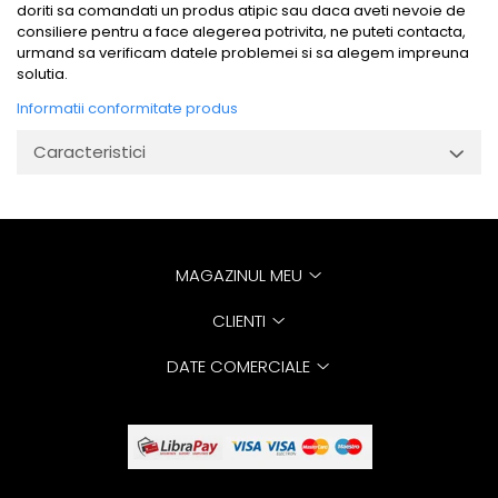
doriti sa comandati un produs atipic sau daca aveti nevoie de
consiliere pentru a face alegerea potrivita, ne puteti contacta,
urmand sa verificam datele problemei si sa alegem impreuna
solutia.
Informatii conformitate produs
Caracteristici
MAGAZINUL MEU
CLIENTI
DATE COMERCIALE