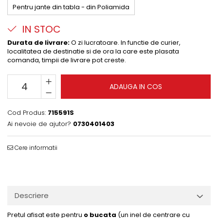
Pentru jante din tabla - din Poliamida
IN STOC
Durata de livrare:
O zi lucratoare. In functie de curier,
localitatea de destinatie si de ora la care este plasata
comanda, timpii de livrare pot creste.
ADAUGA IN COS
Cod Produs:
715591S
Ai nevoie de ajutor?
0730401403
Cere informatii
Descriere
Pretul afisat este pentru
o bucata
(un inel de centrare cu