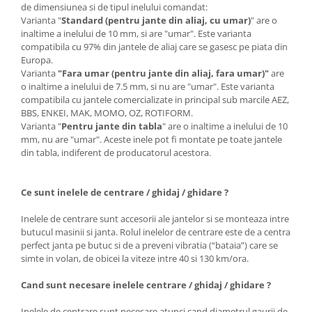
de dimensiunea si de tipul inelului comandat:
Varianta "
Standard (pentru jante din aliaj, cu umar)
" are o
inaltime a inelului de 10 mm, si are "umar". Este varianta
compatibila cu 97% din jantele de aliaj care se gasesc pe piata din
Europa.
Varianta
"Fara umar (pentru jante din aliaj, fara umar)"
are
o inaltime a inelului de 7.5 mm, si nu are "umar". Este varianta
compatibila cu jantele comercializate in principal sub marcile AEZ,
BBS, ENKEI, MAK, MOMO, OZ, ROTIFORM.
Varianta "
Pentru jante din tabla
" are o inaltime a inelului de 10
mm, nu are "umar". Aceste inele pot fi montate pe toate jantele
din tabla, indiferent de producatorul acestora.
Ce sunt inelele de centrare / ghidaj / ghidare ?
Inelele de centrare sunt accesorii ale jantelor si se monteaza intre
butucul masinii si janta. Rolul inelelor de centrare este de a centra
perfect janta pe butuc si de a preveni vibratia (“bataia”) care se
simte in volan, de obicei la viteze intre 40 si 130 km/ora.
Cand sunt necesare inelele centrare / ghidaj / ghidare ?
Inelele de centrare sunt necesare atunci cand diametrul gaurii de