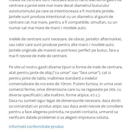
centrare a jantei este mai mare decat diametrul butucului
autoturismului pe care se intentioneaza a fi montate jantele.
Jantele sunt produse intentionat cu un diametru al gaurii de
centrare cat mai mare, pentru a fi compatibile, simultan, cu un
numar cat mai mare de marci / modele auto.
Inelele de centrare sunt necesare, de obicei, jantelor aftermarket,
sau celor care sunt produse pentru alte marci / modele auto.
Jantele originale ale masinii se potrivesc perfect pe butuc, fara a
mai fi nevoie de inele de centrare.
Pe site-ul nostru gasiti diverse tipuri si forme de inele de centrare,
atat pentru jante de aliaj (“cu umar” sau “fara umar”), cat si
pentru jante de tabla. Inaltimea standard a inelelor
comercializate de noi este de 10mm. Putem furniza, in urma unei
comenzi ferme, orice dimensiune care nu se regaseste pe site, cu
diverse specificatii ( alte inaltimi, forme atipice, e.t.c.).
Daca nu sunteti sigur legat de dimensiunile necesare, daca doriti
sa comandati un produs atipic sau daca aveti nevoie de consiliere
pentru a face alegerea potrivita, ne puteti contacta, urmand sa
verificam datele problemei si sa alegem impreuna solutia.
Informatii conformitate produs