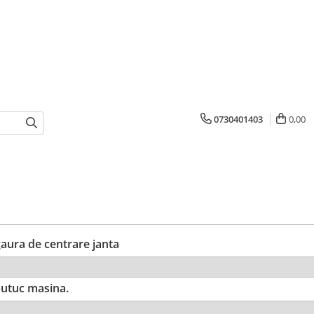
0730401403
0,00
ura de centrare janta
utuc masina.