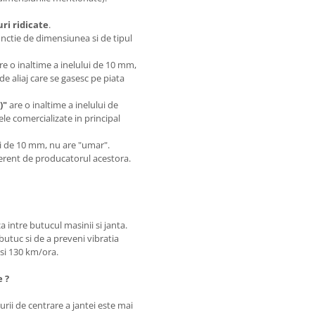
i ridicate
.
unctie de dimensiunea si de tipul
are o inaltime a inelului de 10 mm,
de aliaj care se gasesc pe piata
)"
are o inaltime a inelului de
le comercializate in principal
.
lui de 10 mm, nu are "umar".
iferent de producatorul acestora.
a intre butucul masinii si janta.
butuc si de a preveni vibratia
0 si 130 km/ora.
e ?
rii de centrare a jantei este mai