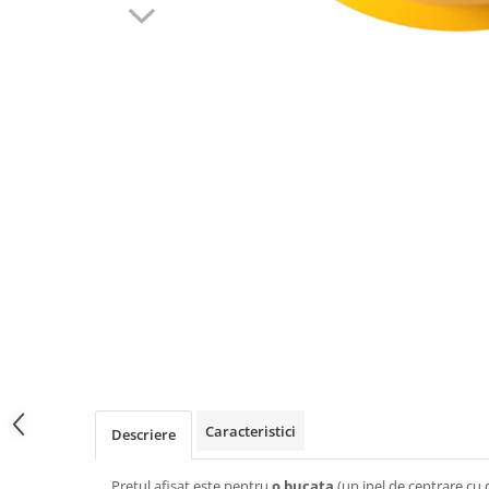
Caracteristici
Descriere
Pretul afisat este pentru
o bucata
(un inel de centrare cu