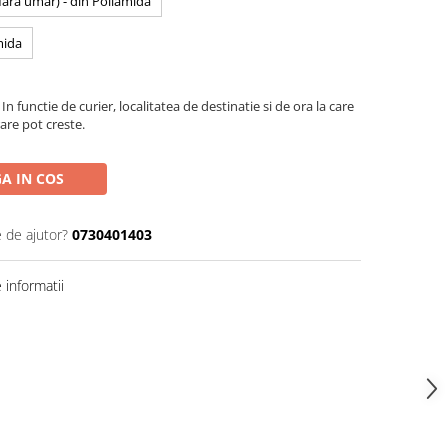
 fara umar) - din Poliamida
mida
In functie de curier, localitatea de destinatie si de ora la care
are pot creste.
A IN COS
e de ajutor?
0730401403
informatii