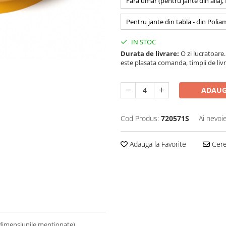
Fara umar (pentru jante din aliaj,
Pentru jante din tabla - din Polia
IN STOC
Durata de livrare:
O zi lucratoare. 
este plasata comanda, timpii de livr
ADAUG
Cod Produs:
720571S
Ai nevoi
Adauga la Favorite
Cere 
 dimensiunile mentionate).