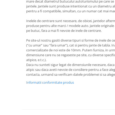
mare decat diametrul butucului autoturismului pe care se 
jantele. Jantele sunt produse intentionat cu un diametru al
pentru a fi compatibile, simultan, cu un numar cat mai ma
Inelele de centrare sunt necesare, de obicei, jantelor after
produse pentru alte marci / modele auto. Jantele originale 
pe butuc, fara a mai fi nevoie de inele de centrare.
Pe site-ul nostru gasiti diverse tipuri si forme de inele de c
(“cu umar” sau “fara umar”), cat si pentru jante de tabla. I
comercializate de noi este de 10mm. Putem furniza, in urm
dimensiune care nu se regaseste pe site, cu diverse specifica
atipice, e.t.c.).
Daca nu sunteti sigur legat de dimensiunile necesare, dac
atipic sau daca aveti nevoie de consiliere pentru a face aleg
contacta, urmand sa verificam datele problemei si sa aleg
Informatii conformitate produs