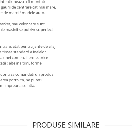
intentioneaza a fi montate
 gaurii de centrare cat mai mare,
re de marci / modele auto.
market, sau celor care sunt
ale masinii se potrivesc perfect
entrare, atat pentru jante de aliaj
naltimea standard a inelelor
a unei comenzi ferme, orice
tii ( alte inaltimi, forme
a doriti sa comandati un produs
erea potrivita, ne puteti
em impreuna solutia.
PRODUSE SIMILARE