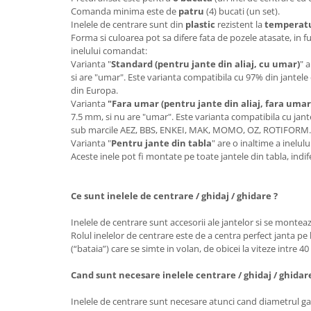
Comanda minima este de
patru
(4) bucati (un set).
Inelele de centrare sunt din
plastic
rezistent la
temperatur
Forma si culoarea pot sa difere fata de pozele atasate, in f
inelului comandat:
Varianta "
Standard (pentru jante din aliaj, cu umar)
" 
si are "umar". Este varianta compatibila cu 97% din jantele 
din Europa.
Varianta
"Fara umar (pentru jante din aliaj, fara umar
7.5 mm, si nu are "umar". Este varianta compatibila cu jante
sub marcile AEZ, BBS, ENKEI, MAK, MOMO, OZ, ROTIFORM
Varianta "
Pentru jante din tabla
" are o inaltime a inelu
Aceste inele pot fi montate pe toate jantele din tabla, ind
Ce sunt inelele de centrare / ghidaj / ghidare ?
Inelele de centrare sunt accesorii ale jantelor si se monteaz
Rolul inelelor de centrare este de a centra perfect janta pe 
(“bataia”) care se simte in volan, de obicei la viteze intre 4
Cand sunt necesare inelele centrare / ghidaj / ghidar
Inelele de centrare sunt necesare atunci cand diametrul gau