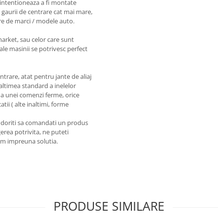
intentioneaza a fi montate
 gaurii de centrare cat mai mare,
re de marci / modele auto.
market, sau celor care sunt
ale masinii se potrivesc perfect
entrare, atat pentru jante de aliaj
naltimea standard a inelelor
a unei comenzi ferme, orice
tii ( alte inaltimi, forme
a doriti sa comandati un produs
erea potrivita, ne puteti
em impreuna solutia.
PRODUSE SIMILARE