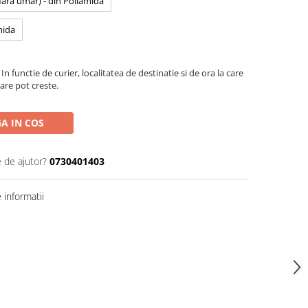
 fara umar) - din Poliamida
mida
In functie de curier, localitatea de destinatie si de ora la care
are pot creste.
A IN COS
e de ajutor?
0730401403
informatii