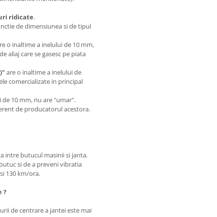
i ridicate
.
unctie de dimensiunea si de tipul
are o inaltime a inelului de 10 mm,
de aliaj care se gasesc pe piata
)"
are o inaltime a inelului de
le comercializate in principal
.
lui de 10 mm, nu are "umar".
iferent de producatorul acestora.
a intre butucul masinii si janta.
butuc si de a preveni vibratia
0 si 130 km/ora.
e ?
rii de centrare a jantei este mai