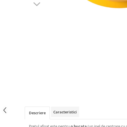
Caracteristici
Descriere
Pretul afisat este pentru
o bucata
(un inel de centrare cu