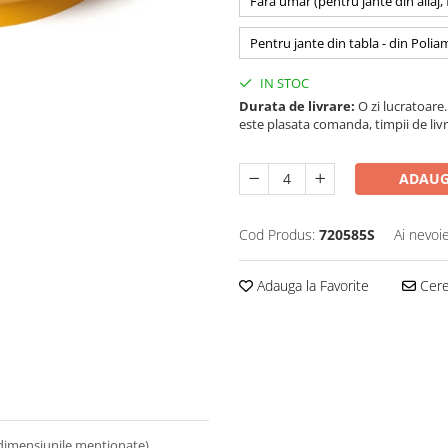
Fara umar (pentru jante din aliaj,
Pentru jante din tabla - din Polia
IN STOC
Durata de livrare:
O zi lucratoare. 
este plasata comanda, timpii de livr
ADAUG
Cod Produs:
720585S
Ai nevoi
Adauga la Favorite
Cere 
 dimensiunile mentionate).