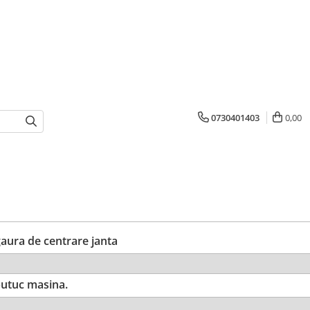
0730401403
0,00
ura de centrare janta
utuc masina.