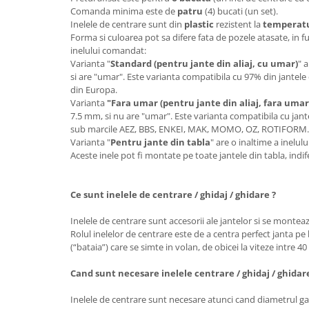
Comanda minima este de
patru
(4) bucati (un set).
Inelele de centrare sunt din
plastic
rezistent la
temperatur
Forma si culoarea pot sa difere fata de pozele atasate, in f
inelului comandat:
Varianta "
Standard (pentru jante din aliaj, cu umar)
" 
si are "umar". Este varianta compatibila cu 97% din jantele 
din Europa.
Varianta
"Fara umar (pentru jante din aliaj, fara umar
7.5 mm, si nu are "umar". Este varianta compatibila cu jante
sub marcile AEZ, BBS, ENKEI, MAK, MOMO, OZ, ROTIFORM
Varianta "
Pentru jante din tabla
" are o inaltime a inelu
Aceste inele pot fi montate pe toate jantele din tabla, ind
Ce sunt inelele de centrare / ghidaj / ghidare ?
Inelele de centrare sunt accesorii ale jantelor si se monteaz
Rolul inelelor de centrare este de a centra perfect janta pe 
(“bataia”) care se simte in volan, de obicei la viteze intre 4
Cand sunt necesare inelele centrare / ghidaj / ghidar
Inelele de centrare sunt necesare atunci cand diametrul gau