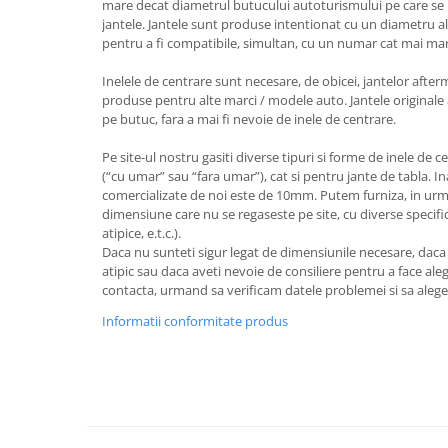
mare decat diametrul butucului autoturismului pe care se 
jantele. Jantele sunt produse intentionat cu un diametru al
pentru a fi compatibile, simultan, cu un numar cat mai ma
Inelele de centrare sunt necesare, de obicei, jantelor after
produse pentru alte marci / modele auto. Jantele originale 
pe butuc, fara a mai fi nevoie de inele de centrare.
Pe site-ul nostru gasiti diverse tipuri si forme de inele de c
(“cu umar” sau “fara umar”), cat si pentru jante de tabla. I
comercializate de noi este de 10mm. Putem furniza, in urm
dimensiune care nu se regaseste pe site, cu diverse specifica
atipice, e.t.c.).
Daca nu sunteti sigur legat de dimensiunile necesare, dac
atipic sau daca aveti nevoie de consiliere pentru a face aleg
contacta, urmand sa verificam datele problemei si sa aleg
Informatii conformitate produs