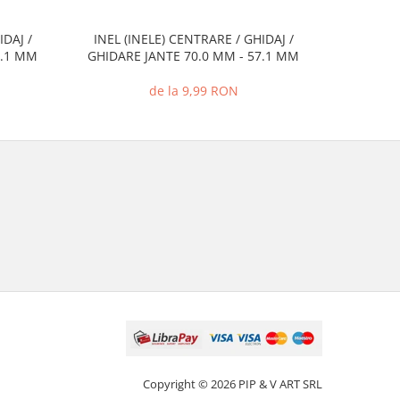
IDAJ /
INEL (INELE) CENTRARE / GHIDAJ /
INEL (I
7.1 MM
GHIDARE JANTE 70.0 MM - 57.1 MM
GHIDARE
de la 9,99 RON
Copyright © 2026 PIP & V ART SRL