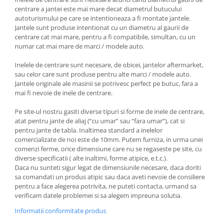
centrare a jantei este mai mare decat diametrul butucului
autoturismului pe care se intentioneaza a fi montate jantele.
Jantele sunt produse intentionat cu un diametru al gaurii de
centrare cat mai mare, pentru a fi compatibile, simultan, cu un
numar cat mai mare de marci / modele auto.
Inelele de centrare sunt necesare, de obicei, jantelor aftermarket,
sau celor care sunt produse pentru alte marci / modele auto.
Jantele originale ale masinii se potrivesc perfect pe butuc, fara a
mai fi nevoie de inele de centrare.
Pe site-ul nostru gasiti diverse tipuri si forme de inele de centrare,
atat pentru jante de aliaj (“cu umar” sau “fara umar”), cat si
pentru jante de tabla. Inaltimea standard a inelelor
comercializate de noi este de 10mm. Putem furniza, in urma unei
comenzi ferme, orice dimensiune care nu se regaseste pe site, cu
diverse specificatii ( alte inaltimi, forme atipice, e.t.c.).
Daca nu sunteti sigur legat de dimensiunile necesare, daca doriti
sa comandati un produs atipic sau daca aveti nevoie de consiliere
pentru a face alegerea potrivita, ne puteti contacta, urmand sa
verificam datele problemei si sa alegem impreuna solutia.
Informatii conformitate produs