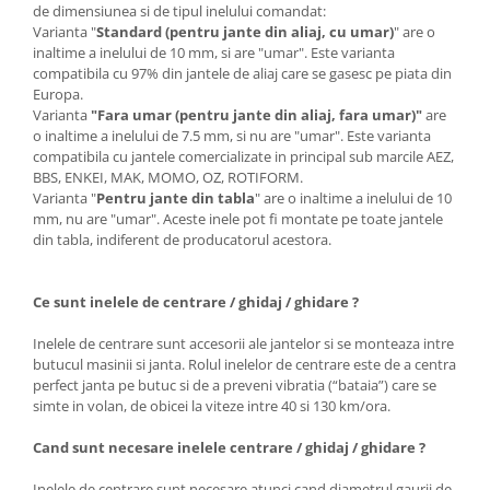
de dimensiunea si de tipul inelului comandat:
Varianta "
Standard (pentru jante din aliaj, cu umar)
" are o
inaltime a inelului de 10 mm, si are "umar". Este varianta
compatibila cu 97% din jantele de aliaj care se gasesc pe piata din
Europa.
Varianta
"Fara umar (pentru jante din aliaj, fara umar)"
are
o inaltime a inelului de 7.5 mm, si nu are "umar". Este varianta
compatibila cu jantele comercializate in principal sub marcile AEZ,
BBS, ENKEI, MAK, MOMO, OZ, ROTIFORM.
Varianta "
Pentru jante din tabla
" are o inaltime a inelului de 10
mm, nu are "umar". Aceste inele pot fi montate pe toate jantele
din tabla, indiferent de producatorul acestora.
Ce sunt inelele de centrare / ghidaj / ghidare ?
Inelele de centrare sunt accesorii ale jantelor si se monteaza intre
butucul masinii si janta. Rolul inelelor de centrare este de a centra
perfect janta pe butuc si de a preveni vibratia (“bataia”) care se
simte in volan, de obicei la viteze intre 40 si 130 km/ora.
Cand sunt necesare inelele centrare / ghidaj / ghidare ?
Inelele de centrare sunt necesare atunci cand diametrul gaurii de