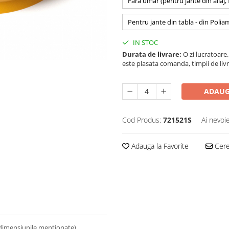
Fara umar (pentru jante din aliaj,
Pentru jante din tabla - din Polia
IN STOC
Durata de livrare:
O zi lucratoare. 
este plasata comanda, timpii de livr
ADAUG
Cod Produs:
721521S
Ai nevoi
Adauga la Favorite
Cere 
 dimensiunile mentionate).