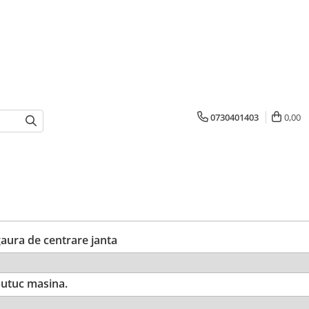
0730401403
0,00
ura de centrare janta
utuc masina.