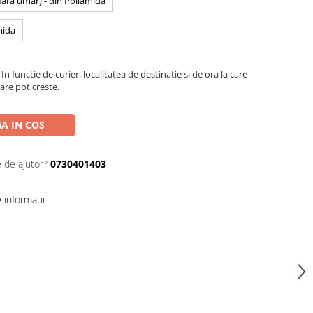
 fara umar) - din Poliamida
mida
In functie de curier, localitatea de destinatie si de ora la care
are pot creste.
A IN COS
e de ajutor?
0730401403
informatii