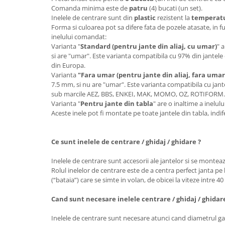
Comanda minima este de
patru
(4) bucati (un set).
Inelele de centrare sunt din
plastic
rezistent la
temperatur
Forma si culoarea pot sa difere fata de pozele atasate, in f
inelului comandat:
Varianta "
Standard (pentru jante din aliaj, cu umar)
" 
si are "umar". Este varianta compatibila cu 97% din jantele 
din Europa.
Varianta
"Fara umar (pentru jante din aliaj, fara umar
7.5 mm, si nu are "umar". Este varianta compatibila cu jante
sub marcile AEZ, BBS, ENKEI, MAK, MOMO, OZ, ROTIFORM
Varianta "
Pentru jante din tabla
" are o inaltime a inelu
Aceste inele pot fi montate pe toate jantele din tabla, ind
Ce sunt inelele de centrare / ghidaj / ghidare ?
Inelele de centrare sunt accesorii ale jantelor si se monteaz
Rolul inelelor de centrare este de a centra perfect janta pe 
(“bataia”) care se simte in volan, de obicei la viteze intre 4
Cand sunt necesare inelele centrare / ghidaj / ghidar
Inelele de centrare sunt necesare atunci cand diametrul gau