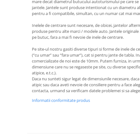
mare decat diametrul butucului autoturismului pe care se 
jantele. Jantele sunt produse intentionat cu un diametru al
pentru a fi compatibile, simultan, cu un numar cat mai ma
Inelele de centrare sunt necesare, de obicei, jantelor after
produse pentru alte marci / modele auto. Jantele originale 
pe butuc, fara a mai fi nevoie de inele de centrare.
Pe site-ul nostru gasiti diverse tipuri si forme de inele de c
(“cu umar” sau “fara umar”), cat si pentru jante de tabla. I
comercializate de noi este de 10mm. Putem furniza, in urm
dimensiune care nu se regaseste pe site, cu diverse specifica
atipice, e.t.c.).
Daca nu sunteti sigur legat de dimensiunile necesare, dac
atipic sau daca aveti nevoie de consiliere pentru a face aleg
contacta, urmand sa verificam datele problemei si sa aleg
Informatii conformitate produs