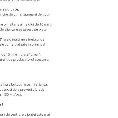
i ridicate
.
unctie de dimensiunea si de tipul
are o inaltime a inelului de 10 mm,
de aliaj care se gasesc pe piata
)"
are o inaltime a inelului de
le comercializate in principal
.
lui de 10 mm, nu are "umar".
iferent de producatorul acestora.
a intre butucul masinii si janta.
butuc si de a preveni vibratia
0 si 130 km/ora.
e ?
rii de centrare a jantei este mai