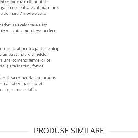
intentioneaza a fi montate
 gaurii de centrare cat mai mare,
re de marci / modele auto.
market, sau celor care sunt
ale masinii se potrivesc perfect
entrare, atat pentru jante de aliaj
naltimea standard a inelelor
a unei comenzi ferme, orice
tii ( alte inaltimi, forme
a doriti sa comandati un produs
erea potrivita, ne puteti
em impreuna solutia.
PRODUSE SIMILARE