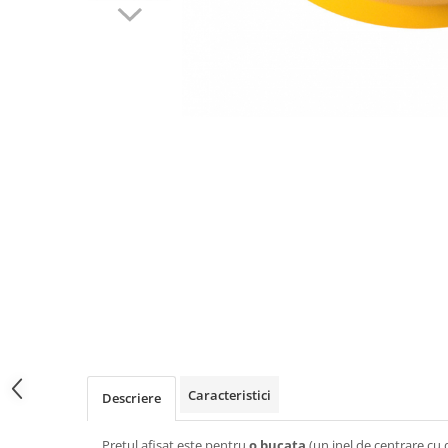
Caracteristici
Descriere
Pretul afisat este pentru
o bucata
(un inel de centrare cu